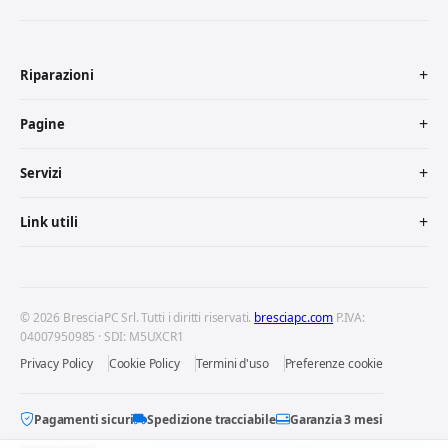
Riparazioni
Pagine
Servizi
Link utili
© 2026 BresciaPC Srl. Tutti i diritti riservati.
bresciapc.com
P.IVA:
04007950985 · SDI: M5UXCR1
Privacy Policy
Cookie Policy
Termini d'uso
Preferenze cookie
Pagamenti sicuri
Spedizione tracciabile
Garanzia 3 mesi