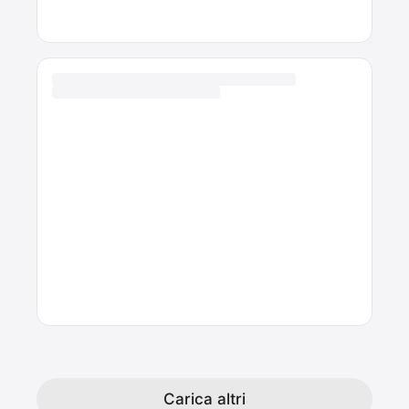
Modelli OPPO serviti
Riparazione OPPO Brescia e spedizione
tutta Italia
SuperVOOC e ricambi compatibili
Hai un OPPO con un problema?
Scrivici su WhatsApp con il modello
esatto. Rispondiamo entro 2 ore.