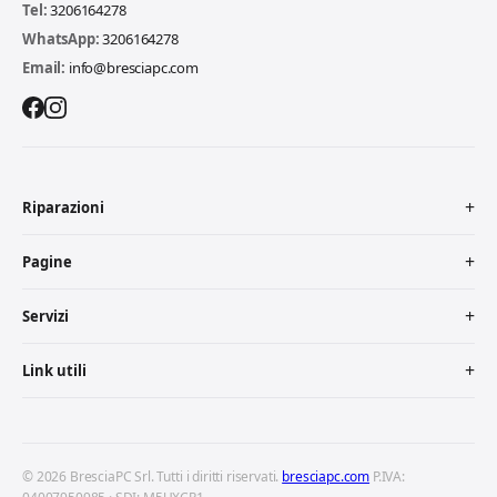
Tel:
3206164278
WhatsApp:
3206164278
Email:
info@bresciapc.com
Riparazioni
Pagine
Servizi
Link utili
© 2026 BresciaPC Srl. Tutti i diritti riservati.
bresciapc.com
P.IVA: