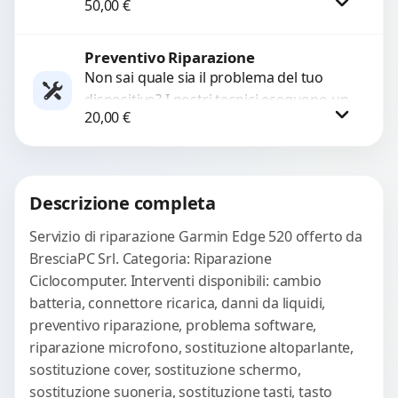
50,00
€
diagnosi approfondite e soluzioni rapide
per ripristinare prestazioni ottimali.
Risolviamo problemi...
Preventivo Riparazione
Procedi
Non sai quale sia il problema del tuo
dispositivo? I nostri tecnici eseguono un
20,00
€
check-up completo con strumenti
avanzati per...
Procedi
Descrizione completa
Servizio di riparazione Garmin Edge 520 offerto da
BresciaPC Srl. Categoria: Riparazione
Ciclocomputer. Interventi disponibili: cambio
batteria, connettore ricarica, danni da liquidi,
preventivo riparazione, problema software,
riparazione microfono, sostituzione altoparlante,
sostituzione cover, sostituzione schermo,
sostituzione suoneria, sostituzione tasti, tasto