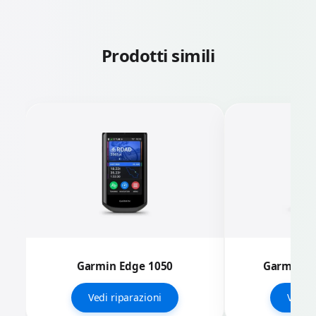
Prodotti simili
Garmin Edge 1050
Garmin Ed
Vedi riparazioni
Vedi r