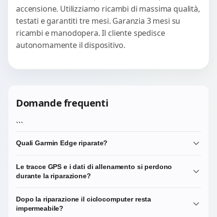
accensione. Utilizziamo ricambi di massima qualità,
testati e garantiti tre mesi. Garanzia 3 mesi su
ricambi e manodopera. Il cliente spedisce
autonomamente il dispositivo.
Domande frequenti
```
Quali Garmin Edge riparate?
Lavoriamo sulla maggior parte della gamma Edge: 520,
Le tracce GPS e i dati di allenamento si perdono
530, 540, 820, 830, 840, 1030, 1040, 1050, Edge Explore.
durante la riparazione?
Per modelli più datati (Edge 500, 510, 800, 810) la
fattibilità dipende dalla disponibilità del ricambio. Scrivici
No. Le tracce GPS e gli allenamenti registrati sono salvati
Dopo la riparazione il ciclocomputer resta
il modello esatto per verifica.
nella memoria interna del ciclocomputer e non vengono
impermeabile?
toccati durante la sostituzione di vetro, display, batteria o