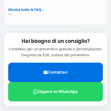
connettori. Tuttavia ti consigliamo sempre di
No. Per nessun ciclocomputer riparato possiamo
sincronizzare con Garmin Connect, Wahoo App o Strava
garantire il mantenimento dell'impermeabilità IPX7
Mostra tutte le FAQ
prima della riparazione, come precauzione.
originale. Le guarnizioni perimetrali sono progettate per
```
un'unica applicazione in fabbrica. Ti consigliamo di
evitare l'uso sotto pioggia battente prolungata.
Hai bisogno di un consiglio?
Contattaci per un preventivo gratuito e personalizzato.
Diagnosi da €20, scalata dal preventivo.
Contattaci
Oppure su WhatsApp