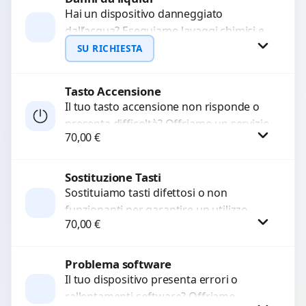
Hai un dispositivo danneggiato
dall’acqua? Eseguiamo lavaggi chimici e
WhatsApp
pulizia agli ultrasuoni per rimuovere
SU RICHIESTA
ossidazioni, ripristinare i circuiti e
recuperare...
Tasto Accensione
Richiedi Preventivo
Il tuo tasto accensione non risponde o
presenta difficoltà? Offriamo un servizio
WhatsApp
70,00
€
professionale di riparazione o
sostituzione utilizzando componenti di...
Sostituzione Tasti
Procedi
Sostituiamo tasti difettosi o non
funzionanti per garantire un utilizzo
70,00
€
fluido del dispositivo. Utilizziamo
ricambi di alta qualità garantiti per...
Problema software
Procedi
Il tuo dispositivo presenta errori o
rallentamenti software? Offriamo