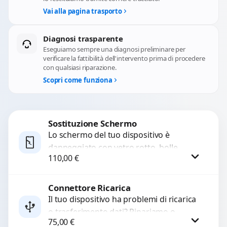
Vai alla pagina trasporto
Diagnosi trasparente
Eseguiamo sempre una diagnosi preliminare per
verificare la fattibilità dell'intervento prima di procedere
con qualsiasi riparazione.
Scopri come funziona
Sostituzione Schermo
Lo schermo del tuo dispositivo è
danneggiato con vetro rotto, bolle,
110,00
€
macchie, schermo nero o pixel morti?
Sostituiamo schermi completi...
Connettore Ricarica
Procedi
Il tuo dispositivo ha problemi di ricarica
o trasferimento dati? Ripariamo o
75,00
€
sostituiamo connettori di ricarica guasti,