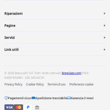
Riparazioni
Pagine
Servizi
Link utili
© 2026 BresciaPC Srl. Tutti i diritti riservati.
bresciapc.com
P.IVA:
04007950985 · SDI: M5UXCR1
Privacy Policy
Cookie Policy
Termini d'uso
Preferenze cookie
Pagamenti sicuri
Spedizione tracciabile
Garanzia 3 mesi