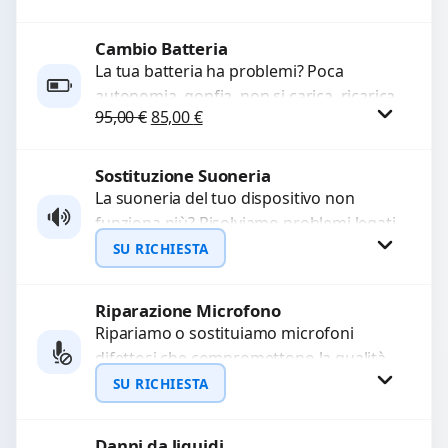
rotti, allentati, danneggiati,...
Cambio Batteria
Procedi
La tua batteria ha problemi? Poca
autonomia, gonfia, non si carica, ricarica
Il prezzo originale era: 95,00 €.
Il prezzo attuale è: 85,00 €.
95,00
€
85,00
€
lenta o cicli di ricarica esauriti?
Sostituiamo la...
Sostituzione Suoneria
Procedi
La suoneria del tuo dispositivo non
funziona più? Risolviamo problemi legati
a moduli audio difettosi con interventi
SU RICHIESTA
precisi e componenti...
Riparazione Microfono
Richiedi Preventivo
Ripariamo o sostituiamo microfoni
difettosi che compromettono la qualità
WhatsApp
audio delle registrazioni o delle
SU RICHIESTA
chiamate. Diagnosi accurata e ricambi
di...
Danni da liquidi
Richiedi Preventivo