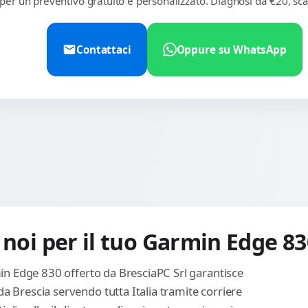
 per un preventivo gratuito e personalizzato. Diagnosi da €20, sca
Contattaci
Oppure su WhatsApp
 noi per il tuo Garmin Edge 83
min Edge 830 offerto da BresciaPC Srl garantisce
a Brescia servendo tutta Italia tramite corriere