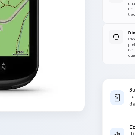
qual
rest
trac
Di
Ese
prel
del
qual
So
Lo
da
bo
pi
co
Co
Il