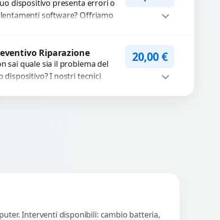
 tuo dispositivo presenta errori o
llentamenti software? Offriamo
agnosi approfondite e soluzioni
pide per ripristinare prestazioni
Procedi
timali. Risolviamo problemi...
eventivo Riparazione
20,00
€
n sai quale sia il problema del
o dispositivo? I nostri tecnici
eguono un check-up completo
n strumenti avanzati per...
Procedi
ter. Interventi disponibili: cambio batteria,