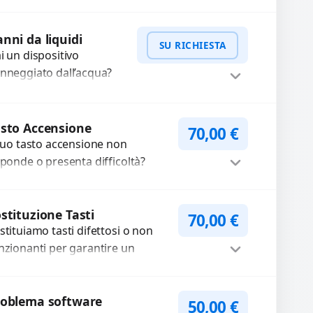
dio delle registrazioni o
WhatsApp
iedi Preventivo
lle chiamate. Diagnosi
nni da liquidi
SU RICHIESTA
curata e ricambi di...
i un dispositivo
nneggiato dall’acqua?
eguiamo lavaggi chimici
pulizia agli ultrasuoni
WhatsApp
iedi Preventivo
r rimuovere ossidazioni,
sto Accensione
70,00
€
ristinare i circuiti e
 tuo tasto accensione non
cuperare...
sponde o presenta difficoltà?
friamo un servizio
ofessionale di riparazione o
Procedi
stituzione utilizzando
stituzione Tasti
70,00
€
stituiamo tasti difettosi o non
mponenti di...
nzionanti per garantire un
ilizzo fluido del dispositivo.
ilizziamo ricambi di alta qualità
Procedi
rantiti per...
roblema software
50,00
€