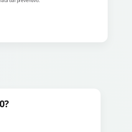
lata dal preventivo.
0?