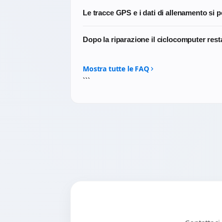
Lavoriamo sulla maggior parte della gamma 
Le tracce GPS e i dati di allenamento si 
fattibilità dipende dalla disponibilità del ri
No. Le tracce GPS e gli allenamenti registr
Dopo la riparazione il ciclocomputer res
batteria o connettori. Tuttavia ti consig
No. Per nessun ciclocomputer riparato pos
un'unica applicazione in fabbrica. Ti consi
Mostra tutte le FAQ
```