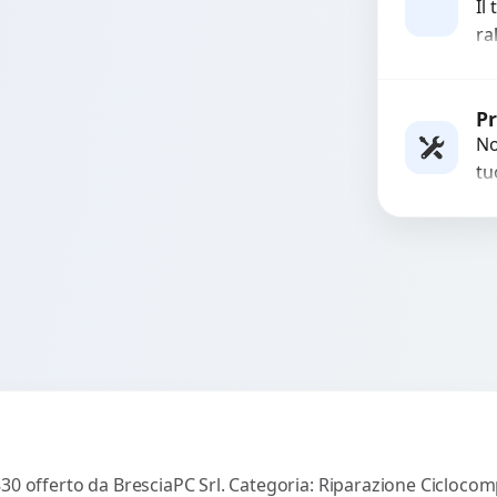
Il
ra
di
ra
ot
Pr
No
tu
es
co
30 offerto da BresciaPC Srl. Categoria: Riparazione Ciclocompu