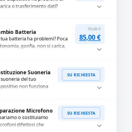
carica o trasferimento dati?
pariamo o sostituiamo
nnettori di ricarica guasti, rotti,
Procedi
lentati, danneggiati,...
95,00
€
mbio Batteria
Il prezzo original
Il prezzo a
85,00
€
 tua batteria ha problemi? Poca
tonomia, gonfia, non si carica,
carica lenta o cicli di ricarica
auriti? Sostituiamo la...
Procedi
stituzione Suoneria
SU RICHIESTA
 suoneria del tuo
spositivo non funziona
ù? Risolviamo problemi
gati a moduli audio
WhatsApp
iedi Preventivo
fettosi con interventi
parazione Microfono
SU RICHIESTA
ecisi e componenti...
pariamo o sostituiamo
crofoni difettosi che
mpromettono la qualità