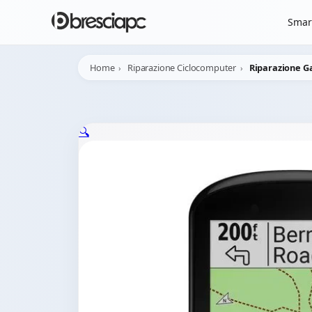
☀️
Chiusura Estiva - 
Smar
Home
Riparazione Ciclocomputer
Riparazione G
🔍