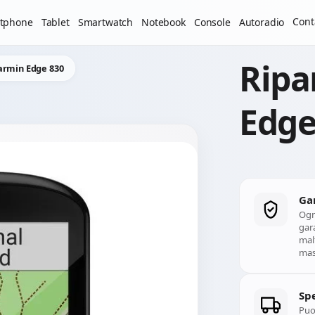
Il laboratorio resterà chiuso per ferie dal 29/06/2026 al 05
Cont
tphone
Tablet
Smartwatch
Notebook
Console
Autoradio
Ripa
armin Edge 830
Edge
Ga
Ogn
gara
mal
mass
Spe
Puoi