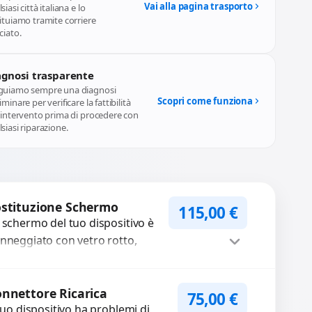
Vai alla pagina trasporto
siasi città italiana e lo
ituiamo tramite corriere
ciato.
agnosi trasparente
guiamo sempre una diagnosi
Scopri come funziona
iminare per verificare la fattibilità
l'intervento prima di procedere con
siasi riparazione.
stituzione Schermo
115,00
€
 schermo del tuo dispositivo è
nneggiato con vetro rotto,
lle, macchie, schermo nero o
xel morti? Sostituiamo schermi
Procedi
mpleti...
nnettore Ricarica
75,00
€
 tuo dispositivo ha problemi di