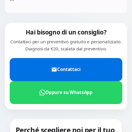
Smontaggio chassis con attenzione, originali Acer
```
mini-LED Triton.
quando reperibili o compatibili premium con garanzia 3
mesi. Tempi: 1-2 giorni.
Hai bisogno di un consiglio?
Contattaci per un preventivo gratuito e personalizzato.
Diagnosi da €20, scalata dal preventivo.
Contattaci
Oppure su WhatsApp
Perché scegliere noi per il tuo