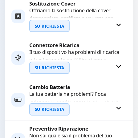
Sostituzione Cover
Richiedi Preventivo
Offriamo la sostituzione della cover
danneggiata, graffiata o usurata con
WhatsApp
ricambi di alta qualità e garantiti.
SU RICHIESTA
Ripristiniamo l’aspetto estetico e...
Connettore Ricarica
Richiedi Preventivo
Il tuo dispositivo ha problemi di ricarica
o trasferimento dati? Ripariamo o
WhatsApp
sostituiamo connettori di ricarica guasti,
SU RICHIESTA
rotti, allentati, danneggiati,...
Cambio Batteria
Richiedi Preventivo
La tua batteria ha problemi? Poca
autonomia, gonfia, non si carica, ricarica
WhatsApp
lenta o cicli di ricarica esauriti?
SU RICHIESTA
Sostituiamo la...
Preventivo Riparazione
Richiedi Preventivo
Non sai quale sia il problema del tuo