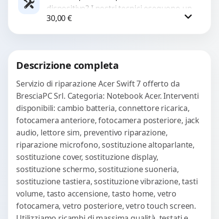
dispositivo? I nostri tecnici eseguono un
WhatsApp
30,00
€
check-up completo con strumenti
avanzati per...
Procedi
Descrizione completa
Servizio di riparazione Acer Swift 7 offerto da
BresciaPC Srl. Categoria: Notebook Acer. Interventi
disponibili: cambio batteria, connettore ricarica,
fotocamera anteriore, fotocamera posteriore, jack
audio, lettore sim, preventivo riparazione,
riparazione microfono, sostituzione altoparlante,
sostituzione cover, sostituzione display,
sostituzione schermo, sostituzione suoneria,
sostituzione tastiera, sostituzione vibrazione, tasti
volume, tasto accensione, tasto home, vetro
fotocamera, vetro posteriore, vetro touch screen.
Utilizziamo ricambi di massima qualità, testati e