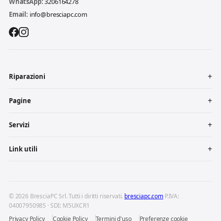
WhatsApp:
3206164278
Email:
info@bresciapc.com
Riparazioni
Pagine
Servizi
Link utili
© 2026 BresciaPC Srl. Tutti i diritti riservati.
bresciapc.com
P.IVA:
04007950985 · SDI: M5UXCR1
Privacy Policy
Cookie Policy
Termini d'uso
Preferenze cookie