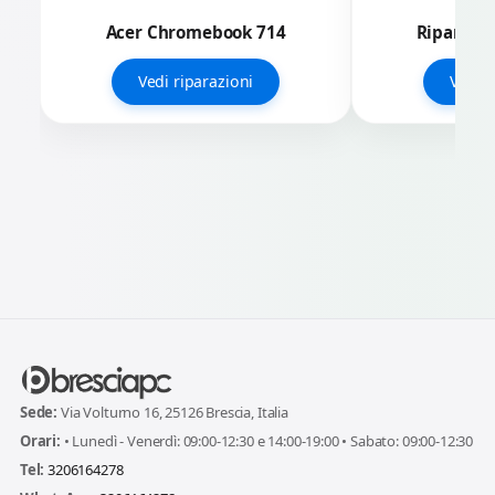
Acer Chromebook 714
Riparazi
Vedi riparazioni
Vedi r
Sede:
Via Volturno 16, 25126 Brescia, Italia
Orari:
• Lunedì - Venerdì: 09:00-12:30 e 14:00-19:00 • Sabato: 09:00-12:30
Tel:
3206164278