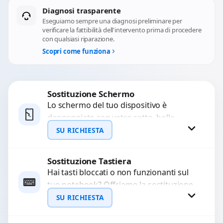
Diagnosi trasparente
Eseguiamo sempre una diagnosi preliminare per
verificare la fattibilità dell'intervento prima di procedere
con qualsiasi riparazione.
Scopri come funziona
Sostituzione Schermo
Lo schermo del tuo dispositivo è
danneggiato con vetro rotto, bolle,
macchie, schermo nero o pixel morti?
SU RICHIESTA
Sostituiamo schermi completi...
Sostituzione Tastiera
Richiedi Preventivo
Hai tasti bloccati o non funzionanti sul
tuo notebook? Offriamo la sostituzione
WhatsApp
completa della tastiera con ricambi di
SU RICHIESTA
alta qualità...