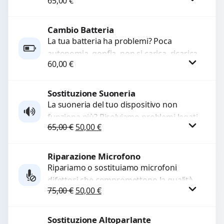
65,00
€
sostituiamo connettori di ricarica guasti,
rotti, allentati, danneggiati,...
Cambio Batteria
Procedi
La tua batteria ha problemi? Poca
autonomia, gonfia, non si carica, ricarica
60,00
€
lenta o cicli di ricarica esauriti?
Sostituiamo la...
Sostituzione Suoneria
Procedi
La suoneria del tuo dispositivo non
funziona più? Risolviamo problemi legati
Il prezzo originale era: 65,00 €.
Il prezzo attuale è: 50,00 €.
65,00
€
50,00
€
a moduli audio difettosi con interventi
precisi e componenti...
Riparazione Microfono
Procedi
Ripariamo o sostituiamo microfoni
difettosi che compromettono la qualità
Il prezzo originale era: 75,00 €.
Il prezzo attuale è: 50,00 €.
75,00
€
50,00
€
audio delle registrazioni o delle
chiamate. Diagnosi accurata e ricambi
di...
Sostituzione Altoparlante
Procedi