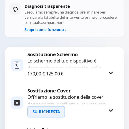
Diagnosi trasparente
Eseguiamo sempre una diagnosi preliminare per
verificare la fattibilità dell'intervento prima di procedere
con qualsiasi riparazione.
Scopri come funziona
Sostituzione Schermo
Lo schermo del tuo dispositivo è
danneggiato con vetro rotto, bolle,
Il prezzo originale era: 170,00 €.
Il prezzo attuale è: 125,00 €.
170,00
€
125,00
€
macchie, schermo nero o pixel morti?
Sostituiamo schermi completi...
Sostituzione Cover
Procedi
Offriamo la sostituzione della cover
danneggiata, graffiata o usurata con
ricambi di alta qualità e garantiti.
SU RICHIESTA
Ripristiniamo l’aspetto estetico e...