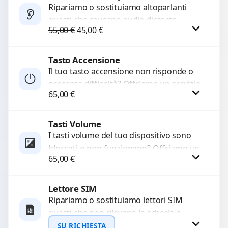
Ripariamo o sostituiamo altoparlanti
guasti che causano audio distorto,
Il prezzo originale era: 55,00 €.
Il prezzo attuale è: 45,00 €.
55,00
€
45,00
€
basso o assente. Utilizziamo ricambi di
alta qualità garantiti per 3...
Tasto Accensione
Procedi
Il tuo tasto accensione non risponde o
presenta difficoltà? Offriamo un servizio
65,00
€
professionale di riparazione o
sostituzione utilizzando componenti di...
Tasti Volume
Procedi
I tasti volume del tuo dispositivo sono
bloccati o non funzionano? Offriamo un
65,00
€
servizio di riparazione o sostituzione
con ricambi...
Lettore SIM
Procedi
Ripariamo o sostituiamo lettori SIM
guasti che non rilevano la scheda o
interrompono il segnale. Utilizziamo
SU RICHIESTA