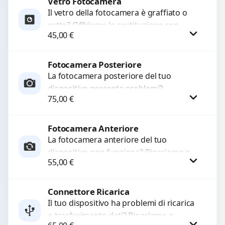
Vetro Fotocamera
Richiedi Preventivo
Il vetro della fotocamera è graffiato o
rotto? Offriamo la sostituzione con
WhatsApp
45,00
€
ricambi di alta qualità garantiti per 3
mesi....
Fotocamera Posteriore
Procedi
La fotocamera posteriore del tuo
dispositivo presenta problemi?
75,00
€
Interveniamo per risolvere guasti come
immagini sfocate, messa a fuoco non
funzionante,...
Fotocamera Anteriore
Procedi
La fotocamera anteriore del tuo
dispositivo non funziona? Ripariamo o
55,00
€
sostituiamo fotocamere guaste con
problemi come immagini sfocate, messa
a...
Connettore Ricarica
Procedi
Il tuo dispositivo ha problemi di ricarica
o trasferimento dati? Ripariamo o