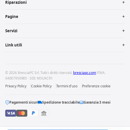
Riparazioni
Pagine
Servizi
Link utili
© 2026 BresciaPC Srl. Tutti i diritti riservati.
bresciapc.com
P.IVA:
04007950985 · SDI: M5UXCR1
Privacy Policy
Cookie Policy
Termini d'uso
Preferenze cookie
Pagamenti sicuri
Spedizione tracciabile
Garanzia 3 mesi
BresciaPC S.r.l. è un centro di riparazione indipendente: non è affiliata