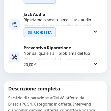
ricambi testati e garantiti...
Jack Audio
Richiedi Preventivo
Ripariamo o sostituiamo il jack audio
difettoso che causa perdita di qualità
WhatsApp
sonora o impossibilità di collegare cuffie
SU RICHIESTA
e accessori....
Preventivo Riparazione
Richiedi Preventivo
Non sai quale sia il problema del tuo
dispositivo? I nostri tecnici eseguono un
WhatsApp
20,00
€
check-up completo con strumenti
avanzati per...
Procedi
Descrizione completa
Servizio di riparazione AGM A8 offerto da
BresciaPC Srl. Categoria: in offerta. Interventi
disponibili: cambio batteria, connettore ricarica,