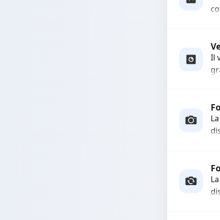
co
us
e 
es
V
Il
gr
so
qu
Fo
La
di
In
co
fu
F
La
di
Ri
fo