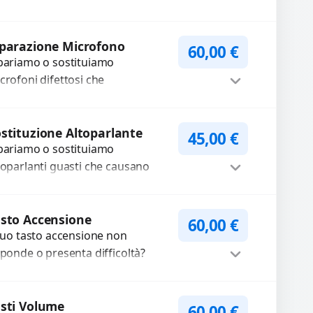
oblemi legati a moduli audio
fettosi con interventi precisi e
Procedi
mponenti...
parazione Microfono
60,00
€
pariamo o sostituiamo
crofoni difettosi che
mpromettono la qualità audio
lle registrazioni o delle
Procedi
iamate. Diagnosi accurata e
stituzione Altoparlante
45,00
€
pariamo o sostituiamo
cambi di...
toparlanti guasti che causano
dio distorto, basso o assente.
ilizziamo ricambi di alta qualità
Procedi
rantiti per 3...
sto Accensione
60,00
€
 tuo tasto accensione non
sponde o presenta difficoltà?
friamo un servizio
ofessionale di riparazione o
Procedi
stituzione utilizzando
sti Volume
60,00
€