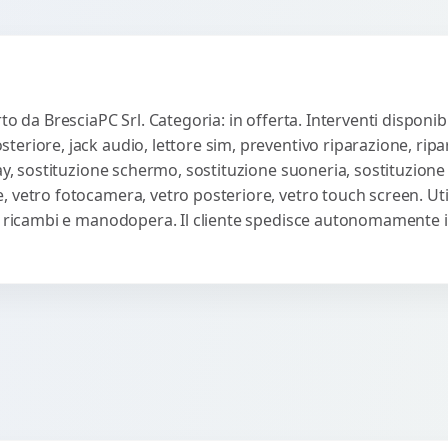
o da BresciaPC Srl. Categoria: in offerta. Interventi disponibi
eriore, jack audio, lettore sim, preventivo riparazione, rip
ay, sostituzione schermo, sostituzione suoneria, sostituzione t
 vetro fotocamera, vetro posteriore, vetro touch screen. Util
u ricambi e manodopera. Il cliente spedisce autonomamente il