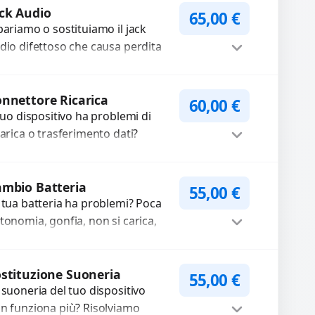
Procedi
me immagini sfocate, messa a...
ck Audio
65,00
€
pariamo o sostituiamo il jack
dio difettoso che causa perdita
 qualità sonora o impossibilità di
llegare cuffie e accessori....
Procedi
nnettore Ricarica
60,00
€
 tuo dispositivo ha problemi di
carica o trasferimento dati?
pariamo o sostituiamo
nnettori di ricarica guasti, rotti,
Procedi
lentati, danneggiati,...
mbio Batteria
55,00
€
 tua batteria ha problemi? Poca
tonomia, gonfia, non si carica,
carica lenta o cicli di ricarica
auriti? Sostituiamo la...
Procedi
stituzione Suoneria
55,00
€
 suoneria del tuo dispositivo
n funziona più? Risolviamo