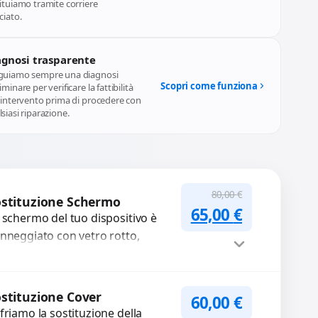
ituiamo tramite corriere
ciato.
agnosi trasparente
guiamo sempre una diagnosi
Scopri come funziona
iminare per verificare la fattibilità
l'intervento prima di procedere con
siasi riparazione.
80,00
€
stituzione Schermo
Il prezzo original
Il prezzo a
65,00
€
 schermo del tuo dispositivo è
nneggiato con vetro rotto,
lle, macchie, schermo nero o
xel morti? Sostituiamo schermi
mpleti...
Procedi
stituzione Cover
60,00
€
friamo la sostituzione della