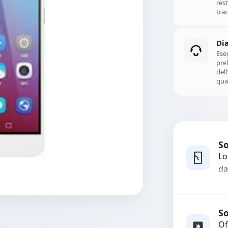
rest
trac
Di
Ese
prel
del
qual
So
Lo
da
bo
pi
co
So
Of