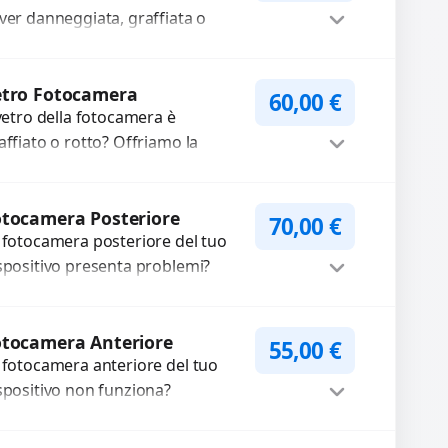
ver danneggiata, graffiata o
urata con ricambi di alta qualità
garantiti. Ripristiniamo l’aspetto
Procedi
tetico e...
etro Fotocamera
60,00
€
 vetro della fotocamera è
affiato o rotto? Offriamo la
stituzione con ricambi di alta
alità garantiti per 3 mesi....
Procedi
tocamera Posteriore
70,00
€
 fotocamera posteriore del tuo
spositivo presenta problemi?
terveniamo per risolvere guasti
me immagini sfocate, messa a
Procedi
oco non funzionante,...
otocamera Anteriore
55,00
€
 fotocamera anteriore del tuo
spositivo non funziona?
pariamo o sostituiamo
tocamere guaste con problemi