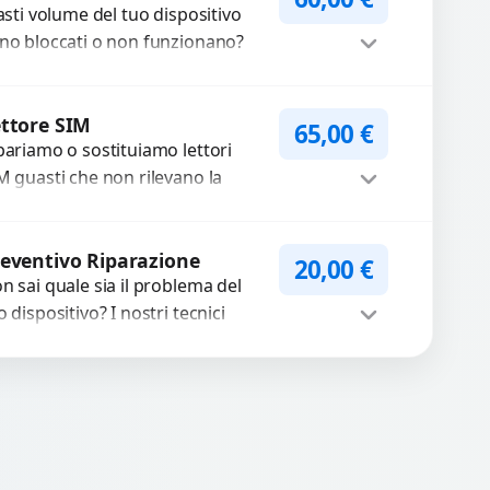
tasti volume del tuo dispositivo
mponenti di...
no bloccati o non funzionano?
friamo un servizio di
parazione o sostituzione con
Procedi
cambi...
ttore SIM
65,00
€
pariamo o sostituiamo lettori
M guasti che non rilevano la
heda o interrompono il segnale.
ilizziamo ricambi testati e
Procedi
antiti...
eventivo Riparazione
20,00
€
n sai quale sia il problema del
o dispositivo? I nostri tecnici
eguono un check-up completo
n strumenti avanzati per...
Procedi