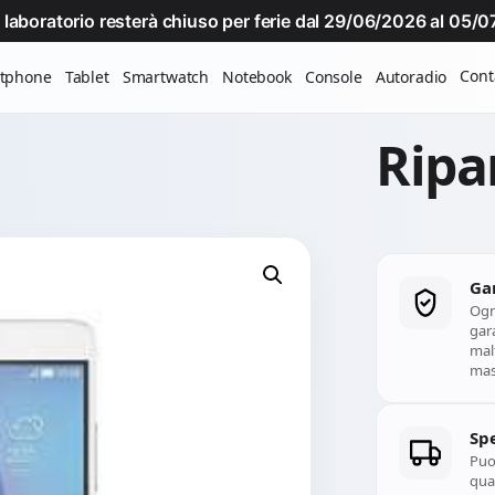
Il laboratorio resterà chiuso per ferie dal 29/06/2026 al 05
Cont
tphone
Tablet
Smartwatch
Notebook
Console
Autoradio
Ripa
Ga
Ogn
gara
mal
mass
Spe
Puoi
qual