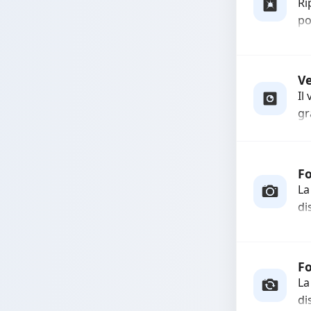
Ri
po
pr
ri
Ut
V
Il
gr
so
qu
Fo
La
di
In
co
fu
F
La
di