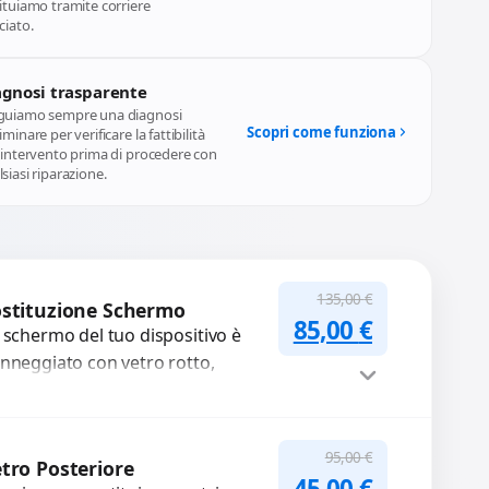
ituiamo tramite corriere
ciato.
agnosi trasparente
guiamo sempre una diagnosi
Scopri come funziona
iminare per verificare la fattibilità
l'intervento prima di procedere con
siasi riparazione.
135,00
€
stituzione Schermo
Il prezzo original
Il prezzo a
85,00
€
 schermo del tuo dispositivo è
nneggiato con vetro rotto,
lle, macchie, schermo nero o
xel morti? Sostituiamo schermi
mpleti...
Procedi
95,00
€
tro Posteriore
Il prezzo original
Il prezzo a
45,00
€