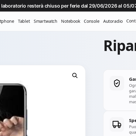
Il laboratorio resterà chiuso per ferie dal 29/06/2026 al 05
Cont
tphone
Tablet
Smartwatch
Notebook
Console
Autoradio
Ripa
Ga
Ogn
gara
mal
mass
Spe
Puoi
qual