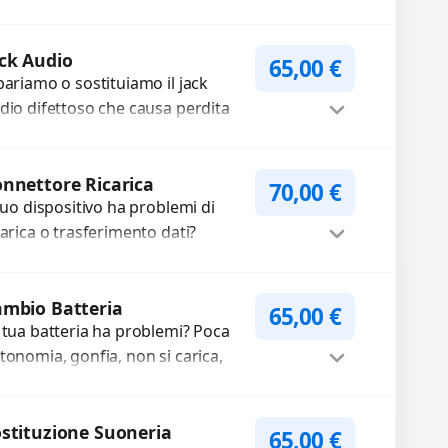
pariamo o sostituiamo
tocamere guaste con problemi
Procedi
me immagini sfocate, messa a...
ck Audio
65,00
€
pariamo o sostituiamo il jack
dio difettoso che causa perdita
 qualità sonora o impossibilità di
llegare cuffie e accessori....
Procedi
nnettore Ricarica
70,00
€
 tuo dispositivo ha problemi di
carica o trasferimento dati?
pariamo o sostituiamo
nnettori di ricarica guasti, rotti,
Procedi
lentati, danneggiati,...
mbio Batteria
65,00
€
 tua batteria ha problemi? Poca
tonomia, gonfia, non si carica,
carica lenta o cicli di ricarica
auriti? Sostituiamo la...
Procedi
stituzione Suoneria
65,00
€