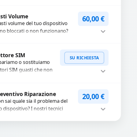
friamo un servizio
ofessionale di riparazione o
Procedi
stituzione utilizzando
sti Volume
60,00
€
tasti volume del tuo dispositivo
mponenti di...
no bloccati o non funzionano?
friamo un servizio di
parazione o sostituzione con
Procedi
cambi...
ttore SIM
SU RICHIESTA
pariamo o sostituiamo
ttori SIM guasti che non
levano la scheda o
terrompono il segnale.
WhatsApp
iedi Preventivo
ilizziamo ricambi testati
eventivo Riparazione
20,00
€
arantiti...
n sai quale sia il problema del
o dispositivo? I nostri tecnici
eguono un check-up completo
n strumenti avanzati per...
Procedi