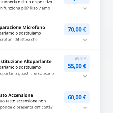
 suoneria del tuo dispositivo
n funziona più? Risolviamo
oblemi legati a moduli audio
fettosi con interventi precisi e
Procedi
mponenti...
parazione Microfono
70,00
€
pariamo o sostituiamo
crofoni difettosi che
mpromettono la qualità audio
lle registrazioni o delle
Procedi
iamate. Diagnosi accurata e
65,00
€
stituzione Altoparlante
Il prezzo original
Il prezzo a
cambi di...
55,00
€
pariamo o sostituiamo
toparlanti guasti che causano
dio distorto, basso o assente.
ilizziamo ricambi di alta qualità
rantiti per 3...
Procedi
sto Accensione
60,00
€
 tuo tasto accensione non
sponde o presenta difficoltà?