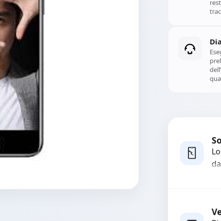
rest
trac
Di
Ese
prel
del
qual
So
Lo
da
bo
pi
co
Ve