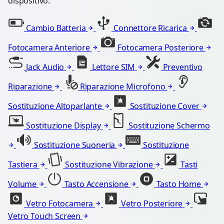
dispositivo.
Cambio Batteria
Connettore Ricarica
Fotocamera Anteriore
Fotocamera Posteriore
Jack Audio
Lettore SIM
Preventivo
Riparazione
Riparazione Microfono
Sostituzione Altoparlante
Sostituzione Cover
Sostituzione Display
Sostituzione Schermo
Sostituzione Suoneria
Sostituzione
Tastiera
Sostituzione Vibrazione
Tasti
Volume
Tasto Accensione
Tasto Home
Vetro Fotocamera
Vetro Posteriore
Vetro Touch Screen