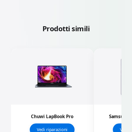
Prodotti simili
Chuwi LapBook Pro
Samsung G
Vedi riparazioni
Vedi r