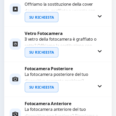
Offriamo la sostituzione della cover
danneggiata, graffiata o usurata con
ricambi di alta qualità e garantiti.
SU RICHIESTA
Ripristiniamo l’aspetto estetico e...
Vetro Fotocamera
Richiedi Preventivo
Il vetro della fotocamera è graffiato o
rotto? Offriamo la sostituzione con
WhatsApp
ricambi di alta qualità garantiti per 3
SU RICHIESTA
mesi....
Fotocamera Posteriore
Richiedi Preventivo
La fotocamera posteriore del tuo
dispositivo presenta problemi?
WhatsApp
Interveniamo per risolvere guasti come
SU RICHIESTA
immagini sfocate, messa a fuoco non
funzionante,...
Fotocamera Anteriore
Richiedi Preventivo
La fotocamera anteriore del tuo
dispositivo non funziona? Ripariamo o