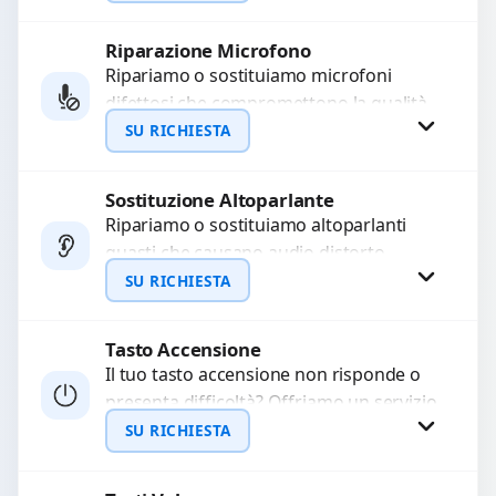
precisi e componenti...
Riparazione Microfono
Richiedi Preventivo
Ripariamo o sostituiamo microfoni
difettosi che compromettono la qualità
WhatsApp
audio delle registrazioni o delle
SU RICHIESTA
chiamate. Diagnosi accurata e ricambi
di...
Sostituzione Altoparlante
Richiedi Preventivo
Ripariamo o sostituiamo altoparlanti
guasti che causano audio distorto,
WhatsApp
basso o assente. Utilizziamo ricambi di
SU RICHIESTA
alta qualità garantiti per 3...
Tasto Accensione
Richiedi Preventivo
Il tuo tasto accensione non risponde o
presenta difficoltà? Offriamo un servizio
WhatsApp
professionale di riparazione o
SU RICHIESTA
sostituzione utilizzando componenti di...