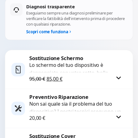
Diagnosi trasparente
Eseguiamo sempre una diagnosi preliminare per
verificare la fattibilità dell'intervento prima di procedere
con qualsiasi riparazione.
Scopri come funziona
Sostituzione Schermo
Lo schermo del tuo dispositivo è
danneggiato con vetro rotto, bolle,
Il prezzo originale era: 95,00 €.
Il prezzo attuale è: 85,00 €.
95,00
€
85,00
€
macchie, schermo nero o pixel morti?
Sostituiamo schermi completi...
Preventivo Riparazione
Procedi
Non sai quale sia il problema del tuo
dispositivo? I nostri tecnici eseguono un
20,00
€
check-up completo con strumenti
avanzati per...
Sostituzione Cover
Procedi