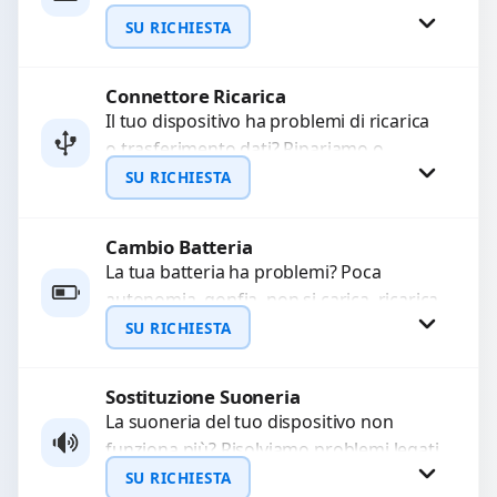
WhatsApp
sostituiamo fotocamere guaste con
SU RICHIESTA
problemi come immagini sfocate, messa
a...
Connettore Ricarica
Richiedi Preventivo
Il tuo dispositivo ha problemi di ricarica
o trasferimento dati? Ripariamo o
WhatsApp
sostituiamo connettori di ricarica guasti,
SU RICHIESTA
rotti, allentati, danneggiati,...
Cambio Batteria
Richiedi Preventivo
La tua batteria ha problemi? Poca
autonomia, gonfia, non si carica, ricarica
WhatsApp
lenta o cicli di ricarica esauriti?
SU RICHIESTA
Sostituiamo la...
Sostituzione Suoneria
Richiedi Preventivo
La suoneria del tuo dispositivo non
funziona più? Risolviamo problemi legati
WhatsApp
a moduli audio difettosi con interventi
SU RICHIESTA