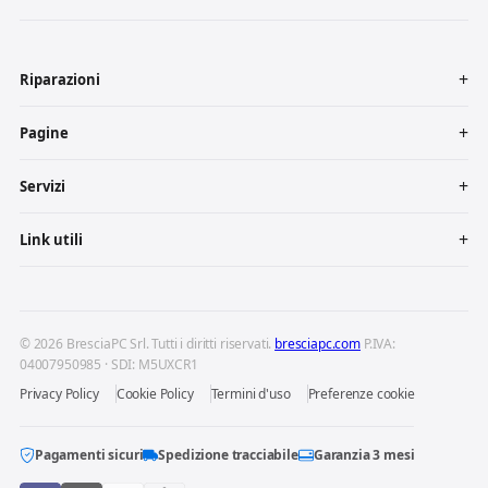
Riparazioni
Pagine
Servizi
Link utili
© 2026 BresciaPC Srl. Tutti i diritti riservati.
bresciapc.com
P.IVA:
04007950985 · SDI: M5UXCR1
Privacy Policy
Cookie Policy
Termini d'uso
Preferenze cookie
Pagamenti sicuri
Spedizione tracciabile
Garanzia 3 mesi