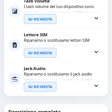
Tasti Volume
Richiedi Preventivo
I tasti volume del tuo dispositivo sono
bloccati o non funzionano? Offriamo un
WhatsApp
servizio di riparazione o sostituzione
SU RICHIESTA
con ricambi...
Lettore SIM
Richiedi Preventivo
Ripariamo o sostituiamo lettori SIM
guasti che non rilevano la scheda o
WhatsApp
interrompono il segnale. Utilizziamo
SU RICHIESTA
ricambi testati e garantiti...
Jack Audio
Richiedi Preventivo
Ripariamo o sostituiamo il jack audio
difettoso che causa perdita di qualità
WhatsApp
sonora o impossibilità di collegare cuffie
SU RICHIESTA
e accessori....
Richiedi Preventivo
Descrizione completa