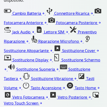
dispositivo.
Cambio Batteria
Connettore Ricarica
Fotocamera Anteriore
Fotocamera Posteriore
Jack Audio
Lettore SIM
Preventivo
Riparazione
Riparazione Microfono
Sostituzione Altoparlante
Sostituzione Cover
Sostituzione Display
Sostituzione Schermo
Sostituzione Suoneria
Sostituzione
Tastiera
Sostituzione Vibrazione
Tasti
Volume
Tasto Accensione
Tasto Home
Vetro Fotocamera
Vetro Posteriore
Vetro Touch Screen