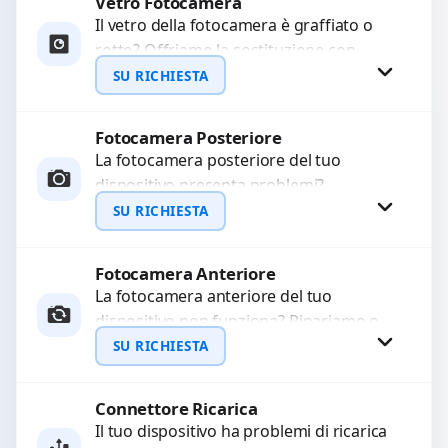
Vetro Fotocamera
Richiedi Preventivo
Il vetro della fotocamera è graffiato o
rotto? Offriamo la sostituzione con
WhatsApp
ricambi di alta qualità garantiti per 3
SU RICHIESTA
mesi....
Fotocamera Posteriore
Richiedi Preventivo
La fotocamera posteriore del tuo
dispositivo presenta problemi?
WhatsApp
Interveniamo per risolvere guasti come
SU RICHIESTA
immagini sfocate, messa a fuoco non
funzionante,...
Fotocamera Anteriore
Richiedi Preventivo
La fotocamera anteriore del tuo
dispositivo non funziona? Ripariamo o
WhatsApp
sostituiamo fotocamere guaste con
SU RICHIESTA
problemi come immagini sfocate, messa
a...
Connettore Ricarica
Richiedi Preventivo
Il tuo dispositivo ha problemi di ricarica