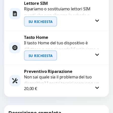
Lettore SIM
Richiedi Preventivo
Ripariamo o sostituiamo lettori SIM
guasti che non rilevano la scheda o
WhatsApp
interrompono il segnale. Utilizziamo
SU RICHIESTA
ricambi testati e garantiti...
Tasto Home
Richiedi Preventivo
Il tasto Home del tuo dispositivo è
difettoso o non risponde? Sostituiamo o
WhatsApp
ripariamo il modulo con componenti di
SU RICHIESTA
alta...
Preventivo Riparazione
Richiedi Preventivo
Non sai quale sia il problema del tuo
dispositivo? I nostri tecnici eseguono un
WhatsApp
20,00
€
check-up completo con strumenti
avanzati per...
Procedi
Descrizione completa