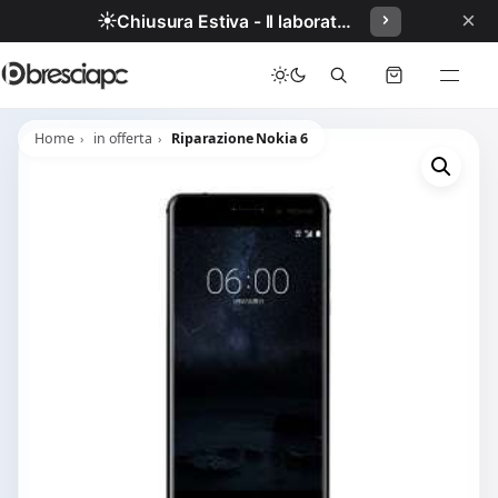
×
☀️
Chiusura Estiva - Il laboratorio resterà chiuso per ferie dal 29/06/2026 al 05/07/2026 compresi.
Home
in offerta
Riparazione Nokia 6