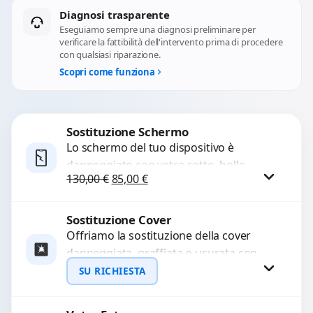
Diagnosi trasparente
Eseguiamo sempre una diagnosi preliminare per
verificare la fattibilità dell'intervento prima di procedere
con qualsiasi riparazione.
Scopri come funziona
Sostituzione Schermo
Lo schermo del tuo dispositivo è
danneggiato con vetro rotto, bolle,
Il prezzo originale era: 130,00 €.
Il prezzo attuale è: 85,00 €.
130,00
€
85,00
€
macchie, schermo nero o pixel morti?
Sostituiamo schermi completi...
Sostituzione Cover
Procedi
Offriamo la sostituzione della cover
danneggiata, graffiata o usurata con
ricambi di alta qualità e garantiti.
SU RICHIESTA
Ripristiniamo l’aspetto estetico e...