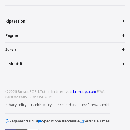
Riparazioni
Pagine
Servizi
Link utili
© 2026 BresciaPC Srl. Tutti i diritti riservati.
bresciapc.com
P.IVA:
04007950985 · SDI: M5UXCR1
Privacy Policy
Cookie Policy
Termini d'uso
Preferenze cookie
Pagamenti sicuri
Spedizione tracciabile
Garanzia 3 mesi