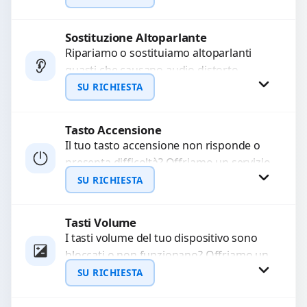
chiamate. Diagnosi accurata e ricambi
di...
Sostituzione Altoparlante
Richiedi Preventivo
Ripariamo o sostituiamo altoparlanti
guasti che causano audio distorto,
WhatsApp
basso o assente. Utilizziamo ricambi di
SU RICHIESTA
alta qualità garantiti per 3...
Tasto Accensione
Richiedi Preventivo
Il tuo tasto accensione non risponde o
presenta difficoltà? Offriamo un servizio
WhatsApp
professionale di riparazione o
SU RICHIESTA
sostituzione utilizzando componenti di...
Tasti Volume
Richiedi Preventivo
I tasti volume del tuo dispositivo sono
bloccati o non funzionano? Offriamo un
WhatsApp
servizio di riparazione o sostituzione
SU RICHIESTA
con ricambi...