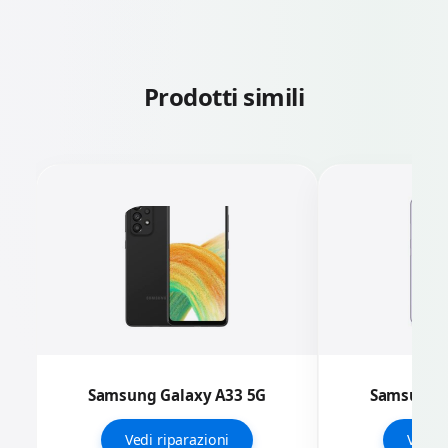
Prodotti simili
Samsung Galaxy A33 5G
Samsung G
Vedi riparazioni
Vedi r