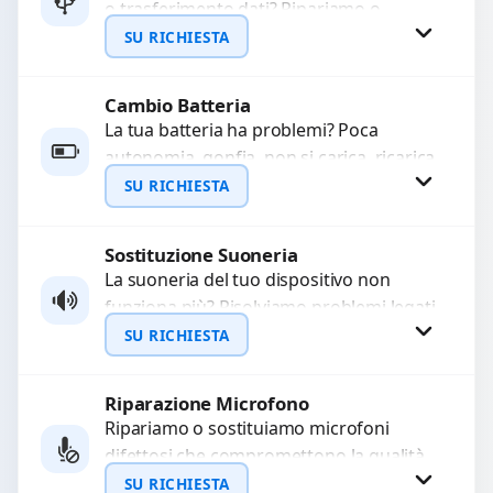
o trasferimento dati? Ripariamo o
WhatsApp
sostituiamo connettori di ricarica guasti,
SU RICHIESTA
rotti, allentati, danneggiati,...
Cambio Batteria
Richiedi Preventivo
La tua batteria ha problemi? Poca
autonomia, gonfia, non si carica, ricarica
WhatsApp
lenta o cicli di ricarica esauriti?
SU RICHIESTA
Sostituiamo la...
Sostituzione Suoneria
Richiedi Preventivo
La suoneria del tuo dispositivo non
funziona più? Risolviamo problemi legati
WhatsApp
a moduli audio difettosi con interventi
SU RICHIESTA
precisi e componenti...
Riparazione Microfono
Richiedi Preventivo
Ripariamo o sostituiamo microfoni
difettosi che compromettono la qualità
WhatsApp
audio delle registrazioni o delle
SU RICHIESTA