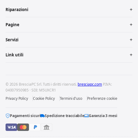
Riparazioni
Pagine
Servizi
Link utili
© 2026 BresciaPC Srl. Tutti i diritti riservati.
bresciapc.com
P.IVA:
04007950985 · SDI: M5UXCR1
Privacy Policy
Cookie Policy
Termini d'uso
Preferenze cookie
Pagamenti sicuri
Spedizione tracciabile
Garanzia 3 mesi