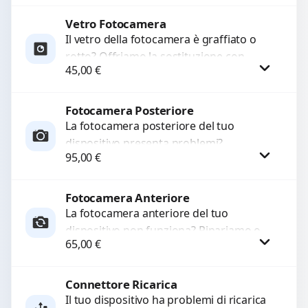
originale. Utilizziamo ricambi di alta
qualità...
Vetro Fotocamera
Procedi
Il vetro della fotocamera è graffiato o
rotto? Offriamo la sostituzione con
45,00
€
ricambi di alta qualità garantiti per 3
mesi....
Fotocamera Posteriore
Procedi
La fotocamera posteriore del tuo
dispositivo presenta problemi?
95,00
€
Interveniamo per risolvere guasti come
immagini sfocate, messa a fuoco non
funzionante,...
Fotocamera Anteriore
Procedi
La fotocamera anteriore del tuo
dispositivo non funziona? Ripariamo o
65,00
€
sostituiamo fotocamere guaste con
problemi come immagini sfocate, messa
a...
Connettore Ricarica
Procedi
Il tuo dispositivo ha problemi di ricarica