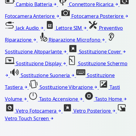
Cambio Batteria
Connettore Ricarica
Fotocamera Anteriore
Fotocamera Posteriore
Jack Audio
Lettore SIM
Preventivo
Riparazione
Riparazione Microfono
Sostituzione Altoparlante
Sostituzione Cover
Sostituzione Display
Sostituzione Schermo
Sostituzione Suoneria
Sostituzione
Tastiera
Sostituzione Vibrazione
Tasti
Volume
Tasto Accensione
Tasto Home
Vetro Fotocamera
Vetro Posteriore
Vetro Touch Screen