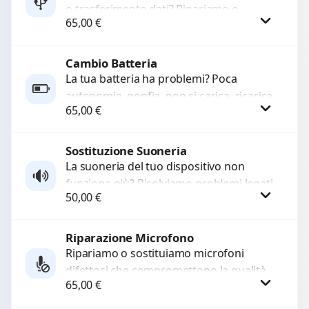
o trasferimento dati? Ripariamo o
65,00
€
sostituiamo connettori di ricarica guasti,
rotti, allentati, danneggiati,...
Cambio Batteria
Procedi
La tua batteria ha problemi? Poca
autonomia, gonfia, non si carica, ricarica
65,00
€
lenta o cicli di ricarica esauriti?
Sostituiamo la...
Sostituzione Suoneria
Procedi
La suoneria del tuo dispositivo non
funziona più? Risolviamo problemi legati
50,00
€
a moduli audio difettosi con interventi
precisi e componenti...
Riparazione Microfono
Procedi
Ripariamo o sostituiamo microfoni
difettosi che compromettono la qualità
65,00
€
audio delle registrazioni o delle
chiamate. Diagnosi accurata e ricambi