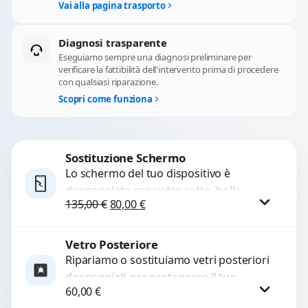
Vai alla pagina trasporto
Diagnosi trasparente
Eseguiamo sempre una diagnosi preliminare per
verificare la fattibilità dell'intervento prima di procedere
con qualsiasi riparazione.
Scopri come funziona
Sostituzione Schermo
Lo schermo del tuo dispositivo è
danneggiato con vetro rotto, bolle,
Il prezzo originale era: 135,00 €.
Il prezzo attuale è: 80,00 €.
135,00
€
80,00
€
macchie, schermo nero o pixel morti?
Sostituiamo schermi completi...
Vetro Posteriore
Procedi
Ripariamo o sostituiamo vetri posteriori
danneggiati per proteggere il tuo
60,00
€
dispositivo e ripristinare l’estetica