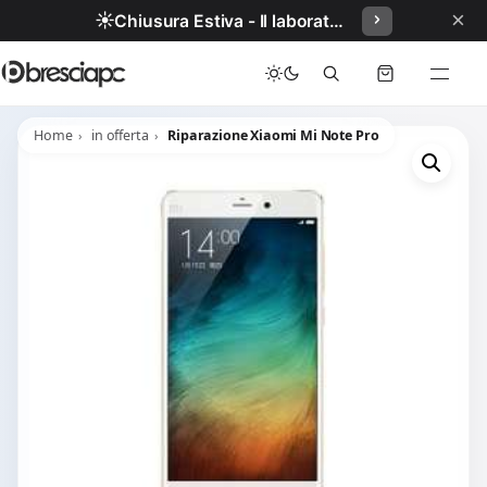
×
☀️
Chiusura Estiva - Il laboratorio resterà chiuso per ferie dal 29/06/2026 al 05/07/2026 compresi.
Home
in offerta
Riparazione Xiaomi Mi Note Pro