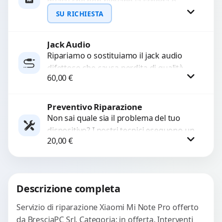
guasti che non rilevano la scheda o
interrompono il segnale. Utilizziamo
SU RICHIESTA
ricambi testati e garantiti...
Jack Audio
Richiedi Preventivo
Ripariamo o sostituiamo il jack audio
difettoso che causa perdita di qualità
WhatsApp
60,00
€
sonora o impossibilità di collegare cuffie
e accessori....
Preventivo Riparazione
Procedi
Non sai quale sia il problema del tuo
dispositivo? I nostri tecnici eseguono un
20,00
€
check-up completo con strumenti
avanzati per...
Procedi
Descrizione completa
Servizio di riparazione Xiaomi Mi Note Pro offerto
da BresciaPC Srl. Categoria: in offerta. Interventi