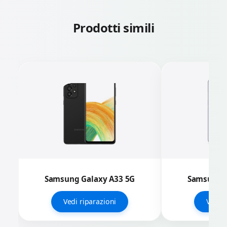
Prodotti simili
Samsung Galaxy A33 5G
Samsung G
Vedi riparazioni
Vedi r