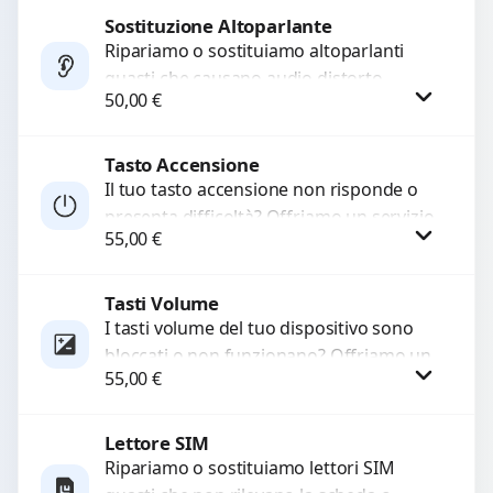
di...
Sostituzione Altoparlante
Procedi
Ripariamo o sostituiamo altoparlanti
guasti che causano audio distorto,
50,00
€
basso o assente. Utilizziamo ricambi di
alta qualità garantiti per 3...
Tasto Accensione
Procedi
Il tuo tasto accensione non risponde o
presenta difficoltà? Offriamo un servizio
55,00
€
professionale di riparazione o
sostituzione utilizzando componenti di...
Tasti Volume
Procedi
I tasti volume del tuo dispositivo sono
bloccati o non funzionano? Offriamo un
55,00
€
servizio di riparazione o sostituzione
con ricambi...
Lettore SIM
Procedi
Ripariamo o sostituiamo lettori SIM