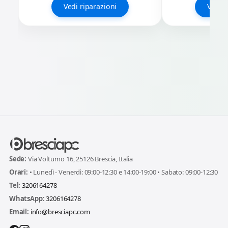
Vedi riparazioni
Vedi r
Sede:
Via Volturno 16, 25126 Brescia, Italia
Orari:
• Lunedì - Venerdì: 09:00-12:30 e 14:00-19:00 • Sabato: 09:00-12:30
Tel:
3206164278
WhatsApp:
3206164278
Email:
info@bresciapc.com