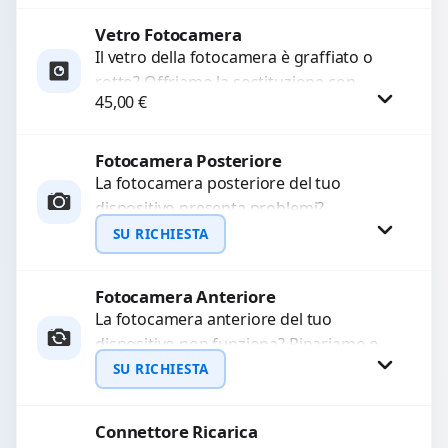
originale. Utilizziamo ricambi di alta
qualità...
Vetro Fotocamera
Procedi
Il vetro della fotocamera è graffiato o
rotto? Offriamo la sostituzione con
45,00
€
ricambi di alta qualità garantiti per 3
mesi....
Fotocamera Posteriore
Procedi
La fotocamera posteriore del tuo
dispositivo presenta problemi?
Interveniamo per risolvere guasti come
SU RICHIESTA
immagini sfocate, messa a fuoco non
funzionante,...
Fotocamera Anteriore
Richiedi Preventivo
La fotocamera anteriore del tuo
dispositivo non funziona? Ripariamo o
WhatsApp
sostituiamo fotocamere guaste con
SU RICHIESTA
problemi come immagini sfocate, messa
a...
Connettore Ricarica
Richiedi Preventivo