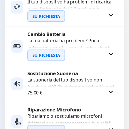
Il tuo dispositivo ha problemi di ricarica
o trasferimento dati? Ripariamo o
WhatsApp
sostituiamo connettori di ricarica guasti,
SU RICHIESTA
rotti, allentati, danneggiati,...
Cambio Batteria
Richiedi Preventivo
La tua batteria ha problemi? Poca
autonomia, gonfia, non si carica, ricarica
WhatsApp
lenta o cicli di ricarica esauriti?
SU RICHIESTA
Sostituiamo la...
Sostituzione Suoneria
Richiedi Preventivo
La suoneria del tuo dispositivo non
funziona più? Risolviamo problemi legati
WhatsApp
75,00
€
a moduli audio difettosi con interventi
precisi e componenti...
Riparazione Microfono
Procedi
Ripariamo o sostituiamo microfoni
difettosi che compromettono la qualità