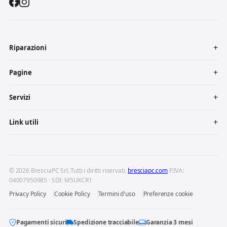
Riparazioni
Pagine
Servizi
Link utili
© 2026 BresciaPC Srl. Tutti i diritti riservati.
bresciapc.com
P.IVA:
04007950985 · SDI: M5UXCR1
Privacy Policy
Cookie Policy
Termini d'uso
Preferenze cookie
Pagamenti sicuri
Spedizione tracciabile
Garanzia 3 mesi