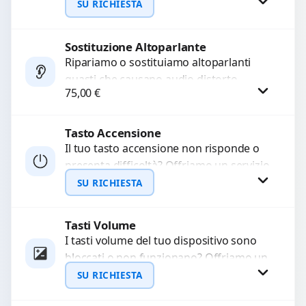
audio delle registrazioni o delle
SU RICHIESTA
chiamate. Diagnosi accurata e ricambi
di...
Sostituzione Altoparlante
Richiedi Preventivo
Ripariamo o sostituiamo altoparlanti
guasti che causano audio distorto,
WhatsApp
75,00
€
basso o assente. Utilizziamo ricambi di
alta qualità garantiti per 3...
Tasto Accensione
Procedi
Il tuo tasto accensione non risponde o
presenta difficoltà? Offriamo un servizio
professionale di riparazione o
SU RICHIESTA
sostituzione utilizzando componenti di...
Tasti Volume
Richiedi Preventivo
I tasti volume del tuo dispositivo sono
bloccati o non funzionano? Offriamo un
WhatsApp
servizio di riparazione o sostituzione
SU RICHIESTA
con ricambi...