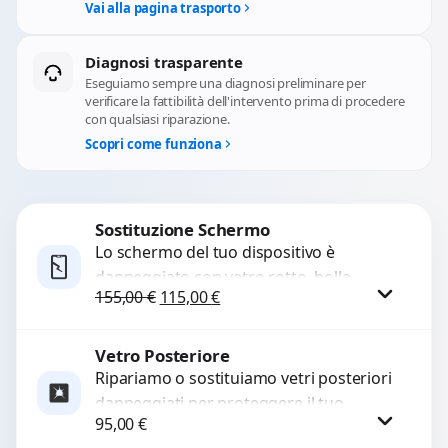
Vai alla pagina trasporto
Diagnosi trasparente
Eseguiamo sempre una diagnosi preliminare per
verificare la fattibilità dell'intervento prima di procedere
con qualsiasi riparazione.
Scopri come funziona
Sostituzione Schermo
Lo schermo del tuo dispositivo è
danneggiato con vetro rotto, bolle,
Il prezzo originale era: 155,00 €.
Il prezzo attuale è: 115,00 €.
155,00
€
115,00
€
macchie, schermo nero o pixel morti?
Sostituiamo schermi completi...
Vetro Posteriore
Procedi
Ripariamo o sostituiamo vetri posteriori
danneggiati per proteggere il tuo
95,00
€
dispositivo e ripristinare l’estetica