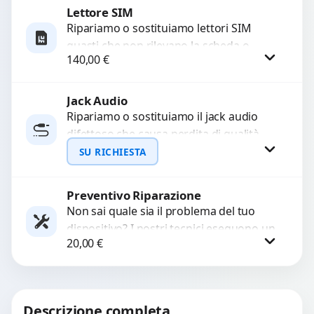
Lettore SIM
Richiedi Preventivo
Ripariamo o sostituiamo lettori SIM
guasti che non rilevano la scheda o
WhatsApp
140,00
€
interrompono il segnale. Utilizziamo
ricambi testati e garantiti...
Jack Audio
Procedi
Ripariamo o sostituiamo il jack audio
difettoso che causa perdita di qualità
sonora o impossibilità di collegare cuffie
SU RICHIESTA
e accessori....
Preventivo Riparazione
Richiedi Preventivo
Non sai quale sia il problema del tuo
dispositivo? I nostri tecnici eseguono un
WhatsApp
20,00
€
check-up completo con strumenti
avanzati per...
Procedi
Descrizione completa