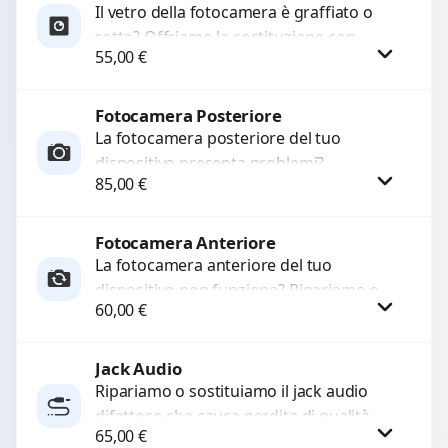
Il vetro della fotocamera è graffiato o
rotto? Offriamo la sostituzione con
WhatsApp
55,00
€
ricambi di alta qualità garantiti per 3
mesi....
Fotocamera Posteriore
Procedi
La fotocamera posteriore del tuo
dispositivo presenta problemi?
85,00
€
Interveniamo per risolvere guasti come
immagini sfocate, messa a fuoco non
funzionante,...
Fotocamera Anteriore
Procedi
La fotocamera anteriore del tuo
dispositivo non funziona? Ripariamo o
60,00
€
sostituiamo fotocamere guaste con
problemi come immagini sfocate, messa
a...
Jack Audio
Procedi
Ripariamo o sostituiamo il jack audio
difettoso che causa perdita di qualità
65,00
€
sonora o impossibilità di collegare cuffie