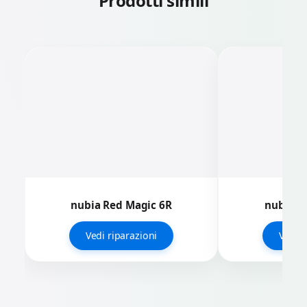
Prodotti simili
nubia Red Magic 6R
nubia R
Vedi riparazioni
Vedi r