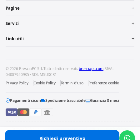
Pagine
Servizi
Link utili
© 2026 BresciaPC Srl. Tutti i diritti riservati.
bresciapc.com
P.IVA:
04007950985 · SDI: M5UXCR1
Privacy Policy
Cookie Policy
Termini d'uso
Preferenze cookie
Pagamenti sicuri
Spedizione tracciabile
Garanzia 3 mesi
BresciaPC S.r.l. è un centro di riparazione indipendente: non è affiliata
né autorizzata dai produttori dei dispositivi riparati. Marchi e loghi
Richiedi preventivo
Chiama
Preventivo
WhatsApp