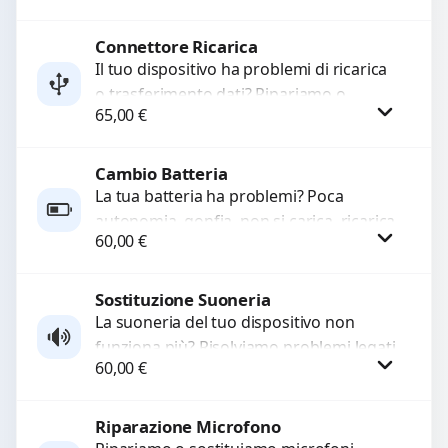
e accessori....
Connettore Ricarica
Procedi
Il tuo dispositivo ha problemi di ricarica
o trasferimento dati? Ripariamo o
65,00
€
sostituiamo connettori di ricarica guasti,
rotti, allentati, danneggiati,...
Cambio Batteria
Procedi
La tua batteria ha problemi? Poca
autonomia, gonfia, non si carica, ricarica
60,00
€
lenta o cicli di ricarica esauriti?
Sostituiamo la...
Sostituzione Suoneria
Procedi
La suoneria del tuo dispositivo non
funziona più? Risolviamo problemi legati
60,00
€
a moduli audio difettosi con interventi
precisi e componenti...
Riparazione Microfono
Procedi