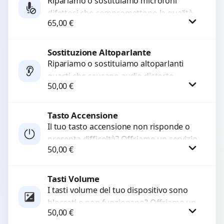
Ripariamo o sostituiamo microfoni
difettosi che compromettono la qualità
65,00
€
audio delle registrazioni o delle
chiamate. Diagnosi accurata e ricambi
di...
Sostituzione Altoparlante
Procedi
Ripariamo o sostituiamo altoparlanti
guasti che causano audio distorto,
50,00
€
basso o assente. Utilizziamo ricambi di
alta qualità garantiti per 3...
Tasto Accensione
Procedi
Il tuo tasto accensione non risponde o
presenta difficoltà? Offriamo un servizio
50,00
€
professionale di riparazione o
sostituzione utilizzando componenti di...
Tasti Volume
Procedi
I tasti volume del tuo dispositivo sono
bloccati o non funzionano? Offriamo un
50,00
€
servizio di riparazione o sostituzione