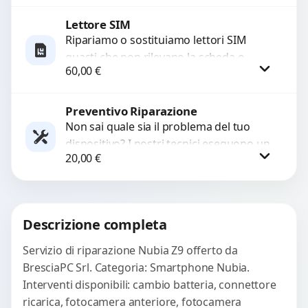
con ricambi...
Lettore SIM
Procedi
Ripariamo o sostituiamo lettori SIM
guasti che non rilevano la scheda o
60,00
€
interrompono il segnale. Utilizziamo
ricambi testati e garantiti...
Preventivo Riparazione
Procedi
Non sai quale sia il problema del tuo
dispositivo? I nostri tecnici eseguono un
20,00
€
check-up completo con strumenti
avanzati per...
Procedi
Descrizione completa
Servizio di riparazione Nubia Z9 offerto da
BresciaPC Srl. Categoria: Smartphone Nubia.
Interventi disponibili: cambio batteria, connettore
ricarica, fotocamera anteriore, fotocamera