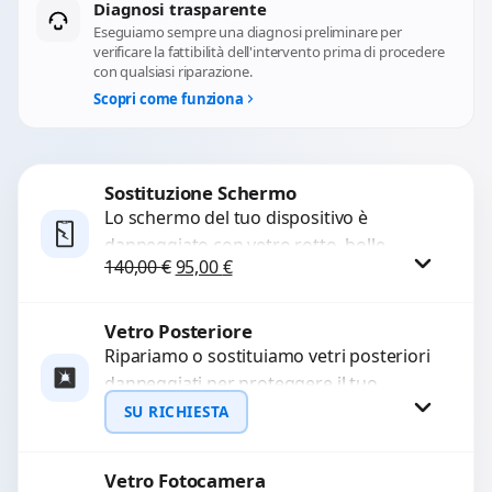
Diagnosi trasparente
Eseguiamo sempre una diagnosi preliminare per
verificare la fattibilità dell'intervento prima di procedere
con qualsiasi riparazione.
Scopri come funziona
Sostituzione Schermo
Lo schermo del tuo dispositivo è
danneggiato con vetro rotto, bolle,
Il prezzo originale era: 140,00 €.
Il prezzo attuale è: 95,00 €.
140,00
€
95,00
€
macchie, schermo nero o pixel morti?
Sostituiamo schermi completi...
Vetro Posteriore
Procedi
Ripariamo o sostituiamo vetri posteriori
danneggiati per proteggere il tuo
dispositivo e ripristinare l’estetica
SU RICHIESTA
originale. Utilizziamo ricambi di alta
qualità...
Vetro Fotocamera
Richiedi Preventivo