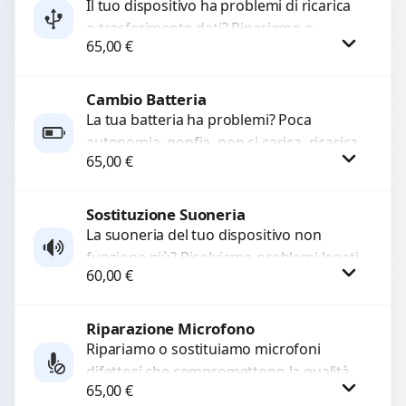
Il tuo dispositivo ha problemi di ricarica
o trasferimento dati? Ripariamo o
65,00
€
sostituiamo connettori di ricarica guasti,
rotti, allentati, danneggiati,...
Cambio Batteria
Procedi
La tua batteria ha problemi? Poca
autonomia, gonfia, non si carica, ricarica
65,00
€
lenta o cicli di ricarica esauriti?
Sostituiamo la...
Sostituzione Suoneria
Procedi
La suoneria del tuo dispositivo non
funziona più? Risolviamo problemi legati
60,00
€
a moduli audio difettosi con interventi
precisi e componenti...
Riparazione Microfono
Procedi
Ripariamo o sostituiamo microfoni
difettosi che compromettono la qualità
65,00
€
audio delle registrazioni o delle