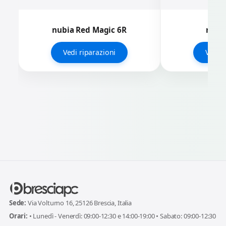
nubia Red Magic 6R
nubia
Vedi riparazioni
Vedi r
Sede:
Via Volturno 16, 25126 Brescia, Italia
Orari:
• Lunedì - Venerdì: 09:00-12:30 e 14:00-19:00 • Sabato: 09:00-12:30