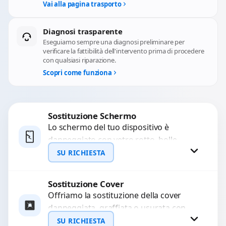
Vai alla pagina trasporto
Diagnosi trasparente
Eseguiamo sempre una diagnosi preliminare per
verificare la fattibilità dell'intervento prima di procedere
con qualsiasi riparazione.
Scopri come funziona
Sostituzione Schermo
Lo schermo del tuo dispositivo è
danneggiato con vetro rotto, bolle,
macchie, schermo nero o pixel morti?
SU RICHIESTA
Sostituiamo schermi completi...
Sostituzione Cover
Richiedi Preventivo
Offriamo la sostituzione della cover
danneggiata, graffiata o usurata con
WhatsApp
ricambi di alta qualità e garantiti.
SU RICHIESTA