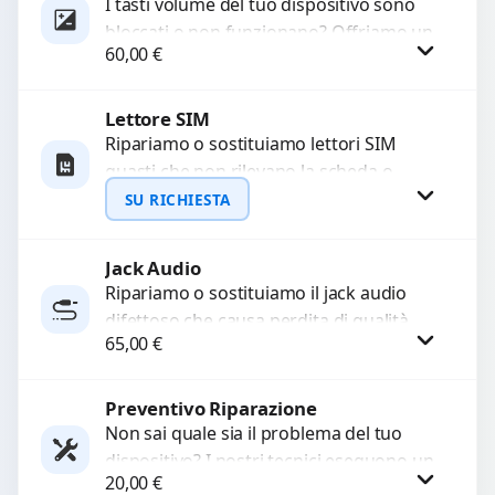
I tasti volume del tuo dispositivo sono
bloccati o non funzionano? Offriamo un
60,00
€
servizio di riparazione o sostituzione
con ricambi...
Lettore SIM
Procedi
Ripariamo o sostituiamo lettori SIM
guasti che non rilevano la scheda o
interrompono il segnale. Utilizziamo
SU RICHIESTA
ricambi testati e garantiti...
Jack Audio
Richiedi Preventivo
Ripariamo o sostituiamo il jack audio
difettoso che causa perdita di qualità
WhatsApp
65,00
€
sonora o impossibilità di collegare cuffie
e accessori....
Preventivo Riparazione
Procedi
Non sai quale sia il problema del tuo
dispositivo? I nostri tecnici eseguono un
20,00
€
check-up completo con strumenti