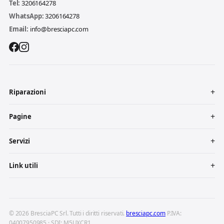
Tel:
3206164278
WhatsApp:
3206164278
Email:
info@bresciapc.com
Riparazioni
Pagine
Servizi
Link utili
© 2026 BresciaPC Srl. Tutti i diritti riservati.
bresciapc.com
P.IVA:
04007950985 · SDI: M5UXCR1