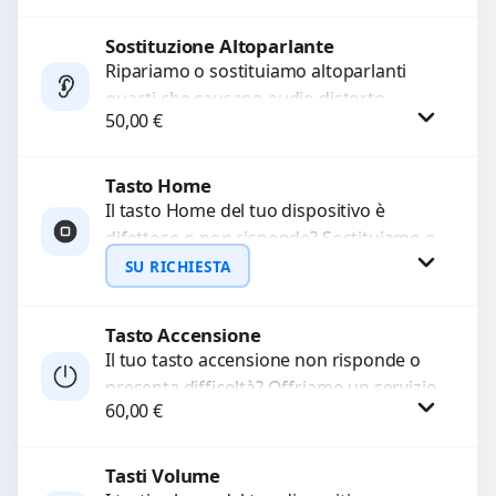
chiamate. Diagnosi accurata e ricambi
di...
Sostituzione Altoparlante
Procedi
Ripariamo o sostituiamo altoparlanti
guasti che causano audio distorto,
50,00
€
basso o assente. Utilizziamo ricambi di
alta qualità garantiti per 3...
Tasto Home
Procedi
Il tasto Home del tuo dispositivo è
difettoso o non risponde? Sostituiamo o
ripariamo il modulo con componenti di
SU RICHIESTA
alta...
Tasto Accensione
Richiedi Preventivo
Il tuo tasto accensione non risponde o
presenta difficoltà? Offriamo un servizio
WhatsApp
60,00
€
professionale di riparazione o
sostituzione utilizzando componenti di...
Tasti Volume
Procedi