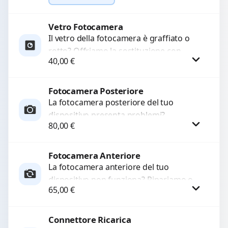
Ripristiniamo l’aspetto estetico e...
Vetro Fotocamera
Richiedi Preventivo
Il vetro della fotocamera è graffiato o
rotto? Offriamo la sostituzione con
WhatsApp
40,00
€
ricambi di alta qualità garantiti per 3
mesi....
Fotocamera Posteriore
Procedi
La fotocamera posteriore del tuo
dispositivo presenta problemi?
80,00
€
Interveniamo per risolvere guasti come
immagini sfocate, messa a fuoco non
funzionante,...
Fotocamera Anteriore
Procedi
La fotocamera anteriore del tuo
dispositivo non funziona? Ripariamo o
65,00
€
sostituiamo fotocamere guaste con
problemi come immagini sfocate, messa
a...
Connettore Ricarica
Procedi