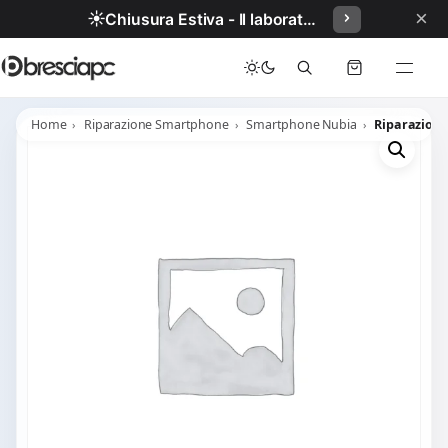
×
☀️
Chiusura Estiva - Il laboratorio resterà chiuso per ferie dal 29/06/2026 al 05/07/2026 compresi.
Home
Riparazione Smartphone
Smartphone Nubia
Riparazione