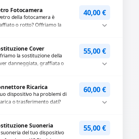
mpleti...
Procedi
etro Fotocamera
40,00
€
 vetro della fotocamera è
affiato o rotto? Offriamo la
stituzione con ricambi di alta
alità garantiti per 3 mesi....
Procedi
stituzione Cover
55,00
€
friamo la sostituzione della
ver danneggiata, graffiata o
urata con ricambi di alta qualità
garantiti. Ripristiniamo l’aspetto
Procedi
tetico e...
nnettore Ricarica
60,00
€
 tuo dispositivo ha problemi di
carica o trasferimento dati?
pariamo o sostituiamo
nnettori di ricarica guasti, rotti,
Procedi
lentati, danneggiati,...
stituzione Suoneria
55,00
€
 suoneria del tuo dispositivo