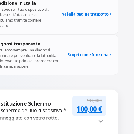
dizione in Italia
 spedire il tuo dispositivo da
Vai alla pagina trasporto
siasi città italiana e lo
ituiamo tramite corriere
ciato.
agnosi trasparente
guiamo sempre una diagnosi
Scopri come funziona
iminare per verificare la fattibilità
l'intervento prima di procedere con
siasi riparazione.
110,00
€
stituzione Schermo
Il prezzo originale
Il prezzo a
100,00
€
 schermo del tuo dispositivo è
nneggiato con vetro rotto,
lle, macchie, schermo nero o
xel morti? Sostituiamo schermi