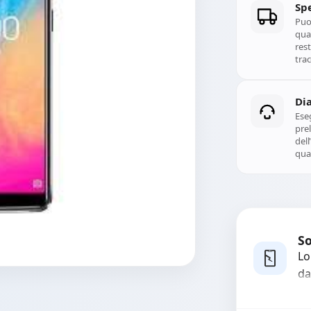
Spe
Puoi
qual
rest
trac
Di
Ese
prel
del
qual
So
Lo
da
bo
pi