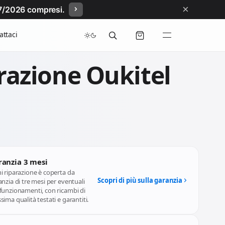
×
/07/2026 compresi.
attaci
razione Oukitel
ranzia 3 mesi
i riparazione è coperta da
Scopri di più sulla garanzia
nzia di tre mesi per eventuali
funzionamenti, con ricambi di
ima qualità testati e garantiti.