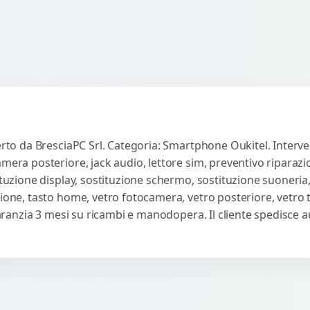
co
ac
erto da BresciaPC Srl. Categoria: Smartphone Oukitel. Interve
amera posteriore, jack audio, lettore sim, preventivo riparaz
ituzione display, sostituzione schermo, sostituzione suoneria,
sione, tasto home, vetro fotocamera, vetro posteriore, vetro
 Garanzia 3 mesi su ricambi e manodopera. Il cliente spedisce