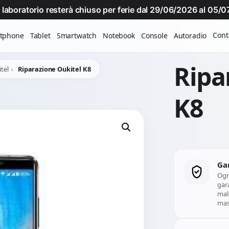
Il laboratorio resterà chiuso per ferie dal 29/06/2026 al 05
Cont
tphone
Tablet
Smartwatch
Notebook
Console
Autoradio
Ripa
tel
Riparazione Oukitel K8
K8
Ga
Ogn
gara
mal
mass