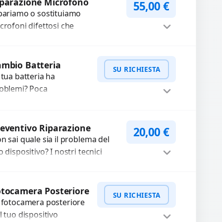
stituzione utilizzando
parazione Microfono
55,00
€
pariamo o sostituiamo
mponenti di...
crofoni difettosi che
mpromettono la qualità audio
lle registrazioni o delle
Procedi
iamate. Diagnosi accurata e
mbio Batteria
SU RICHIESTA
cambi di...
 tua batteria ha
oblemi? Poca
tonomia, gonfia, non si
rica, ricarica lenta o cicli
WhatsApp
iedi Preventivo
 ricarica esauriti?
eventivo Riparazione
20,00
€
stituiamo la...
n sai quale sia il problema del
o dispositivo? I nostri tecnici
eguono un check-up completo
n strumenti avanzati per...
Procedi
tocamera Posteriore
SU RICHIESTA
 fotocamera posteriore
l tuo dispositivo