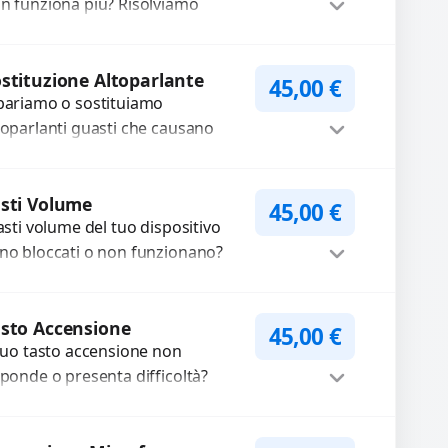
n funziona più? Risolviamo
oblemi legati a moduli audio
fettosi con interventi precisi e
Procedi
mponenti...
stituzione Altoparlante
45,00
€
pariamo o sostituiamo
toparlanti guasti che causano
dio distorto, basso o assente.
ilizziamo ricambi di alta qualità
Procedi
rantiti per 3...
sti Volume
45,00
€
tasti volume del tuo dispositivo
no bloccati o non funzionano?
friamo un servizio di
parazione o sostituzione con
Procedi
cambi...
sto Accensione
45,00
€
 tuo tasto accensione non
sponde o presenta difficoltà?
friamo un servizio
ofessionale di riparazione o
Procedi