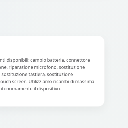
llegare cuffie e
cessori....
nti disponibili: cambio batteria, connettore
ione, riparazione microfono, sostituzione
 sostituzione tastiera, sostituzione
 touch screen. Utilizziamo ricambi di massima
 autonomamente il dispositivo.