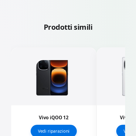
Prodotti simili
Vivo iQOO 12
Vivo i
Vedi riparazioni
Vedi r