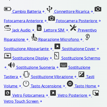
Cambio Batteria
Connettore Ricarica
Fotocamera Anteriore
Fotocamera Posteriore
Jack Audio
Lettore SIM
Preventivo
Riparazione
Riparazione Microfono
Sostituzione Altoparlante
Sostituzione Cover
Sostituzione Display
Sostituzione Schermo
Sostituzione Suoneria
Sostituzione
Tastiera
Sostituzione Vibrazione
Tasti
Volume
Tasto Accensione
Tasto Home
Vetro Fotocamera
Vetro Posteriore
Vetro Touch Screen