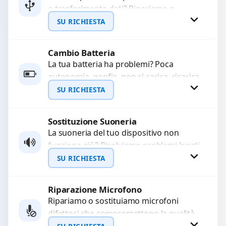
o trasferimento dati? Ripariamo o
WhatsApp
sostituiamo connettori di ricarica guasti,
SU RICHIESTA
rotti, allentati, danneggiati,...
Cambio Batteria
Richiedi Preventivo
La tua batteria ha problemi? Poca
autonomia, gonfia, non si carica, ricarica
WhatsApp
lenta o cicli di ricarica esauriti?
SU RICHIESTA
Sostituiamo la...
Sostituzione Suoneria
Richiedi Preventivo
La suoneria del tuo dispositivo non
funziona più? Risolviamo problemi legati
WhatsApp
a moduli audio difettosi con interventi
SU RICHIESTA
precisi e componenti...
Riparazione Microfono
Richiedi Preventivo
Ripariamo o sostituiamo microfoni
difettosi che compromettono la qualità
WhatsApp