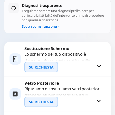
Diagnosi trasparente
Eseguiamo sempre una diagnosi preliminare per
verificare la fattibilità dell'intervento prima di procedere
con qualsiasi riparazione.
Scopri come funziona
Sostituzione Schermo
Lo schermo del tuo dispositivo è
danneggiato con vetro rotto, bolle,
macchie, schermo nero o pixel morti?
SU RICHIESTA
Sostituiamo schermi completi...
Vetro Posteriore
Richiedi Preventivo
Ripariamo o sostituiamo vetri posteriori
danneggiati per proteggere il tuo
WhatsApp
dispositivo e ripristinare l’estetica
SU RICHIESTA
originale. Utilizziamo ricambi di alta
qualità...