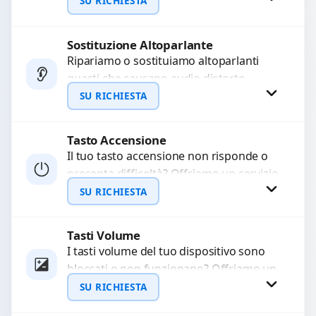
audio delle registrazioni o delle
SU RICHIESTA
chiamate. Diagnosi accurata e ricambi
di...
Sostituzione Altoparlante
Richiedi Preventivo
Ripariamo o sostituiamo altoparlanti
guasti che causano audio distorto,
WhatsApp
basso o assente. Utilizziamo ricambi di
SU RICHIESTA
alta qualità garantiti per 3...
Tasto Accensione
Richiedi Preventivo
Il tuo tasto accensione non risponde o
presenta difficoltà? Offriamo un servizio
WhatsApp
professionale di riparazione o
SU RICHIESTA
sostituzione utilizzando componenti di...
Tasti Volume
Richiedi Preventivo
I tasti volume del tuo dispositivo sono
bloccati o non funzionano? Offriamo un
WhatsApp
servizio di riparazione o sostituzione
SU RICHIESTA
con ricambi...