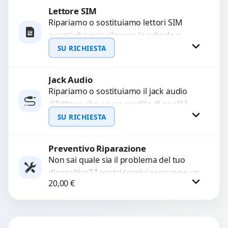
Lettore SIM
Richiedi Preventivo
Ripariamo o sostituiamo lettori SIM
guasti che non rilevano la scheda o
WhatsApp
interrompono il segnale. Utilizziamo
SU RICHIESTA
ricambi testati e garantiti...
Jack Audio
Richiedi Preventivo
Ripariamo o sostituiamo il jack audio
difettoso che causa perdita di qualità
WhatsApp
sonora o impossibilità di collegare cuffie
SU RICHIESTA
e accessori....
Preventivo Riparazione
Richiedi Preventivo
Non sai quale sia il problema del tuo
dispositivo? I nostri tecnici eseguono un
WhatsApp
20,00
€
check-up completo con strumenti
avanzati per...
Procedi