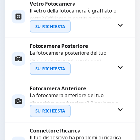
Vetro Fotocamera
Richiedi Preventivo
Il vetro della fotocamera è graffiato o
rotto? Offriamo la sostituzione con
WhatsApp
ricambi di alta qualità garantiti per 3
SU RICHIESTA
mesi....
Fotocamera Posteriore
Richiedi Preventivo
La fotocamera posteriore del tuo
dispositivo presenta problemi?
WhatsApp
Interveniamo per risolvere guasti come
SU RICHIESTA
immagini sfocate, messa a fuoco non
funzionante,...
Fotocamera Anteriore
Richiedi Preventivo
La fotocamera anteriore del tuo
dispositivo non funziona? Ripariamo o
WhatsApp
sostituiamo fotocamere guaste con
SU RICHIESTA
problemi come immagini sfocate, messa
a...
Connettore Ricarica
Richiedi Preventivo
Il tuo dispositivo ha problemi di ricarica