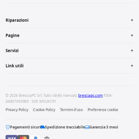
Riparazioni
Pagine
Servizi
Link utili
© 2026 BresciaPC Srl. Tutti i diritti riservati.
bresciapc.com
P.IVA:
04007950985 · SDI: M5UXCR1
Privacy Policy
Cookie Policy
Termini d'uso
Preferenze cookie
Pagamenti sicuri
Spedizione tracciabile
Garanzia 3 mesi