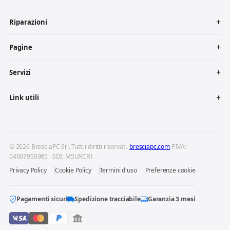
Riparazioni
Pagine
Servizi
Link utili
© 2026 BresciaPC Srl. Tutti i diritti riservati.
bresciapc.com
P.IVA:
04007950985 · SDI: M5UXCR1
Privacy Policy
Cookie Policy
Termini d'uso
Preferenze cookie
Pagamenti sicuri
Spedizione tracciabile
Garanzia 3 mesi