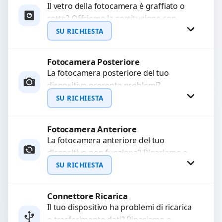
Il vetro della fotocamera è graffiato o
rotto? Offriamo la sostituzione con
WhatsApp
ricambi di alta qualità garantiti per 3
SU RICHIESTA
mesi....
Fotocamera Posteriore
Richiedi Preventivo
La fotocamera posteriore del tuo
dispositivo presenta problemi?
WhatsApp
Interveniamo per risolvere guasti come
SU RICHIESTA
immagini sfocate, messa a fuoco non
funzionante,...
Fotocamera Anteriore
Richiedi Preventivo
La fotocamera anteriore del tuo
dispositivo non funziona? Ripariamo o
WhatsApp
sostituiamo fotocamere guaste con
SU RICHIESTA
problemi come immagini sfocate, messa
a...
Connettore Ricarica
Richiedi Preventivo
Il tuo dispositivo ha problemi di ricarica
o trasferimento dati? Ripariamo o