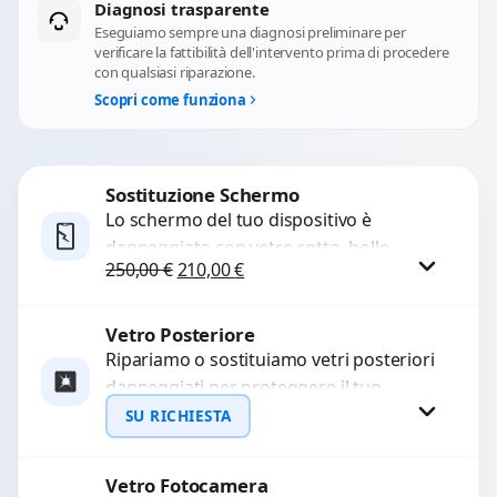
Diagnosi trasparente
Eseguiamo sempre una diagnosi preliminare per
verificare la fattibilità dell'intervento prima di procedere
con qualsiasi riparazione.
Scopri come funziona
Sostituzione Schermo
Lo schermo del tuo dispositivo è
danneggiato con vetro rotto, bolle,
Il prezzo originale era: 250,00 €.
Il prezzo attuale è: 210,00 €.
250,00
€
210,00
€
macchie, schermo nero o pixel morti?
Sostituiamo schermi completi...
Vetro Posteriore
Procedi
Ripariamo o sostituiamo vetri posteriori
danneggiati per proteggere il tuo
dispositivo e ripristinare l’estetica
SU RICHIESTA
originale. Utilizziamo ricambi di alta
qualità...
Vetro Fotocamera
Richiedi Preventivo