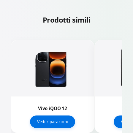
Prodotti simili
Vivo iQOO 12
Vivo
Vedi riparazioni
Vedi r