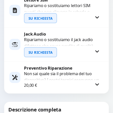
Ripariamo o sostituiamo lettori SIM
guasti che non rilevano la scheda o
WhatsApp
interrompono il segnale. Utilizziamo
SU RICHIESTA
ricambi testati e garantiti...
Jack Audio
Richiedi Preventivo
Ripariamo o sostituiamo il jack audio
difettoso che causa perdita di qualità
WhatsApp
sonora o impossibilità di collegare cuffie
SU RICHIESTA
e accessori....
Preventivo Riparazione
Richiedi Preventivo
Non sai quale sia il problema del tuo
dispositivo? I nostri tecnici eseguono un
WhatsApp
20,00
€
check-up completo con strumenti
avanzati per...
Procedi
Descrizione completa