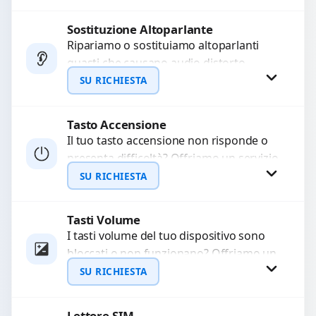
chiamate. Diagnosi accurata e ricambi
di...
Sostituzione Altoparlante
Richiedi Preventivo
Ripariamo o sostituiamo altoparlanti
guasti che causano audio distorto,
WhatsApp
basso o assente. Utilizziamo ricambi di
SU RICHIESTA
alta qualità garantiti per 3...
Tasto Accensione
Richiedi Preventivo
Il tuo tasto accensione non risponde o
presenta difficoltà? Offriamo un servizio
WhatsApp
professionale di riparazione o
SU RICHIESTA
sostituzione utilizzando componenti di...
Tasti Volume
Richiedi Preventivo
I tasti volume del tuo dispositivo sono
bloccati o non funzionano? Offriamo un
WhatsApp
servizio di riparazione o sostituzione
SU RICHIESTA
con ricambi...
Lettore SIM
Richiedi Preventivo