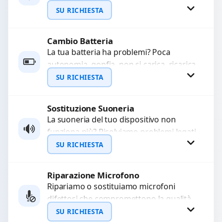
WhatsApp
sostituiamo connettori di ricarica guasti,
SU RICHIESTA
rotti, allentati, danneggiati,...
Cambio Batteria
Richiedi Preventivo
La tua batteria ha problemi? Poca
autonomia, gonfia, non si carica, ricarica
WhatsApp
lenta o cicli di ricarica esauriti?
SU RICHIESTA
Sostituiamo la...
Sostituzione Suoneria
Richiedi Preventivo
La suoneria del tuo dispositivo non
funziona più? Risolviamo problemi legati
WhatsApp
a moduli audio difettosi con interventi
SU RICHIESTA
precisi e componenti...
Riparazione Microfono
Richiedi Preventivo
Ripariamo o sostituiamo microfoni
difettosi che compromettono la qualità
WhatsApp
audio delle registrazioni o delle
SU RICHIESTA