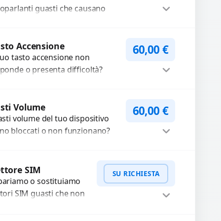
toparlanti guasti che causano
dio distorto, basso o assente.
ilizziamo ricambi di alta qualità
Procedi
rantiti per 3...
sto Accensione
60,00
€
 tuo tasto accensione non
sponde o presenta difficoltà?
friamo un servizio
ofessionale di riparazione o
Procedi
stituzione utilizzando
sti Volume
60,00
€
tasti volume del tuo dispositivo
mponenti di...
no bloccati o non funzionano?
friamo un servizio di
parazione o sostituzione con
Procedi
cambi...
ttore SIM
SU RICHIESTA
pariamo o sostituiamo
ttori SIM guasti che non
levano la scheda o
terrompono il segnale.