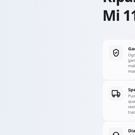
Mi 1
Ga
Ogn
gara
mal
mass
Spe
Puoi
qual
rest
trac
Di