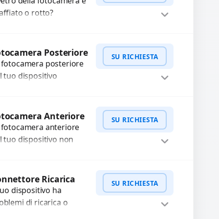
 vetro della fotocamera è
affiato o rotto?
friamo la sostituzione
n ricambi di alta qualità
WhatsApp
iedi Preventivo
rantiti per 3 mesi....
tocamera Posteriore
SU RICHIESTA
 fotocamera posteriore
l tuo dispositivo
esenta problemi?
terveniamo per risolvere
WhatsApp
iedi Preventivo
asti come immagini
otocamera Anteriore
SU RICHIESTA
ocate, messa a fuoco
 fotocamera anteriore
n funzionante,...
l tuo dispositivo non
nziona? Ripariamo o
stituiamo fotocamere
WhatsApp
iedi Preventivo
aste con problemi
nnettore Ricarica
SU RICHIESTA
me immagini sfocate,
 tuo dispositivo ha
ssa a...
oblemi di ricarica o
asferimento dati?