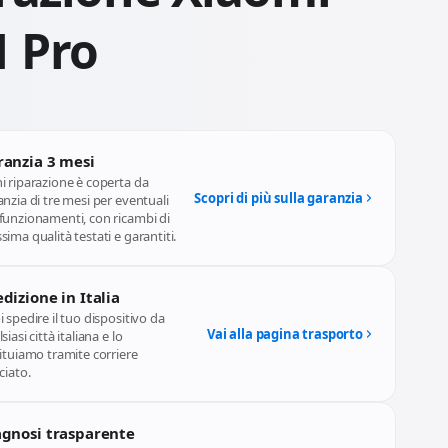
1 Pro
ranzia 3 mesi
i riparazione è coperta da
Scopri di più sulla garanzia
nzia di tre mesi per eventuali
funzionamenti, con ricambi di
ima qualità testati e garantiti.
dizione in Italia
 spedire il tuo dispositivo da
Vai alla pagina trasporto
siasi città italiana e lo
ituiamo tramite corriere
ciato.
agnosi trasparente