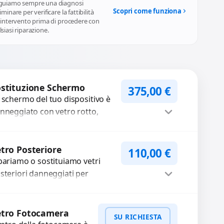
guiamo sempre una diagnosi
Scopri come funziona
iminare per verificare la fattibilità
l'intervento prima di procedere con
siasi riparazione.
stituzione Schermo
375,00
€
 schermo del tuo dispositivo è
nneggiato con vetro rotto,
lle, macchie, schermo nero o
xel morti? Sostituiamo schermi
Procedi
mpleti...
tro Posteriore
110,00
€
pariamo o sostituiamo vetri
steriori danneggiati per
oteggere il tuo dispositivo e
pristinare l’estetica originale.
Procedi
ilizziamo ricambi di alta
etro Fotocamera
SU RICHIESTA
lità...