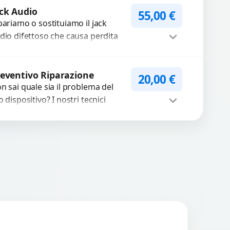
WhatsApp
iedi Preventivo
ilizziamo ricambi testati
ck Audio
55,00
€
arantiti...
pariamo o sostituiamo il jack
dio difettoso che causa perdita
 qualità sonora o impossibilità di
llegare cuffie e accessori....
Procedi
eventivo Riparazione
20,00
€
n sai quale sia il problema del
o dispositivo? I nostri tecnici
eguono un check-up completo
n strumenti avanzati per...
Procedi