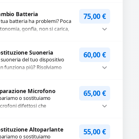
pariamo o sostituiamo
WhatsApp
iedi Preventivo
nnettori di ricarica
mbio Batteria
75,00
€
sti, rotti, allentati,
 tua batteria ha problemi? Poca
nneggiati,...
tonomia, gonfia, non si carica,
carica lenta o cicli di ricarica
auriti? Sostituiamo la...
Procedi
stituzione Suoneria
60,00
€
 suoneria del tuo dispositivo
n funziona più? Risolviamo
oblemi legati a moduli audio
fettosi con interventi precisi e
Procedi
mponenti...
parazione Microfono
65,00
€
pariamo o sostituiamo
crofoni difettosi che
mpromettono la qualità audio
lle registrazioni o delle
Procedi
iamate. Diagnosi accurata e
stituzione Altoparlante
55,00
€
pariamo o sostituiamo
cambi di...