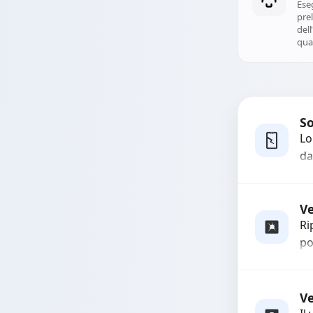
Ese
prel
del
qual
So
Lo
da
bo
pi
co
Ve
Ri
po
pr
ri
Ut
V
qua