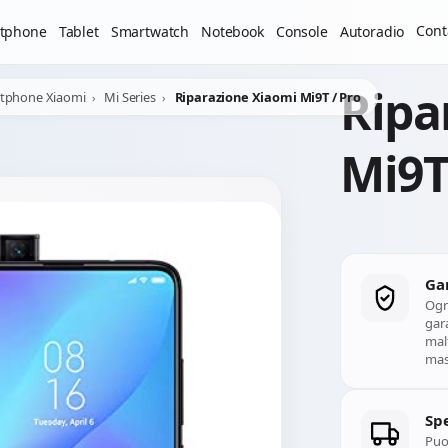
Il laboratorio resterà chiuso per ferie dal 29/06/2026 al 05
Cont
tphone
Tablet
Smartwatch
Notebook
Console
Autoradio
Ripa
rtphone Xiaomi
Mi Series
Riparazione Xiaomi Mi9T / Pro
Mi9T
Ga
Ogn
gara
mal
mass
Spe
Puoi