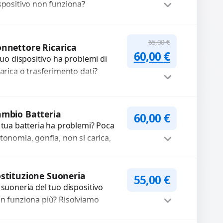
spositivo non funziona?
pariamo o sostituiamo
tocamere guaste con problemi
Procedi
me immagini sfocate, messa a...
65,00
€
nnettore Ricarica
Il prezzo original
Il prezzo a
60,00
€
 tuo dispositivo ha problemi di
carica o trasferimento dati?
pariamo o sostituiamo
nnettori di ricarica guasti, rotti,
lentati, danneggiati,...
Procedi
mbio Batteria
60,00
€
 tua batteria ha problemi? Poca
tonomia, gonfia, non si carica,
carica lenta o cicli di ricarica
auriti? Sostituiamo la...
Procedi
stituzione Suoneria
55,00
€
 suoneria del tuo dispositivo
n funziona più? Risolviamo
oblemi legati a moduli audio