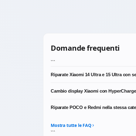
Domande frequenti
```
Riparate Xiaomi 14 Ultra e 15 Ultra con s
Sì, lavoriamo regolarmente sui top di gamm
Cambio display Xiaomi con HyperCharge: 
complessi: in caso di danno a una delle fo
Sì. I display di massima qualità che utiliz
Riparate POCO e Redmi nella stessa cat
No, abbiamo categorie dedicate. POCO e Re
sito.
Mostra tutte le FAQ
```