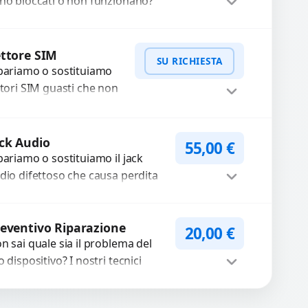
no bloccati o non funzionano?
friamo un servizio di
parazione o sostituzione con
Procedi
cambi...
ttore SIM
SU RICHIESTA
pariamo o sostituiamo
ttori SIM guasti che non
levano la scheda o
terrompono il segnale.
WhatsApp
iedi Preventivo
ilizziamo ricambi testati
ck Audio
55,00
€
arantiti...
pariamo o sostituiamo il jack
dio difettoso che causa perdita
 qualità sonora o impossibilità di
llegare cuffie e accessori....
Procedi
eventivo Riparazione
20,00
€
n sai quale sia il problema del
o dispositivo? I nostri tecnici
eguono un check-up completo
n strumenti avanzati per...
Procedi