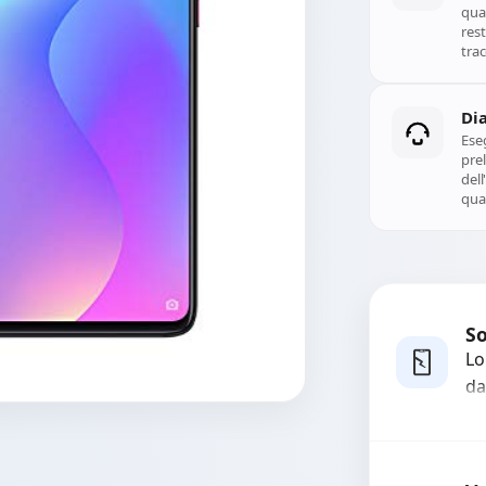
qual
rest
trac
Di
Ese
prel
del
qual
So
Lo
da
bo
pi
co