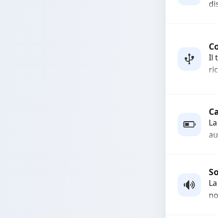
di
Ri
fo
co
Co
Il
ri
Ri
co
al
Ca
La
au
ri
es
So
La
no
pr