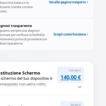
Vai alla pagina trasporto
siasi città italiana e lo
ituiamo tramite corriere
ciato.
agnosi trasparente
guiamo sempre una diagnosi
Scopri come funziona
iminare per verificare la fattibilità
l'intervento prima di procedere con
siasi riparazione.
195,00
€
stituzione Schermo
Il prezzo originale
Il prezzo a
140,00
€
 schermo del tuo dispositivo è
nneggiato con vetro rotto,
lle, macchie, schermo nero o
xel morti? Sostituiamo schermi
mpleti...
Procedi
80,00
€