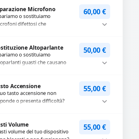
fettosi con interventi precisi e
Procedi
mponenti...
parazione Microfono
60,00
€
pariamo o sostituiamo
crofoni difettosi che
mpromettono la qualità audio
lle registrazioni o delle
Procedi
iamate. Diagnosi accurata e
stituzione Altoparlante
50,00
€
pariamo o sostituiamo
cambi di...
toparlanti guasti che causano
dio distorto, basso o assente.
ilizziamo ricambi di alta qualità
Procedi
rantiti per 3...
sto Accensione
55,00
€
 tuo tasto accensione non
sponde o presenta difficoltà?
friamo un servizio
ofessionale di riparazione o
Procedi
stituzione utilizzando
sti Volume
55,00
€
tasti volume del tuo dispositivo
mponenti di...