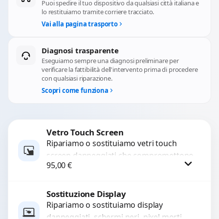
Puoi spedire il tuo dispositivo da qualsiasi città italiana e
lo restituiamo tramite corriere tracciato.
Vai alla pagina trasporto
Diagnosi trasparente
Eseguiamo sempre una diagnosi preliminare per
verificare la fattibilità dell'intervento prima di procedere
con qualsiasi riparazione.
Scopri come funziona
Vetro Touch Screen
Ripariamo o sostituiamo vetri touch
screen danneggiati che compromettono
95,00
€
l’uso del dispositivo. Utilizziamo ricambi
di alta qualità garantiti per 3...
Sostituzione Display
Procedi
Ripariamo o sostituiamo display
danneggiati, schermi neri, pixel morti,