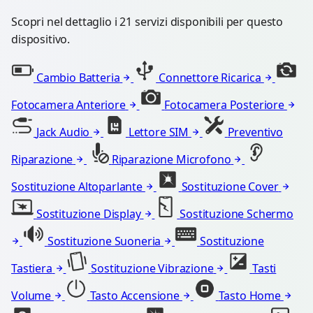
Scopri nel dettaglio i 21 servizi disponibili per questo
dispositivo.
Cambio Batteria
Connettore Ricarica
Fotocamera Anteriore
Fotocamera Posteriore
Jack Audio
Lettore SIM
Preventivo
Riparazione
Riparazione Microfono
Sostituzione Altoparlante
Sostituzione Cover
Sostituzione Display
Sostituzione Schermo
Sostituzione Suoneria
Sostituzione
Tastiera
Sostituzione Vibrazione
Tasti
Volume
Tasto Accensione
Tasto Home