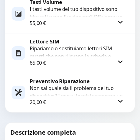
Tasti Volume
Procedi
I tasti volume del tuo dispositivo sono
bloccati o non funzionano? Offriamo un
55,00
€
servizio di riparazione o sostituzione
con ricambi...
Lettore SIM
Procedi
Ripariamo o sostituiamo lettori SIM
guasti che non rilevano la scheda o
65,00
€
interrompono il segnale. Utilizziamo
ricambi testati e garantiti...
Preventivo Riparazione
Procedi
Non sai quale sia il problema del tuo
dispositivo? I nostri tecnici eseguono un
20,00
€
check-up completo con strumenti
avanzati per...
Procedi
Descrizione completa