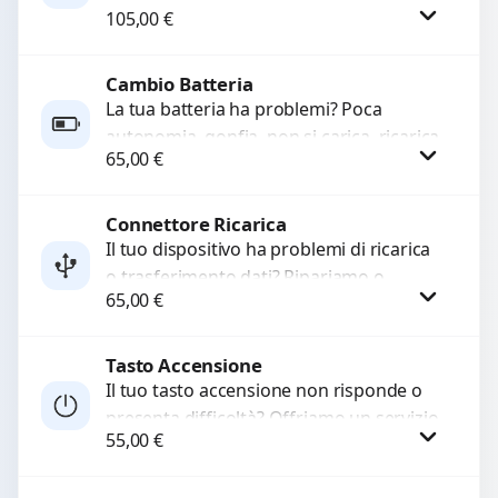
105,00
€
righe sullo schermo, vetro incrinato,
LCD rotto, aloni o colori sbiaditi,...
Cambio Batteria
Procedi
La tua batteria ha problemi? Poca
autonomia, gonfia, non si carica, ricarica
65,00
€
lenta o cicli di ricarica esauriti?
Sostituiamo la...
Connettore Ricarica
Procedi
Il tuo dispositivo ha problemi di ricarica
o trasferimento dati? Ripariamo o
65,00
€
sostituiamo connettori di ricarica guasti,
rotti, allentati, danneggiati,...
Tasto Accensione
Procedi
Il tuo tasto accensione non risponde o
presenta difficoltà? Offriamo un servizio
55,00
€
professionale di riparazione o
sostituzione utilizzando componenti di...