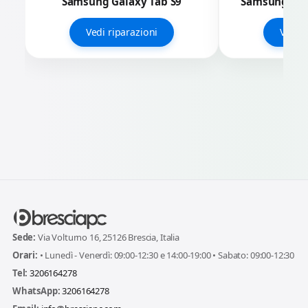
Samsung Galaxy Tab S9
Samsung Gala
Vedi riparazioni
Vedi r
Sede:
Via Volturno 16, 25126 Brescia, Italia
Orari:
• Lunedì - Venerdì: 09:00-12:30 e 14:00-19:00 • Sabato: 09:00-12:30
Tel:
3206164278
WhatsApp:
3206164278