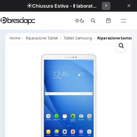
×
☀️
Chiusura Estiva - Il laboratorio resterà chiuso per ferie dal 29/06/2026 al 05/07/2026 compresi.
Home
Riparazione Tablet
Tablet Samsung
Riparazione Samsung 