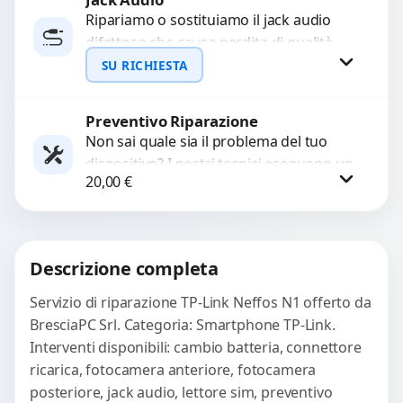
Ripariamo o sostituiamo il jack audio
difettoso che causa perdita di qualità
WhatsApp
sonora o impossibilità di collegare cuffie
SU RICHIESTA
e accessori....
Preventivo Riparazione
Richiedi Preventivo
Non sai quale sia il problema del tuo
dispositivo? I nostri tecnici eseguono un
WhatsApp
20,00
€
check-up completo con strumenti
avanzati per...
Procedi
Descrizione completa
Servizio di riparazione TP-Link Neffos N1 offerto da
BresciaPC Srl. Categoria: Smartphone TP-Link.
Interventi disponibili: cambio batteria, connettore
ricarica, fotocamera anteriore, fotocamera
posteriore, jack audio, lettore sim, preventivo