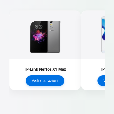
TP-Link Neffos X1 Max
TP-Link
Vedi riparazioni
Vedi r