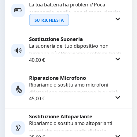
La tua batteria ha problemi? Poca
autonomia, gonfia, non si carica, ricarica
lenta o cicli di ricarica esauriti?
SU RICHIESTA
Sostituiamo la...
Sostituzione Suoneria
Richiedi Preventivo
La suoneria del tuo dispositivo non
funziona più? Risolviamo problemi legati
WhatsApp
40,00
€
a moduli audio difettosi con interventi
precisi e componenti...
Riparazione Microfono
Procedi
Ripariamo o sostituiamo microfoni
difettosi che compromettono la qualità
45,00
€
audio delle registrazioni o delle
chiamate. Diagnosi accurata e ricambi
di...
Sostituzione Altoparlante
Procedi
Ripariamo o sostituiamo altoparlanti
guasti che causano audio distorto,