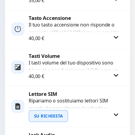
35,00
€
basso o assente. Utilizziamo ricambi di
alta qualità garantiti per 3...
Tasto Accensione
Procedi
Il tuo tasto accensione non risponde o
presenta difficoltà? Offriamo un servizio
40,00
€
professionale di riparazione o
sostituzione utilizzando componenti di...
Tasti Volume
Procedi
I tasti volume del tuo dispositivo sono
bloccati o non funzionano? Offriamo un
40,00
€
servizio di riparazione o sostituzione
con ricambi...
Lettore SIM
Procedi
Ripariamo o sostituiamo lettori SIM
guasti che non rilevano la scheda o
interrompono il segnale. Utilizziamo
SU RICHIESTA
ricambi testati e garantiti...
Jack Audio
Richiedi Preventivo