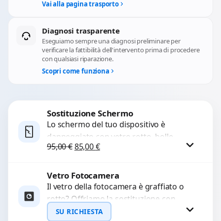
Vai alla pagina trasporto
Diagnosi trasparente
Eseguiamo sempre una diagnosi preliminare per
verificare la fattibilità dell'intervento prima di procedere
con qualsiasi riparazione.
Scopri come funziona
Sostituzione Schermo
Lo schermo del tuo dispositivo è
danneggiato con vetro rotto, bolle,
Il prezzo originale era: 95,00 €.
Il prezzo attuale è: 85,00 €.
95,00
€
85,00
€
macchie, schermo nero o pixel morti?
Sostituiamo schermi completi...
Vetro Fotocamera
Procedi
Il vetro della fotocamera è graffiato o
rotto? Offriamo la sostituzione con
ricambi di alta qualità garantiti per 3
SU RICHIESTA