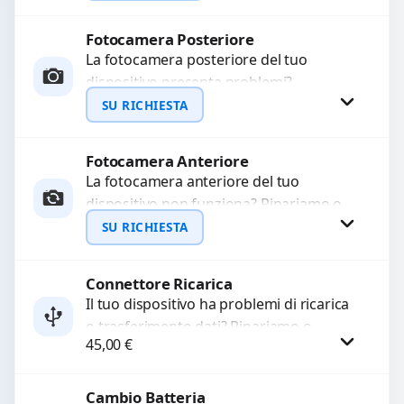
mesi....
Fotocamera Posteriore
Richiedi Preventivo
La fotocamera posteriore del tuo
dispositivo presenta problemi?
WhatsApp
Interveniamo per risolvere guasti come
SU RICHIESTA
immagini sfocate, messa a fuoco non
funzionante,...
Fotocamera Anteriore
Richiedi Preventivo
La fotocamera anteriore del tuo
dispositivo non funziona? Ripariamo o
WhatsApp
sostituiamo fotocamere guaste con
SU RICHIESTA
problemi come immagini sfocate, messa
a...
Connettore Ricarica
Richiedi Preventivo
Il tuo dispositivo ha problemi di ricarica
o trasferimento dati? Ripariamo o
WhatsApp
45,00
€
sostituiamo connettori di ricarica guasti,
rotti, allentati, danneggiati,...
Cambio Batteria
Procedi