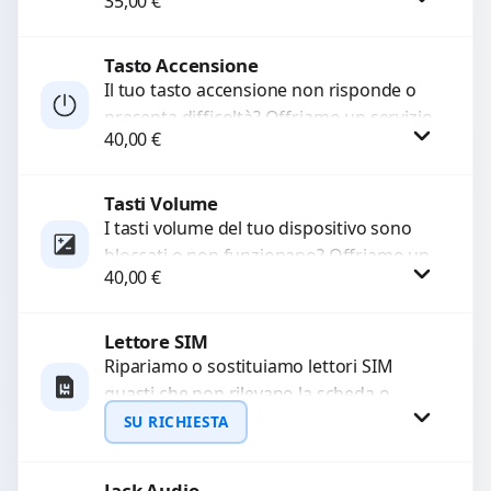
35,00
€
basso o assente. Utilizziamo ricambi di
alta qualità garantiti per 3...
Tasto Accensione
Procedi
Il tuo tasto accensione non risponde o
presenta difficoltà? Offriamo un servizio
40,00
€
professionale di riparazione o
sostituzione utilizzando componenti di...
Tasti Volume
Procedi
I tasti volume del tuo dispositivo sono
bloccati o non funzionano? Offriamo un
40,00
€
servizio di riparazione o sostituzione
con ricambi...
Lettore SIM
Procedi
Ripariamo o sostituiamo lettori SIM
guasti che non rilevano la scheda o
interrompono il segnale. Utilizziamo
SU RICHIESTA
ricambi testati e garantiti...
Jack Audio
Richiedi Preventivo