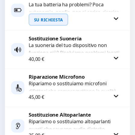
La tua batteria ha problemi? Poca
autonomia, gonfia, non si carica, ricarica
lenta o cicli di ricarica esauriti?
SU RICHIESTA
Sostituiamo la...
Sostituzione Suoneria
Richiedi Preventivo
La suoneria del tuo dispositivo non
funziona più? Risolviamo problemi legati
WhatsApp
40,00
€
a moduli audio difettosi con interventi
precisi e componenti...
Riparazione Microfono
Procedi
Ripariamo o sostituiamo microfoni
difettosi che compromettono la qualità
45,00
€
audio delle registrazioni o delle
chiamate. Diagnosi accurata e ricambi
di...
Sostituzione Altoparlante
Procedi
Ripariamo o sostituiamo altoparlanti
guasti che causano audio distorto,