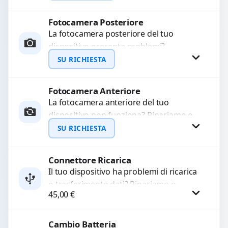
mesi....
Fotocamera Posteriore
Richiedi Preventivo
La fotocamera posteriore del tuo
dispositivo presenta problemi?
WhatsApp
Interveniamo per risolvere guasti come
SU RICHIESTA
immagini sfocate, messa a fuoco non
funzionante,...
Fotocamera Anteriore
Richiedi Preventivo
La fotocamera anteriore del tuo
dispositivo non funziona? Ripariamo o
WhatsApp
sostituiamo fotocamere guaste con
SU RICHIESTA
problemi come immagini sfocate, messa
a...
Connettore Ricarica
Richiedi Preventivo
Il tuo dispositivo ha problemi di ricarica
o trasferimento dati? Ripariamo o
WhatsApp
45,00
€
sostituiamo connettori di ricarica guasti,
rotti, allentati, danneggiati,...
Cambio Batteria
Procedi