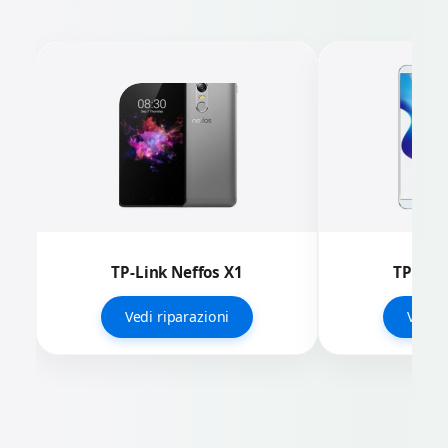
TP-Link Neffos X1
TP-Link
Vedi riparazioni
Vedi r