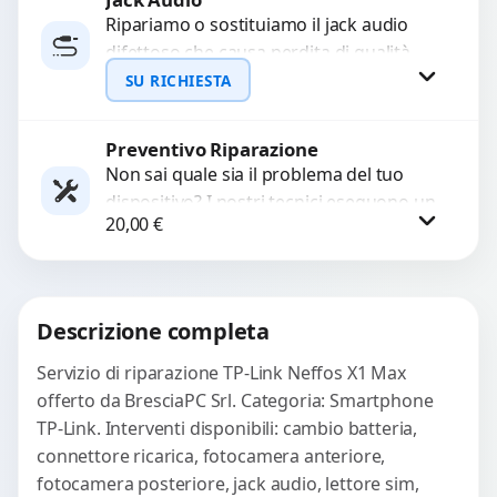
Ripariamo o sostituiamo il jack audio
difettoso che causa perdita di qualità
WhatsApp
sonora o impossibilità di collegare cuffie
SU RICHIESTA
e accessori....
Preventivo Riparazione
Richiedi Preventivo
Non sai quale sia il problema del tuo
dispositivo? I nostri tecnici eseguono un
WhatsApp
20,00
€
check-up completo con strumenti
avanzati per...
Procedi
Descrizione completa
Servizio di riparazione TP-Link Neffos X1 Max
offerto da BresciaPC Srl. Categoria: Smartphone
TP-Link. Interventi disponibili: cambio batteria,
connettore ricarica, fotocamera anteriore,
fotocamera posteriore, jack audio, lettore sim,