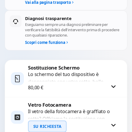
Vai alla pagina trasporto
Diagnosi trasparente
Eseguiamo sempre una diagnosi preliminare per
verificare la fattibilità dell'intervento prima di procedere
con qualsiasi riparazione.
Scopri come funziona
Sostituzione Schermo
Lo schermo del tuo dispositivo è
danneggiato con vetro rotto, bolle,
80,00
€
macchie, schermo nero o pixel morti?
Sostituiamo schermi completi...
Vetro Fotocamera
Procedi
Il vetro della fotocamera è graffiato o
rotto? Offriamo la sostituzione con
ricambi di alta qualità garantiti per 3
SU RICHIESTA