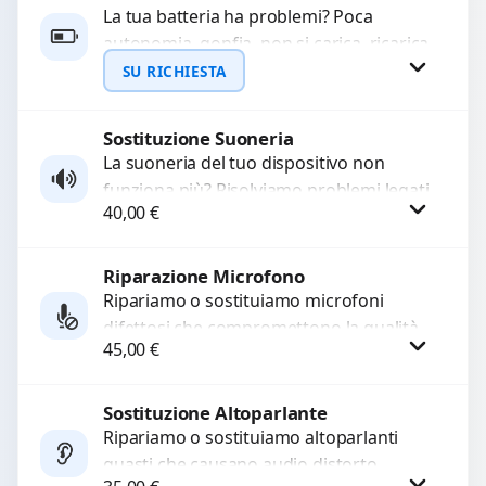
La tua batteria ha problemi? Poca
autonomia, gonfia, non si carica, ricarica
lenta o cicli di ricarica esauriti?
SU RICHIESTA
Sostituiamo la...
Sostituzione Suoneria
Richiedi Preventivo
La suoneria del tuo dispositivo non
funziona più? Risolviamo problemi legati
WhatsApp
40,00
€
a moduli audio difettosi con interventi
precisi e componenti...
Riparazione Microfono
Procedi
Ripariamo o sostituiamo microfoni
difettosi che compromettono la qualità
45,00
€
audio delle registrazioni o delle
chiamate. Diagnosi accurata e ricambi
di...
Sostituzione Altoparlante
Procedi
Ripariamo o sostituiamo altoparlanti
guasti che causano audio distorto,