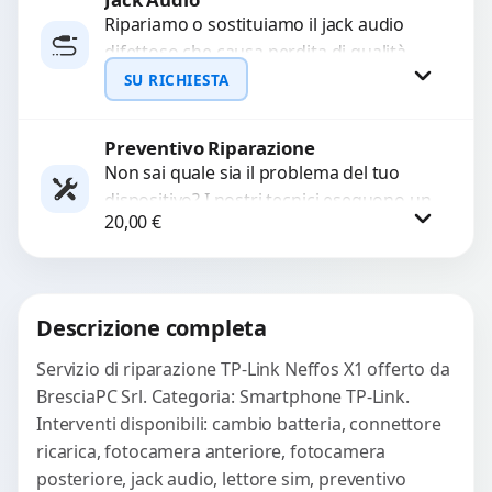
Ripariamo o sostituiamo il jack audio
difettoso che causa perdita di qualità
WhatsApp
sonora o impossibilità di collegare cuffie
SU RICHIESTA
e accessori....
Preventivo Riparazione
Richiedi Preventivo
Non sai quale sia il problema del tuo
dispositivo? I nostri tecnici eseguono un
WhatsApp
20,00
€
check-up completo con strumenti
avanzati per...
Procedi
Descrizione completa
Servizio di riparazione TP-Link Neffos X1 offerto da
BresciaPC Srl. Categoria: Smartphone TP-Link.
Interventi disponibili: cambio batteria, connettore
ricarica, fotocamera anteriore, fotocamera
posteriore, jack audio, lettore sim, preventivo