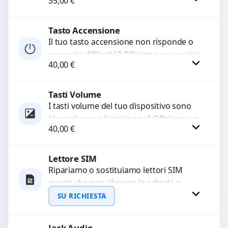
35,00
€
basso o assente. Utilizziamo ricambi di
alta qualità garantiti per 3...
Tasto Accensione
Procedi
Il tuo tasto accensione non risponde o
presenta difficoltà? Offriamo un servizio
40,00
€
professionale di riparazione o
sostituzione utilizzando componenti di...
Tasti Volume
Procedi
I tasti volume del tuo dispositivo sono
bloccati o non funzionano? Offriamo un
40,00
€
servizio di riparazione o sostituzione
con ricambi...
Lettore SIM
Procedi
Ripariamo o sostituiamo lettori SIM
guasti che non rilevano la scheda o
interrompono il segnale. Utilizziamo
SU RICHIESTA
ricambi testati e garantiti...
Jack Audio
Richiedi Preventivo