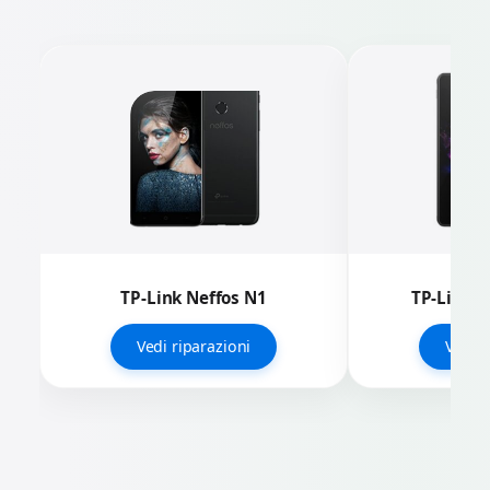
TP-Link Neffos N1
TP-Link N
Vedi riparazioni
Vedi r