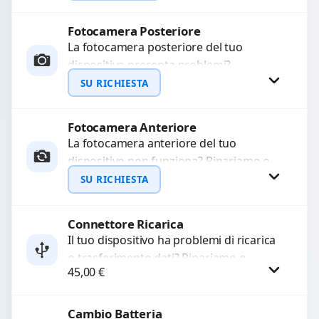
mesi....
Fotocamera Posteriore
Richiedi Preventivo
La fotocamera posteriore del tuo
dispositivo presenta problemi?
WhatsApp
Interveniamo per risolvere guasti come
SU RICHIESTA
immagini sfocate, messa a fuoco non
funzionante,...
Fotocamera Anteriore
Richiedi Preventivo
La fotocamera anteriore del tuo
dispositivo non funziona? Ripariamo o
WhatsApp
sostituiamo fotocamere guaste con
SU RICHIESTA
problemi come immagini sfocate, messa
a...
Connettore Ricarica
Richiedi Preventivo
Il tuo dispositivo ha problemi di ricarica
o trasferimento dati? Ripariamo o
WhatsApp
45,00
€
sostituiamo connettori di ricarica guasti,
rotti, allentati, danneggiati,...
Cambio Batteria
Procedi