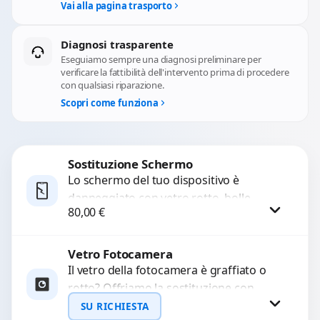
Vai alla pagina trasporto
Diagnosi trasparente
Eseguiamo sempre una diagnosi preliminare per
verificare la fattibilità dell'intervento prima di procedere
con qualsiasi riparazione.
Scopri come funziona
Sostituzione Schermo
Lo schermo del tuo dispositivo è
danneggiato con vetro rotto, bolle,
80,00
€
macchie, schermo nero o pixel morti?
Sostituiamo schermi completi...
Vetro Fotocamera
Procedi
Il vetro della fotocamera è graffiato o
rotto? Offriamo la sostituzione con
ricambi di alta qualità garantiti per 3
SU RICHIESTA