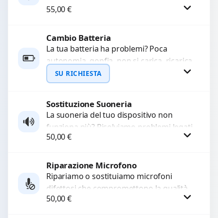
WhatsApp
55,00
€
sostituiamo connettori di ricarica guasti,
rotti, allentati, danneggiati,...
Cambio Batteria
Procedi
La tua batteria ha problemi? Poca
autonomia, gonfia, non si carica, ricarica
lenta o cicli di ricarica esauriti?
SU RICHIESTA
Sostituiamo la...
Sostituzione Suoneria
Richiedi Preventivo
La suoneria del tuo dispositivo non
funziona più? Risolviamo problemi legati
WhatsApp
50,00
€
a moduli audio difettosi con interventi
precisi e componenti...
Riparazione Microfono
Procedi
Ripariamo o sostituiamo microfoni
difettosi che compromettono la qualità
50,00
€
audio delle registrazioni o delle
chiamate. Diagnosi accurata e ricambi