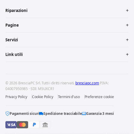
Riparazioni
Pagine
Servizi
Link utili
© 2026 BresciaPC Srl. Tutti i diritti riservati.
bresciapc.com
P.IVA:
04007950985 · SDI: M5UXCR1
Privacy Policy
Cookie Policy
Termini d'uso
Preferenze cookie
Pagamenti sicuri
Spedizione tracciabile
Garanzia 3 mesi