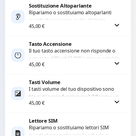
di...
Sostituzione Altoparlante
Procedi
Ripariamo o sostituiamo altoparlanti
guasti che causano audio distorto,
45,00
€
basso o assente. Utilizziamo ricambi di
alta qualità garantiti per 3...
Tasto Accensione
Procedi
Il tuo tasto accensione non risponde o
presenta difficoltà? Offriamo un servizio
45,00
€
professionale di riparazione o
sostituzione utilizzando componenti di...
Tasti Volume
Procedi
I tasti volume del tuo dispositivo sono
bloccati o non funzionano? Offriamo un
45,00
€
servizio di riparazione o sostituzione
con ricambi...
Lettore SIM
Procedi
Ripariamo o sostituiamo lettori SIM
guasti che non rilevano la scheda o