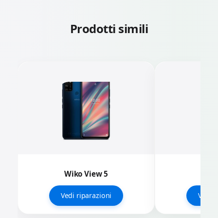
Prodotti simili
Wiko View 5
Wi
Vedi riparazioni
Vedi r