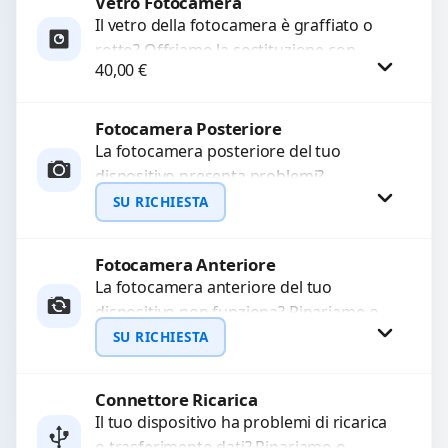
Vetro Fotocamera
Richiedi Preventivo
Il vetro della fotocamera è graffiato o
rotto? Offriamo la sostituzione con
WhatsApp
40,00
€
ricambi di alta qualità garantiti per 3
mesi....
Fotocamera Posteriore
Procedi
La fotocamera posteriore del tuo
dispositivo presenta problemi?
Interveniamo per risolvere guasti come
SU RICHIESTA
immagini sfocate, messa a fuoco non
funzionante,...
Fotocamera Anteriore
Richiedi Preventivo
La fotocamera anteriore del tuo
dispositivo non funziona? Ripariamo o
WhatsApp
sostituiamo fotocamere guaste con
SU RICHIESTA
problemi come immagini sfocate, messa
a...
Connettore Ricarica
Richiedi Preventivo
Il tuo dispositivo ha problemi di ricarica
o trasferimento dati? Ripariamo o