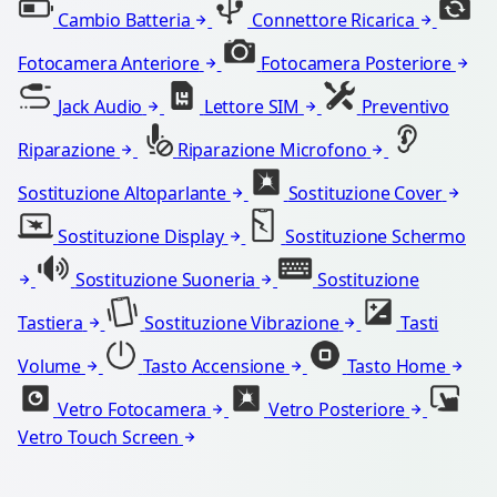
Cambio Batteria
Connettore Ricarica
Fotocamera Anteriore
Fotocamera Posteriore
Jack Audio
Lettore SIM
Preventivo
Riparazione
Riparazione Microfono
Sostituzione Altoparlante
Sostituzione Cover
Sostituzione Display
Sostituzione Schermo
Sostituzione Suoneria
Sostituzione
Tastiera
Sostituzione Vibrazione
Tasti
Volume
Tasto Accensione
Tasto Home
Vetro Fotocamera
Vetro Posteriore
Vetro Touch Screen