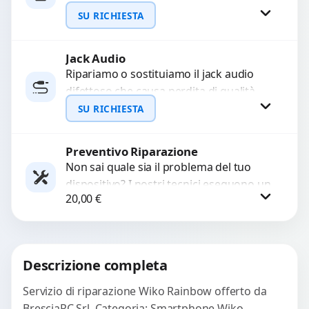
interrompono il segnale. Utilizziamo
SU RICHIESTA
ricambi testati e garantiti...
Jack Audio
Richiedi Preventivo
Ripariamo o sostituiamo il jack audio
difettoso che causa perdita di qualità
WhatsApp
sonora o impossibilità di collegare cuffie
SU RICHIESTA
e accessori....
Preventivo Riparazione
Richiedi Preventivo
Non sai quale sia il problema del tuo
dispositivo? I nostri tecnici eseguono un
WhatsApp
20,00
€
check-up completo con strumenti
avanzati per...
Procedi
Descrizione completa
Servizio di riparazione Wiko Rainbow offerto da
BresciaPC Srl. Categoria: Smartphone Wiko.