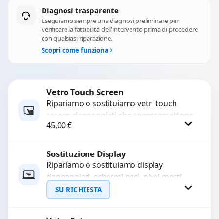
Diagnosi trasparente
Eseguiamo sempre una diagnosi preliminare per
verificare la fattibilità dell'intervento prima di procedere
con qualsiasi riparazione.
Scopri come funziona
Vetro Touch Screen
Ripariamo o sostituiamo vetri touch
screen danneggiati che compromettono
45,00
€
l’uso del dispositivo. Utilizziamo ricambi
di alta qualità garantiti per 3...
Sostituzione Display
Procedi
Ripariamo o sostituiamo display
danneggiati, schermi neri, pixel morti,
righe sullo schermo, vetro incrinato,
SU RICHIESTA
LCD rotto, aloni o colori sbiaditi,...