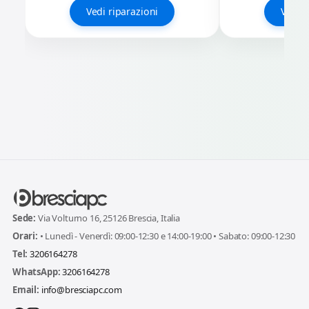
Vedi riparazioni
Vedi r
Sede:
Via Volturno 16, 25126 Brescia, Italia
Orari:
• Lunedì - Venerdì: 09:00-12:30 e 14:00-19:00 • Sabato: 09:00-12:30
Tel:
3206164278
WhatsApp:
3206164278
Email:
info@bresciapc.com