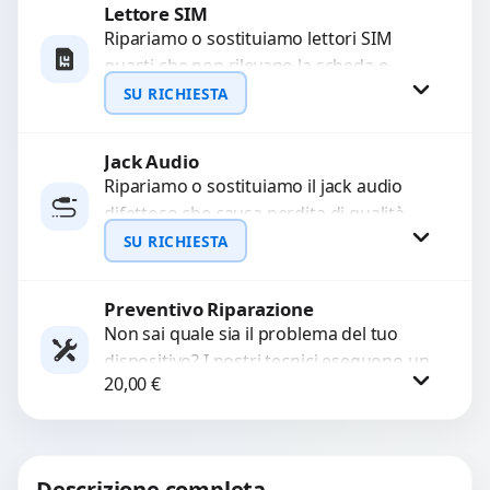
Lettore SIM
Richiedi Preventivo
Ripariamo o sostituiamo lettori SIM
guasti che non rilevano la scheda o
WhatsApp
interrompono il segnale. Utilizziamo
SU RICHIESTA
ricambi testati e garantiti...
Jack Audio
Richiedi Preventivo
Ripariamo o sostituiamo il jack audio
difettoso che causa perdita di qualità
WhatsApp
sonora o impossibilità di collegare cuffie
SU RICHIESTA
e accessori....
Preventivo Riparazione
Richiedi Preventivo
Non sai quale sia il problema del tuo
dispositivo? I nostri tecnici eseguono un
WhatsApp
20,00
€
check-up completo con strumenti
avanzati per...
Procedi
Descrizione completa