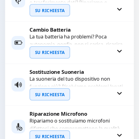
o trasferimento dati? Ripariamo o
WhatsApp
sostituiamo connettori di ricarica guasti,
SU RICHIESTA
rotti, allentati, danneggiati,...
Cambio Batteria
Richiedi Preventivo
La tua batteria ha problemi? Poca
autonomia, gonfia, non si carica, ricarica
WhatsApp
lenta o cicli di ricarica esauriti?
SU RICHIESTA
Sostituiamo la...
Sostituzione Suoneria
Richiedi Preventivo
La suoneria del tuo dispositivo non
funziona più? Risolviamo problemi legati
WhatsApp
a moduli audio difettosi con interventi
SU RICHIESTA
precisi e componenti...
Riparazione Microfono
Richiedi Preventivo
Ripariamo o sostituiamo microfoni
difettosi che compromettono la qualità
WhatsApp
audio delle registrazioni o delle
SU RICHIESTA