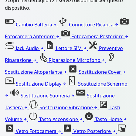
Scopri nel dettaglio i 21 servizi disponibili per questo
dispositivo.
Cambio Batteria
Connettore Ricarica
Fotocamera Anteriore
Fotocamera Posteriore
Jack Audio
Lettore SIM
Preventivo
Riparazione
Riparazione Microfono
Sostituzione Altoparlante
Sostituzione Cover
Sostituzione Display
Sostituzione Schermo
Sostituzione Suoneria
Sostituzione
Tastiera
Sostituzione Vibrazione
Tasti
Volume
Tasto Accensione
Tasto Home
Vetro Fotocamera
Vetro Posteriore