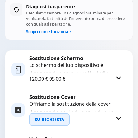
Diagnosi trasparente
Eseguiamo sempre una diagnosi preliminare per
verificare la fattibilità dell'intervento prima di procedere
con qualsiasi riparazione.
Scopri come funziona
Sostituzione Schermo
Lo schermo del tuo dispositivo è
danneggiato con vetro rotto, bolle,
Il prezzo originale era: 120,00 €.
Il prezzo attuale è: 95,00 €.
120,00
€
95,00
€
macchie, schermo nero o pixel morti?
Sostituiamo schermi completi...
Sostituzione Cover
Procedi
Offriamo la sostituzione della cover
danneggiata, graffiata o usurata con
ricambi di alta qualità e garantiti.
SU RICHIESTA
Ripristiniamo l’aspetto estetico e...