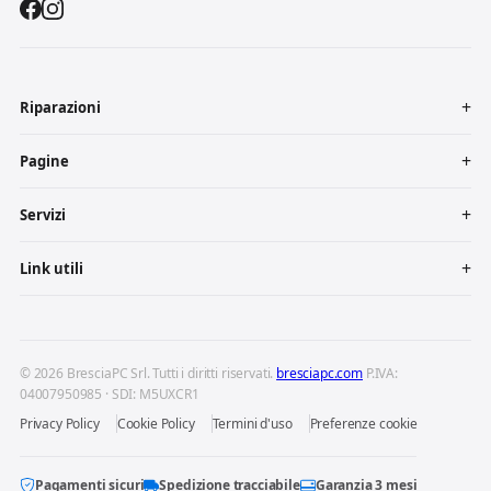
Riparazioni
Pagine
Servizi
Link utili
© 2026 BresciaPC Srl. Tutti i diritti riservati.
bresciapc.com
P.IVA:
04007950985 · SDI: M5UXCR1
Privacy Policy
Cookie Policy
Termini d'uso
Preferenze cookie
Pagamenti sicuri
Spedizione tracciabile
Garanzia 3 mesi