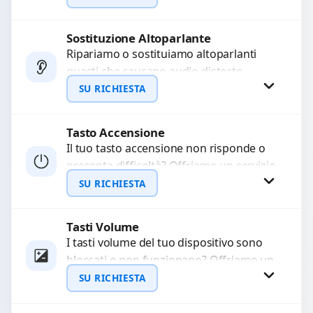
chiamate. Diagnosi accurata e ricambi
di...
Sostituzione Altoparlante
Richiedi Preventivo
Ripariamo o sostituiamo altoparlanti
guasti che causano audio distorto,
WhatsApp
basso o assente. Utilizziamo ricambi di
SU RICHIESTA
alta qualità garantiti per 3...
Tasto Accensione
Richiedi Preventivo
Il tuo tasto accensione non risponde o
presenta difficoltà? Offriamo un servizio
WhatsApp
professionale di riparazione o
SU RICHIESTA
sostituzione utilizzando componenti di...
Tasti Volume
Richiedi Preventivo
I tasti volume del tuo dispositivo sono
bloccati o non funzionano? Offriamo un
WhatsApp
servizio di riparazione o sostituzione
SU RICHIESTA
con ricambi...