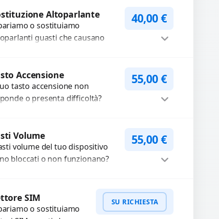
lle registrazioni o delle
Procedi
iamate. Diagnosi accurata e
stituzione Altoparlante
40,00
€
pariamo o sostituiamo
cambi di...
toparlanti guasti che causano
dio distorto, basso o assente.
ilizziamo ricambi di alta qualità
Procedi
rantiti per 3...
sto Accensione
55,00
€
 tuo tasto accensione non
sponde o presenta difficoltà?
friamo un servizio
ofessionale di riparazione o
Procedi
stituzione utilizzando
sti Volume
55,00
€
tasti volume del tuo dispositivo
mponenti di...
no bloccati o non funzionano?
friamo un servizio di
parazione o sostituzione con
Procedi
cambi...
ttore SIM
SU RICHIESTA
pariamo o sostituiamo