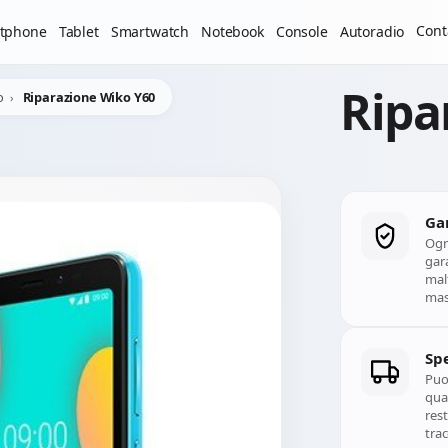
Il laboratorio resterà chiuso per ferie dal 29/06/2026 al 05
Cont
tphone
Tablet
Smartwatch
Notebook
Console
Autoradio
Ripa
o
Riparazione Wiko Y60
Ga
Ogn
gara
mal
mass
Spe
Puoi
qual
rest
trac