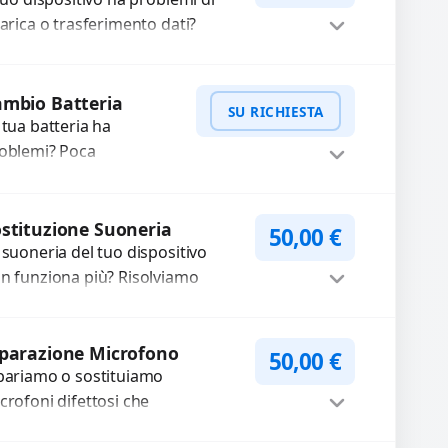
ssa a...
carica o trasferimento dati?
pariamo o sostituiamo
nnettori di ricarica guasti, rotti,
Procedi
lentati, danneggiati,...
mbio Batteria
SU RICHIESTA
 tua batteria ha
oblemi? Poca
tonomia, gonfia, non si
rica, ricarica lenta o cicli
WhatsApp
iedi Preventivo
 ricarica esauriti?
stituzione Suoneria
50,00
€
stituiamo la...
 suoneria del tuo dispositivo
n funziona più? Risolviamo
oblemi legati a moduli audio
fettosi con interventi precisi e
Procedi
mponenti...
parazione Microfono
50,00
€
pariamo o sostituiamo
crofoni difettosi che
mpromettono la qualità audio