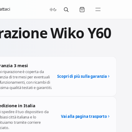
/07/2026 compresi.
attaci
razione Wiko Y60
ranzia 3 mesi
i riparazione è coperta da
Scopri di più sulla garanzia
nzia di tre mesi per eventuali
funzionamenti, con ricambi di
ima qualità testati e garantiti.
dizione in Italia
 spedire il tuo dispositivo da
Vai alla pagina trasporto
siasi città italiana e lo
ituiamo tramite corriere
ciato.