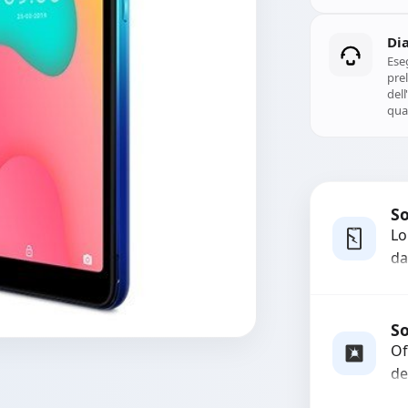
Di
Ese
prel
del
qual
So
Lo
da
bo
pi
co
So
Of
de
gr