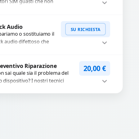
ttori SIM guasti che non
levano la scheda o
terrompono il segnale.
WhatsApp
iedi Preventivo
ilizziamo ricambi testati
ck Audio
SU RICHIESTA
arantiti...
pariamo o sostituiamo il
ck audio difettoso che
usa perdita di qualità
nora o impossibilità di
WhatsApp
iedi Preventivo
llegare cuffie e
eventivo Riparazione
20,00
€
cessori....
n sai quale sia il problema del
o dispositivo? I nostri tecnici
eguono un check-up completo
n strumenti avanzati per...
Procedi