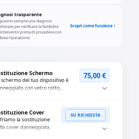
agnosi trasparente
guiamo sempre una diagnosi
Scopri come funziona
iminare per verificare la fattibilità
l'intervento prima di procedere con
siasi riparazione.
stituzione Schermo
75,00
€
 schermo del tuo dispositivo è
nneggiato con vetro rotto,
lle, macchie, schermo nero o
xel morti? Sostituiamo schermi
Procedi
mpleti...
stituzione Cover
SU RICHIESTA
friamo la sostituzione
lla cover danneggiata,
affiata o usurata con