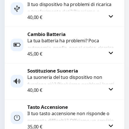
Il tuo dispositivo ha problemi di ricarica
o trasferimento dati? Ripariamo o
WhatsApp
40,00
€
sostituiamo connettori di ricarica guasti,
rotti, allentati, danneggiati,...
Cambio Batteria
Procedi
La tua batteria ha problemi? Poca
autonomia, gonfia, non si carica, ricarica
45,00
€
lenta o cicli di ricarica esauriti?
Sostituiamo la...
Sostituzione Suoneria
Procedi
La suoneria del tuo dispositivo non
funziona più? Risolviamo problemi legati
40,00
€
a moduli audio difettosi con interventi
precisi e componenti...
Tasto Accensione
Procedi
Il tuo tasto accensione non risponde o
presenta difficoltà? Offriamo un servizio
35,00
€
professionale di riparazione o