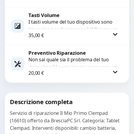
sostituzione utilizzando componenti di...
Tasti Volume
Procedi
I tasti volume del tuo dispositivo sono
bloccati o non funzionano? Offriamo un
35,00
€
servizio di riparazione o sostituzione
con ricambi...
Preventivo Riparazione
Procedi
Non sai quale sia il problema del tuo
dispositivo? I nostri tecnici eseguono un
20,00
€
check-up completo con strumenti
avanzati per...
Procedi
Descrizione completa
Servizio di riparazione Il Mio Primo Clempad
(16610) offerto da BresciaPC Srl. Categoria: Tablet
Clempad. Interventi disponibili: cambio batteria,