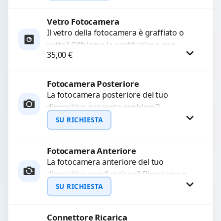
LCD rotto, aloni o colori sbiaditi,...
Vetro Fotocamera
Richiedi Preventivo
Il vetro della fotocamera è graffiato o
rotto? Offriamo la sostituzione con
WhatsApp
35,00
€
ricambi di alta qualità garantiti per 3
mesi....
Fotocamera Posteriore
Procedi
La fotocamera posteriore del tuo
dispositivo presenta problemi?
Interveniamo per risolvere guasti come
SU RICHIESTA
immagini sfocate, messa a fuoco non
funzionante,...
Fotocamera Anteriore
Richiedi Preventivo
La fotocamera anteriore del tuo
dispositivo non funziona? Ripariamo o
WhatsApp
sostituiamo fotocamere guaste con
SU RICHIESTA
problemi come immagini sfocate, messa
a...
Connettore Ricarica
Richiedi Preventivo