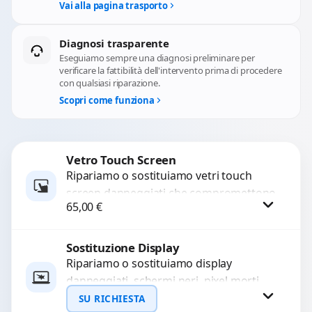
Vai alla pagina trasporto
Diagnosi trasparente
Eseguiamo sempre una diagnosi preliminare per
verificare la fattibilità dell'intervento prima di procedere
con qualsiasi riparazione.
Scopri come funziona
Vetro Touch Screen
Ripariamo o sostituiamo vetri touch
screen danneggiati che compromettono
65,00
€
l’uso del dispositivo. Utilizziamo ricambi
di alta qualità garantiti per 3...
Sostituzione Display
Procedi
Ripariamo o sostituiamo display
danneggiati, schermi neri, pixel morti,
righe sullo schermo, vetro incrinato,
SU RICHIESTA