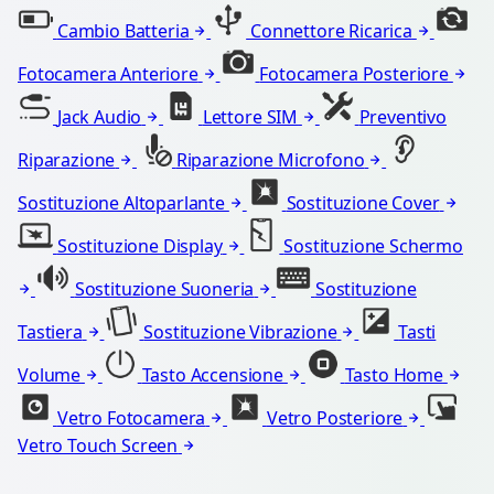
Cambio Batteria
Connettore Ricarica
Fotocamera Anteriore
Fotocamera Posteriore
Jack Audio
Lettore SIM
Preventivo
Riparazione
Riparazione Microfono
Sostituzione Altoparlante
Sostituzione Cover
Sostituzione Display
Sostituzione Schermo
Sostituzione Suoneria
Sostituzione
Tastiera
Sostituzione Vibrazione
Tasti
Volume
Tasto Accensione
Tasto Home
Vetro Fotocamera
Vetro Posteriore
Vetro Touch Screen