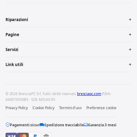
Riparazioni
Pagine
Servizi
Link utili
© 2026 BresciaPC Srl. Tutti i diritti riservati.
bresciapc.com
P.IVA:
04007950985 · SDI: M5UXCR1
Privacy Policy
Cookie Policy
Termini d'uso
Preferenze cookie
Pagamenti sicuri
Spedizione tracciabile
Garanzia 3 mesi