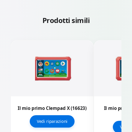
Prodotti simili
Il mio primo Clempad X (16623)
Il mio primo
(1
Vedi riparazioni
Vedi r