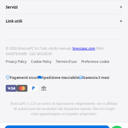
Servizi
Link utili
© 2026 BresciaPC Srl. Tutti i diritti riservati.
bresciapc.com
P.IVA:
04007950985 · SDI: M5UXCR1
Privacy Policy
Cookie Policy
Termini d'uso
Preferenze cookie
Pagamenti sicuri
Spedizione tracciabile
Garanzia 3 mesi
BresciaPC S.r.l. è un centro di riparazione indipendente: non è affiliata
né autorizzata dai produttori dei dispositivi riparati. Marchi e loghi
citati appartengono ai rispettivi proprietari.