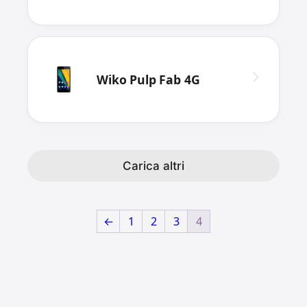
Wiko Pulp Fab 4G
Carica altri
←
1
2
3
4