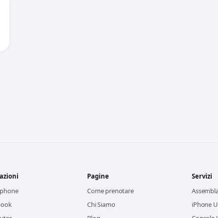
azioni
Pagine
Servizi
tphone
Come prenotare
Assembl
book
Chi Siamo
iPhone Us