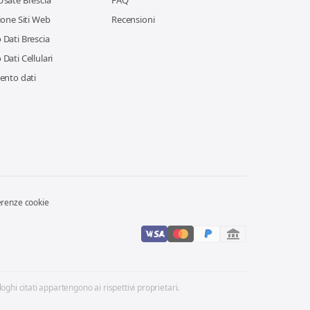
Usate Brescia
FAQ
ione Siti Web
Recensioni
Dati Brescia
Dati Cellulari
ento dati
erenze cookie
loghi citati appartengono ai rispettivi proprietari.