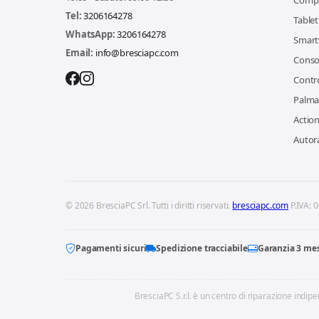
Comp
Tel:
3206164278
Tablet
WhatsApp:
3206164278
Smart
Email:
info@bresciapc.com
Conso
Contro
Palma
Actio
Autor
© 2026 BresciaPC Srl. Tutti i diritti riservati.
bresciapc.com
P.IVA: 
Pagamenti sicuri
Spedizione tracciabile
Garanzia 3 me
BresciaPC S.r.l. è un centro di riparazione indipen