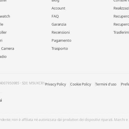
uter
Blog
Console 
Account
Realizzaz
watch
FAQ
Recupero 
le
Garanzia
Recupero 
ller
Recensioni
Trasferim
ri
Pagamento
n Camera
Trasporto
adio
04007950985 · SDI: M5UXCR1
Privacy Policy
Cookie Policy
Termini d'uso
Pref
si
dente: non è affiliata né autorizzata dai produttori dei dispositivi riparati. Marchi e 