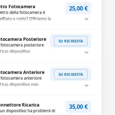
Procedi
aditi,...
etro Fotocamera
25,00
€
 vetro della fotocamera è
affiato o rotto? Offriamo la
stituzione con ricambi di alta
alità garantiti per 3 mesi....
Procedi
tocamera Posteriore
SU RICHIESTA
 fotocamera posteriore
l tuo dispositivo
esenta problemi?
terveniamo per risolvere
WhatsApp
iedi Preventivo
asti come immagini
otocamera Anteriore
SU RICHIESTA
ocate, messa a fuoco
 fotocamera anteriore
n funzionante,...
l tuo dispositivo non
nziona? Ripariamo o
stituiamo fotocamere
WhatsApp
iedi Preventivo
aste con problemi
nnettore Ricarica
35,00
€
me immagini sfocate,
 tuo dispositivo ha problemi di