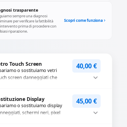
agnosi trasparente
guiamo sempre una diagnosi
Scopri come funziona
iminare per verificare la fattibilità
l'intervento prima di procedere con
siasi riparazione.
tro Touch Screen
40,00
€
pariamo o sostituiamo vetri
uch screen danneggiati che
mpromettono l’uso del
spositivo. Utilizziamo ricambi di
Procedi
ta qualità garantiti per 3...
stituzione Display
45,00
€
pariamo o sostituiamo display
nneggiati, schermi neri, pixel
rti, righe sullo schermo, vetro
crinato, LCD rotto, aloni o colori