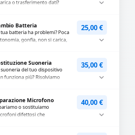
ssa a...
carica o trasferimento dati?
pariamo o sostituiamo
nnettori di ricarica guasti, rotti,
Procedi
lentati, danneggiati,...
mbio Batteria
25,00
€
 tua batteria ha problemi? Poca
tonomia, gonfia, non si carica,
carica lenta o cicli di ricarica
auriti? Sostituiamo la...
Procedi
stituzione Suoneria
35,00
€
 suoneria del tuo dispositivo
n funziona più? Risolviamo
oblemi legati a moduli audio
fettosi con interventi precisi e
Procedi
mponenti...
parazione Microfono
40,00
€
pariamo o sostituiamo
crofoni difettosi che
mpromettono la qualità audio
lle registrazioni o delle
Procedi