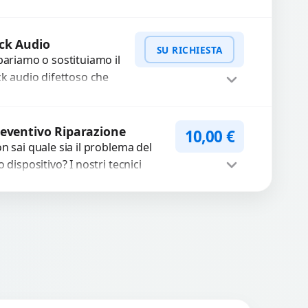
levano la scheda o
terrompono il segnale.
WhatsApp
iedi Preventivo
ilizziamo ricambi testati
ck Audio
SU RICHIESTA
arantiti...
pariamo o sostituiamo il
ck audio difettoso che
usa perdita di qualità
nora o impossibilità di
WhatsApp
iedi Preventivo
llegare cuffie e
eventivo Riparazione
10,00
€
cessori....
n sai quale sia il problema del
o dispositivo? I nostri tecnici
eguono un check-up completo
n strumenti avanzati per...
Procedi