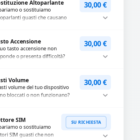
iamate. Diagnosi accurata e
stituzione Altoparlante
30,00
€
pariamo o sostituiamo
cambi di...
toparlanti guasti che causano
dio distorto, basso o assente.
ilizziamo ricambi di alta qualità
Procedi
rantiti per 3...
sto Accensione
30,00
€
 tuo tasto accensione non
sponde o presenta difficoltà?
friamo un servizio
ofessionale di riparazione o
Procedi
stituzione utilizzando
sti Volume
30,00
€
tasti volume del tuo dispositivo
mponenti di...
no bloccati o non funzionano?
friamo un servizio di
parazione o sostituzione con
Procedi
cambi...
ttore SIM
SU RICHIESTA
pariamo o sostituiamo
ttori SIM guasti che non