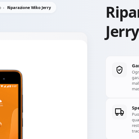
Ripa
o
Riparazione Wiko Jerry
Jerry
Ga
Ogn
gara
mal
mass
Spe
Puoi
qual
rest
trac