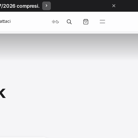
×
/07/2026 compresi.
attaci
k