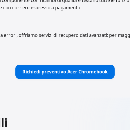
il componente con ricambi di qualità e testano tutte le funzio
one con corriere espresso a pagamento.
 errori, offriamo servizi di recupero dati avanzati; per magg
Richiedi preventivo Acer Chromebook
li