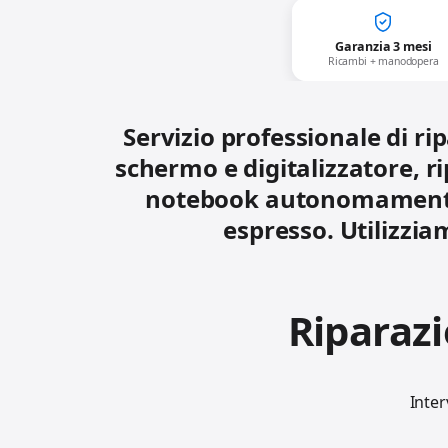
Garanzia 3 mesi
Ricambi + manodopera
Servizio professionale di r
schermo e digitalizzatore, ri
notebook autonomamente o
espresso. Utilizzia
Riparaz
Inter