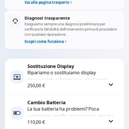
Vai alla pagina trasporto
Diagnosi trasparente
Eseguiamo sempre una diagnosi preliminare per
verificare la fattibilità dell'intervento prima di procedere
con qualsiasi riparazione.
Scopri come funziona
Sostituzione Display
Ripariamo o sostituiamo display
danneggiati, schermi neri, pixel morti,
250,00
€
righe sullo schermo, vetro incrinato,
LCD rotto, aloni o colori sbiaditi,...
Cambio Batteria
Procedi
La tua batteria ha problemi? Poca
autonomia, gonfia, non si carica, ricarica
110,00
€
lenta o cicli di ricarica esauriti?