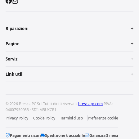
Riparazioni
Pagine
Servizi
Link utili
© 2026 BresciaPC Srl. Tutti i diritti riservati.
bresciapc.com
P.IVA:
04007950985 · SDI: M5UXCR1
Privacy Policy
Cookie Policy
Termini d'uso
Preferenze cookie
Pagamenti sicuri
Spedizione tracciabile
Garanzia 3 mesi