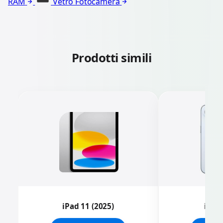
RAM
Vetro Fotocamera
Prodotti simili
iPad 11 (2025)
iPhon