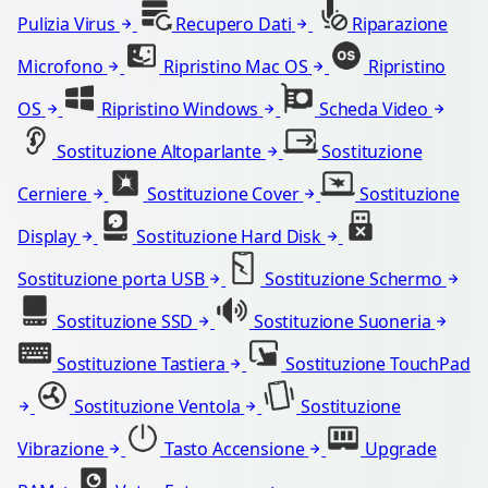
Pulizia Virus
Recupero Dati
Riparazione
Microfono
Ripristino Mac OS
Ripristino
OS
Ripristino Windows
Scheda Video
Sostituzione Altoparlante
Sostituzione
Cerniere
Sostituzione Cover
Sostituzione
Display
Sostituzione Hard Disk
Sostituzione porta USB
Sostituzione Schermo
Sostituzione SSD
Sostituzione Suoneria
Sostituzione Tastiera
Sostituzione TouchPad
Sostituzione Ventola
Sostituzione
Vibrazione
Tasto Accensione
Upgrade