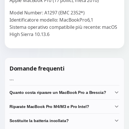
Apple MacBook Pro (17 pollici, metà 2010)
Model Number: A1297 (EMC 2352*)
Identificatore modello: MacBookPro6,1
Sistema operativo compatibile più recente: macOS
High Sierra 10.13.6
Domande frequenti
```
Quanto costa riparare un MacBook Pro a Brescia?
Diagnosi 20 EUR scalata. Riparazioni da 75-280 EUR.
Riparate MacBook Pro M4/M3 e Pro Intel?
Liquid Retina XDR pannelli costano di piu. Microsoldering
165-350 EUR.
Si: Pro 14/16 M4/M3/M2/M1, Pro 13 M2/M1, gamma Intel
Sostituite la batteria incollata?
Touch Bar 2016-2019, Retina 2012-2015, 17 legacy.