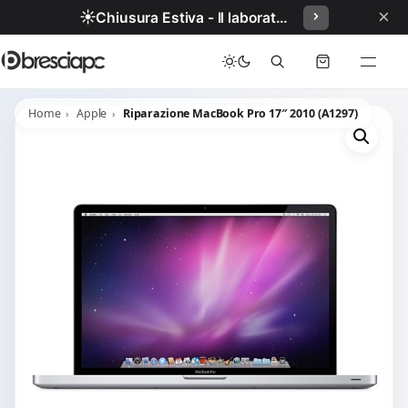
×
☀️
Chiusura Estiva - Il laboratorio resterà chiuso per ferie dal 29/06/2026 al 05/07/2026 compresi.
Home
Apple
Riparazione MacBook Pro 17″ 2010 (A1297)