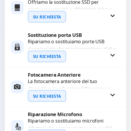
Offriamo la sostituzione SSD per
migliorare velocità e affidabilità del tuo
WhatsApp
dispositivo. In caso di
SU RICHIESTA
malfunzionamento, recuperiamo i dati
importanti...
Sostituzione porta USB
Richiedi Preventivo
Ripariamo o sostituiamo porte USB
danneggiate che non trasmettono dati o
WhatsApp
non caricano. Utilizziamo ricambi di alta
SU RICHIESTA
qualità garantiti per...
Fotocamera Anteriore
Richiedi Preventivo
La fotocamera anteriore del tuo
dispositivo non funziona? Ripariamo o
WhatsApp
sostituiamo fotocamere guaste con
SU RICHIESTA
problemi come immagini sfocate, messa
a...
Riparazione Microfono
Richiedi Preventivo
Ripariamo o sostituiamo microfoni
difettosi che compromettono la qualità
WhatsApp