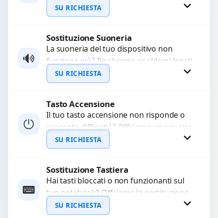
audio delle registrazioni o delle
SU RICHIESTA
chiamate. Diagnosi accurata e ricambi
di...
Sostituzione Suoneria
Richiedi Preventivo
La suoneria del tuo dispositivo non
funziona più? Risolviamo problemi legati
WhatsApp
a moduli audio difettosi con interventi
SU RICHIESTA
precisi e componenti...
Tasto Accensione
Richiedi Preventivo
Il tuo tasto accensione non risponde o
presenta difficoltà? Offriamo un servizio
WhatsApp
professionale di riparazione o
SU RICHIESTA
sostituzione utilizzando componenti di...
Sostituzione Tastiera
Richiedi Preventivo
Hai tasti bloccati o non funzionanti sul
tuo notebook? Offriamo la sostituzione
WhatsApp
completa della tastiera con ricambi di
SU RICHIESTA
alta qualità...