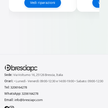
Vedi riparazioni
Vedi r
Sede:
Via Volturno 16, 25126 Brescia, Italia
Orari:
• Lunedì - Venerdì: 09:00-12:30 e 14:00-19:00 • Sabato: 09:00-12:30
Tel:
3206164278
WhatsApp:
3206164278
Email:
info@bresciapc.com