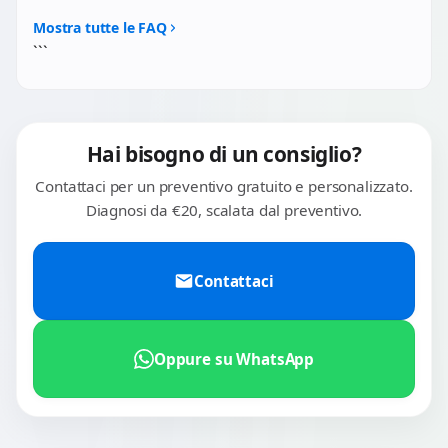
Si, celle Samsung/LG premium o OEM Apple. Rimozione
strip sicura. Garanzia 3 mesi.
Mostra tutte le FAQ
```
Hai bisogno di un consiglio?
Contattaci per un preventivo gratuito e personalizzato.
Diagnosi da €20, scalata dal preventivo.
Contattaci
Oppure su WhatsApp