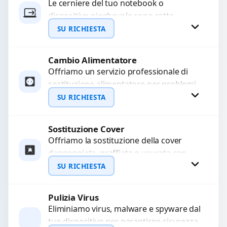
Le cerniere del tuo notebook o
dispositivo pieghevole sono rotte,
WhatsApp
allentate o bloccate? Ripariamo o
SU RICHIESTA
sostituiamo cerniere difettose con
problemi...
Cambio Alimentatore
Richiedi Preventivo
Offriamo un servizio professionale di
sostituzione alimentatore per problemi
WhatsApp
come alimentatore bruciato, corto
SU RICHIESTA
circuito, surriscaldamento, cali di
tensione o danni...
Sostituzione Cover
Richiedi Preventivo
Offriamo la sostituzione della cover
danneggiata, graffiata o usurata con
WhatsApp
ricambi di alta qualità e garantiti.
SU RICHIESTA
Ripristiniamo l’aspetto estetico e...
Pulizia Virus
Richiedi Preventivo
Eliminiamo virus, malware e spyware dal
tuo dispositivo per garantirne sicurezza
WhatsApp