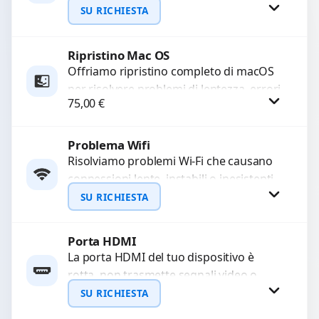
e prestazioni ottimali. Eseguiamo una
SU RICHIESTA
scansione approfondita e una...
Ripristino Mac OS
Richiedi Preventivo
Offriamo ripristino completo di macOS
per risolvere problemi di lentezza, errori
WhatsApp
75,00
€
di sistema o malfunzionamenti.
Configuriamo il sistema per garantire...
Problema Wifi
Procedi
Risolviamo problemi Wi-Fi che causano
connessioni lente, instabili o inesistenti.
Diagnosi approfondita per identificare
SU RICHIESTA
guasti hardware o software.
Garantiamo un...
Porta HDMI
Richiedi Preventivo
La porta HDMI del tuo dispositivo è
rotta, non trasmette segnali video o
WhatsApp
audio? Ripariamo o sostituiamo porte
SU RICHIESTA
HDMI con...