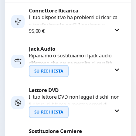
Sostituiamo la...
Connettore Ricarica
Procedi
Il tuo dispositivo ha problemi di ricarica
o trasferimento dati? Ripariamo o
95,00
€
sostituiamo connettori di ricarica guasti,
rotti, allentati, danneggiati,...
Jack Audio
Procedi
Ripariamo o sostituiamo il jack audio
difettoso che causa perdita di qualità
sonora o impossibilità di collegare cuffie
SU RICHIESTA
e accessori....
Lettore DVD
Richiedi Preventivo
Il tuo lettore DVD non legge i dischi, non
li rileva, si blocca o mostra errori di
WhatsApp
caricamento? Ripariamo o...
SU RICHIESTA
Sostituzione Cerniere
Richiedi Preventivo