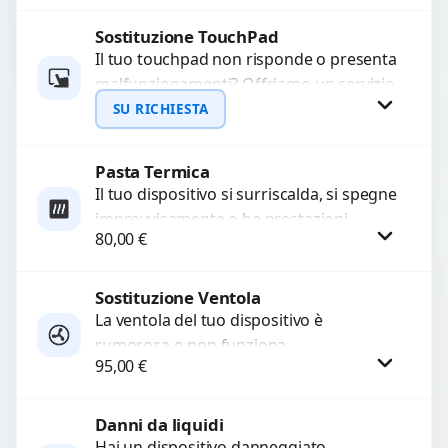
Sostituzione TouchPad
Richiedi Preventivo
Il tuo touchpad non risponde o presenta
malfunzionamenti? Offriamo un servizio
WhatsApp
di sostituzione professionale utilizzando
SU RICHIESTA
ricambi di alta qualità garantiti...
Pasta Termica
Richiedi Preventivo
Il tuo dispositivo si surriscalda, si spegne
improvvisamente o ha prestazioni
WhatsApp
80,00
€
rallentate a causa di polvere o pasta
termica usurata?...
Sostituzione Ventola
Procedi
La ventola del tuo dispositivo è
rumorosa o non funziona
95,00
€
correttamente? Offriamo la sostituzione
con componenti di alta qualità
garantiti...
Danni da liquidi
Procedi
Hai un dispositivo danneggiato