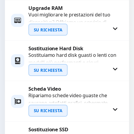
Upgrade RAM
Richiedi Preventivo
Vuoi migliorare le prestazioni del tuo
dispositivo? Offriamo un servizio di
WhatsApp
upgrade RAM per velocizzare
SU RICHIESTA
l’esecuzione di programmi e il...
Sostituzione Hard Disk
Richiedi Preventivo
Sostituiamo hard disk guasti o lenti con
modelli più performanti e sicuri.
WhatsApp
Garantiamo la protezione dei dati e una
SU RICHIESTA
configurazione...
Scheda Video
Richiedi Preventivo
Ripariamo schede video guaste che
causano artefatti grafici, schermate
WhatsApp
nere o rallentamenti. Diagnosi
SU RICHIESTA
approfondita e utilizzo di componenti di
alta...
Sostituzione SSD
Richiedi Preventivo