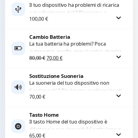
Il tuo dispositivo ha problemi di ricarica
o trasferimento dati? Ripariamo o
100,00
€
sostituiamo connettori di ricarica guasti,
rotti, allentati, danneggiati,...
Cambio Batteria
Procedi
La tua batteria ha problemi? Poca
autonomia, gonfia, non si carica, ricarica
Il prezzo originale era: 80,00 €.
Il prezzo attuale è: 70,00 €.
80,00
€
70,00
€
lenta o cicli di ricarica esauriti?
Sostituiamo la...
Sostituzione Suoneria
Procedi
La suoneria del tuo dispositivo non
funziona più? Risolviamo problemi legati
70,00
€
a moduli audio difettosi con interventi
precisi e componenti...
Tasto Home
Procedi
Il tasto Home del tuo dispositivo è
difettoso o non risponde? Sostituiamo o
65,00
€
ripariamo il modulo con componenti di