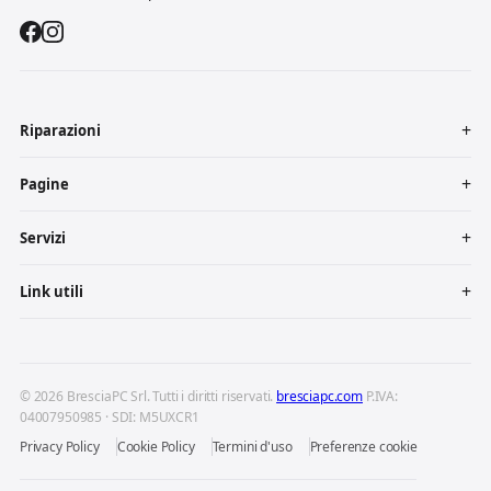
Riparazioni
Pagine
Servizi
Link utili
© 2026 BresciaPC Srl. Tutti i diritti riservati.
bresciapc.com
P.IVA:
04007950985 · SDI: M5UXCR1
Privacy Policy
Cookie Policy
Termini d'uso
Preferenze cookie