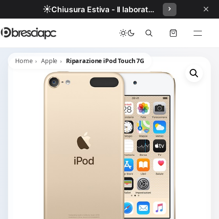
×
☀️
Chiusura Estiva - Il laboratorio resterà chiuso per ferie dal 29/06/2026 al 05/07/2026 compresi.
Home
Apple
Riparazione iPod Touch 7G