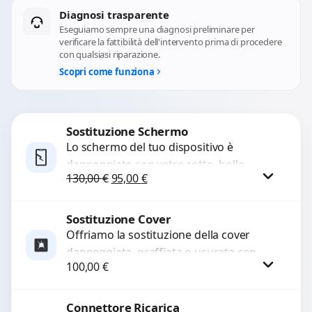
Diagnosi trasparente
Eseguiamo sempre una diagnosi preliminare per
verificare la fattibilità dell'intervento prima di procedere
con qualsiasi riparazione.
Scopri come funziona
Sostituzione Schermo
Lo schermo del tuo dispositivo è
danneggiato con vetro rotto, bolle,
Il prezzo originale era: 130,00 €.
Il prezzo attuale è: 95,00 €.
130,00
€
95,00
€
macchie, schermo nero o pixel morti?
Sostituiamo schermi completi...
Sostituzione Cover
Procedi
Offriamo la sostituzione della cover
danneggiata, graffiata o usurata con
100,00
€
ricambi di alta qualità e garantiti.
Ripristiniamo l’aspetto estetico e...
Connettore Ricarica
Procedi