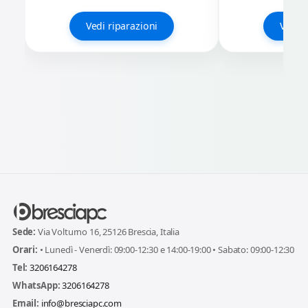
Vedi riparazioni
Vedi r
Sede:
Via Volturno 16, 25126 Brescia, Italia
Orari:
• Lunedì - Venerdì: 09:00-12:30 e 14:00-19:00 • Sabato: 09:00-12:30
Tel:
3206164278
WhatsApp:
3206164278
Email:
info@bresciapc.com