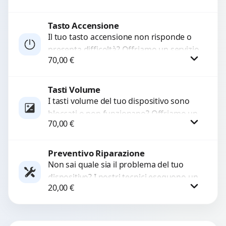
alta...
Tasto Accensione
Procedi
Il tuo tasto accensione non risponde o
presenta difficoltà? Offriamo un servizio
70,00
€
professionale di riparazione o
sostituzione utilizzando componenti di...
Tasti Volume
Procedi
I tasti volume del tuo dispositivo sono
bloccati o non funzionano? Offriamo un
70,00
€
servizio di riparazione o sostituzione
con ricambi...
Preventivo Riparazione
Procedi
Non sai quale sia il problema del tuo
dispositivo? I nostri tecnici eseguono un
20,00
€
check-up completo con strumenti
avanzati per...
Procedi