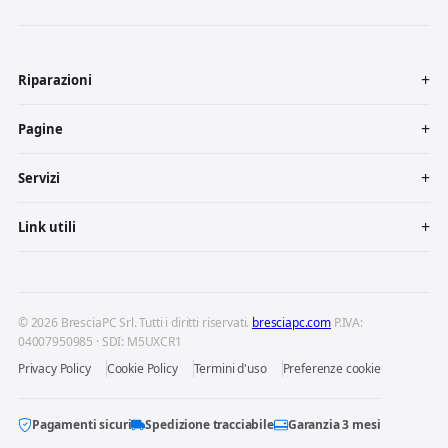
Riparazioni
Pagine
Servizi
Link utili
© 2026 BresciaPC Srl. Tutti i diritti riservati.
bresciapc.com
P.IVA:
04007950985 · SDI: M5UXCR1
Privacy Policy
Cookie Policy
Termini d'uso
Preferenze cookie
Pagamenti sicuri
Spedizione tracciabile
Garanzia 3 mesi