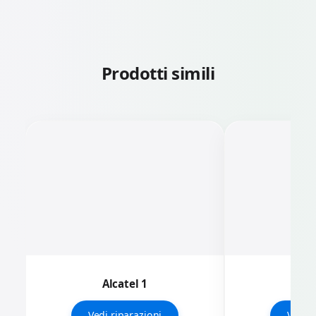
Prodotti simili
Alcatel 1
Alc
Vedi riparazioni
Vedi r