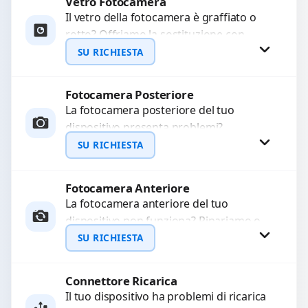
Vetro Fotocamera
Richiedi Preventivo
Il vetro della fotocamera è graffiato o
rotto? Offriamo la sostituzione con
WhatsApp
ricambi di alta qualità garantiti per 3
SU RICHIESTA
mesi....
Fotocamera Posteriore
Richiedi Preventivo
La fotocamera posteriore del tuo
dispositivo presenta problemi?
WhatsApp
Interveniamo per risolvere guasti come
SU RICHIESTA
immagini sfocate, messa a fuoco non
funzionante,...
Fotocamera Anteriore
Richiedi Preventivo
La fotocamera anteriore del tuo
dispositivo non funziona? Ripariamo o
WhatsApp
sostituiamo fotocamere guaste con
SU RICHIESTA
problemi come immagini sfocate, messa
a...
Connettore Ricarica
Richiedi Preventivo
Il tuo dispositivo ha problemi di ricarica