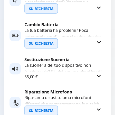
o trasferimento dati? Ripariamo o
WhatsApp
sostituiamo connettori di ricarica guasti,
SU RICHIESTA
rotti, allentati, danneggiati,...
Cambio Batteria
Richiedi Preventivo
La tua batteria ha problemi? Poca
autonomia, gonfia, non si carica, ricarica
WhatsApp
lenta o cicli di ricarica esauriti?
SU RICHIESTA
Sostituiamo la...
Sostituzione Suoneria
Richiedi Preventivo
La suoneria del tuo dispositivo non
funziona più? Risolviamo problemi legati
WhatsApp
55,00
€
a moduli audio difettosi con interventi
precisi e componenti...
Riparazione Microfono
Procedi
Ripariamo o sostituiamo microfoni
difettosi che compromettono la qualità
audio delle registrazioni o delle
SU RICHIESTA