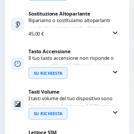
chiamate. Diagnosi accurata e ricambi
di...
Sostituzione Altoparlante
Richiedi Preventivo
Ripariamo o sostituiamo altoparlanti
guasti che causano audio distorto,
WhatsApp
45,00
€
basso o assente. Utilizziamo ricambi di
alta qualità garantiti per 3...
Tasto Accensione
Procedi
Il tuo tasto accensione non risponde o
presenta difficoltà? Offriamo un servizio
professionale di riparazione o
SU RICHIESTA
sostituzione utilizzando componenti di...
Tasti Volume
Richiedi Preventivo
I tasti volume del tuo dispositivo sono
bloccati o non funzionano? Offriamo un
WhatsApp
servizio di riparazione o sostituzione
SU RICHIESTA
con ricambi...
Lettore SIM
Richiedi Preventivo