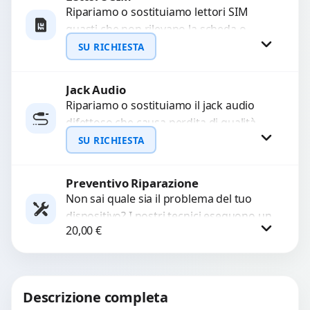
Ripariamo o sostituiamo lettori SIM
guasti che non rilevano la scheda o
WhatsApp
interrompono il segnale. Utilizziamo
SU RICHIESTA
ricambi testati e garantiti...
Jack Audio
Richiedi Preventivo
Ripariamo o sostituiamo il jack audio
difettoso che causa perdita di qualità
WhatsApp
sonora o impossibilità di collegare cuffie
SU RICHIESTA
e accessori....
Preventivo Riparazione
Richiedi Preventivo
Non sai quale sia il problema del tuo
dispositivo? I nostri tecnici eseguono un
WhatsApp
20,00
€
check-up completo con strumenti
avanzati per...
Procedi
Descrizione completa