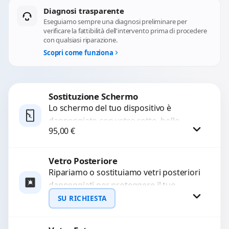
Diagnosi trasparente
Eseguiamo sempre una diagnosi preliminare per
verificare la fattibilità dell'intervento prima di procedere
con qualsiasi riparazione.
Scopri come funziona
Sostituzione Schermo
Lo schermo del tuo dispositivo è
danneggiato con vetro rotto, bolle,
95,00
€
macchie, schermo nero o pixel morti?
Sostituiamo schermi completi...
Vetro Posteriore
Procedi
Ripariamo o sostituiamo vetri posteriori
danneggiati per proteggere il tuo
dispositivo e ripristinare l’estetica
SU RICHIESTA
originale. Utilizziamo ricambi di alta
qualità...