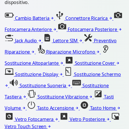
dispositivo.
Cambio Batteria
Connettore Ricarica
Fotocamera Anteriore
Fotocamera Posteriore
Jack Audio
Lettore SIM
Preventivo
Riparazione
Riparazione Microfono
Sostituzione Altoparlante
Sostituzione Cover
Sostituzione Display
Sostituzione Schermo
Sostituzione Suoneria
Sostituzione
Tastiera
Sostituzione Vibrazione
Tasti
Volume
Tasto Accensione
Tasto Home
Vetro Fotocamera
Vetro Posteriore
Vetro Touch Screen