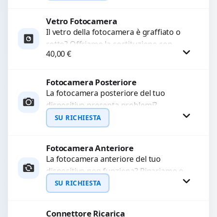
Ripristiniamo l’aspetto estetico e...
Vetro Fotocamera
Richiedi Preventivo
Il vetro della fotocamera è graffiato o
rotto? Offriamo la sostituzione con
WhatsApp
40,00
€
ricambi di alta qualità garantiti per 3
mesi....
Fotocamera Posteriore
Procedi
La fotocamera posteriore del tuo
dispositivo presenta problemi?
Interveniamo per risolvere guasti come
SU RICHIESTA
immagini sfocate, messa a fuoco non
funzionante,...
Fotocamera Anteriore
Richiedi Preventivo
La fotocamera anteriore del tuo
dispositivo non funziona? Ripariamo o
WhatsApp
sostituiamo fotocamere guaste con
SU RICHIESTA
problemi come immagini sfocate, messa
a...
Connettore Ricarica
Richiedi Preventivo