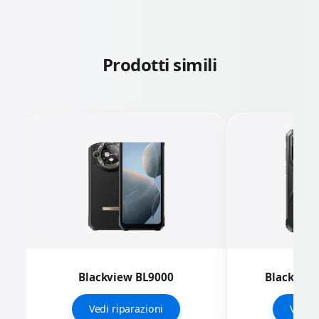
Prodotti simili
Blackview BL9000
Blackview
Vedi riparazioni
Vedi r