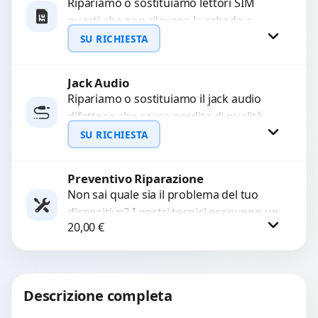
Ripariamo o sostituiamo lettori SIM
guasti che non rilevano la scheda o
interrompono il segnale. Utilizziamo
SU RICHIESTA
ricambi testati e garantiti...
Jack Audio
Richiedi Preventivo
Ripariamo o sostituiamo il jack audio
difettoso che causa perdita di qualità
WhatsApp
sonora o impossibilità di collegare cuffie
SU RICHIESTA
e accessori....
Preventivo Riparazione
Richiedi Preventivo
Non sai quale sia il problema del tuo
dispositivo? I nostri tecnici eseguono un
WhatsApp
20,00
€
check-up completo con strumenti
avanzati per...
Procedi
Descrizione completa