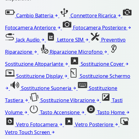
Cambio Batteria
Connettore Ricarica
Fotocamera Anteriore
Fotocamera Posteriore
Jack Audio
Lettore SIM
Preventivo
Riparazione
Riparazione Microfono
Sostituzione Altoparlante
Sostituzione Cover
Sostituzione Display
Sostituzione Schermo
Sostituzione Suoneria
Sostituzione
Tastiera
Sostituzione Vibrazione
Tasti
Volume
Tasto Accensione
Tasto Home
Vetro Fotocamera
Vetro Posteriore
Vetro Touch Screen