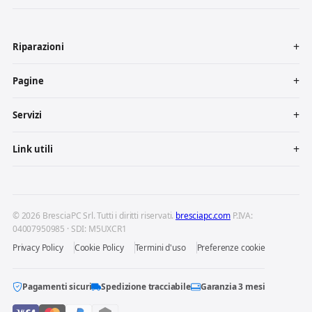
Riparazioni
Pagine
Servizi
Link utili
© 2026 BresciaPC Srl. Tutti i diritti riservati.
bresciapc.com
P.IVA:
04007950985 · SDI: M5UXCR1
Privacy Policy
Cookie Policy
Termini d'uso
Preferenze cookie
Pagamenti sicuri
Spedizione tracciabile
Garanzia 3 mesi