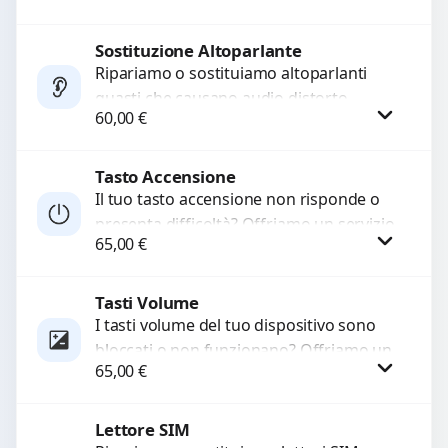
chiamate. Diagnosi accurata e ricambi
di...
Sostituzione Altoparlante
Procedi
Ripariamo o sostituiamo altoparlanti
guasti che causano audio distorto,
60,00
€
basso o assente. Utilizziamo ricambi di
alta qualità garantiti per 3...
Tasto Accensione
Procedi
Il tuo tasto accensione non risponde o
presenta difficoltà? Offriamo un servizio
65,00
€
professionale di riparazione o
sostituzione utilizzando componenti di...
Tasti Volume
Procedi
I tasti volume del tuo dispositivo sono
bloccati o non funzionano? Offriamo un
65,00
€
servizio di riparazione o sostituzione
con ricambi...
Lettore SIM
Procedi