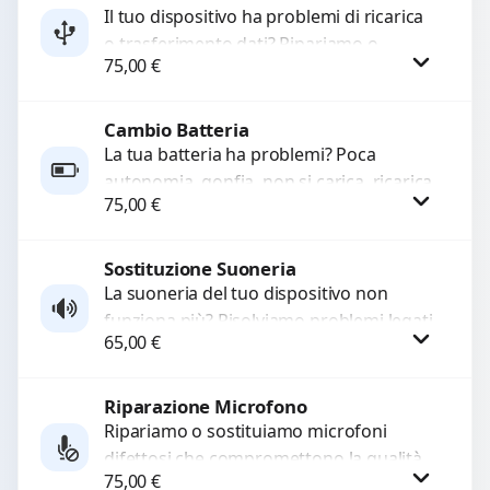
Il tuo dispositivo ha problemi di ricarica
o trasferimento dati? Ripariamo o
WhatsApp
75,00
€
sostituiamo connettori di ricarica guasti,
rotti, allentati, danneggiati,...
Cambio Batteria
Procedi
La tua batteria ha problemi? Poca
autonomia, gonfia, non si carica, ricarica
75,00
€
lenta o cicli di ricarica esauriti?
Sostituiamo la...
Sostituzione Suoneria
Procedi
La suoneria del tuo dispositivo non
funziona più? Risolviamo problemi legati
65,00
€
a moduli audio difettosi con interventi
precisi e componenti...
Riparazione Microfono
Procedi
Ripariamo o sostituiamo microfoni
difettosi che compromettono la qualità
75,00
€
audio delle registrazioni o delle