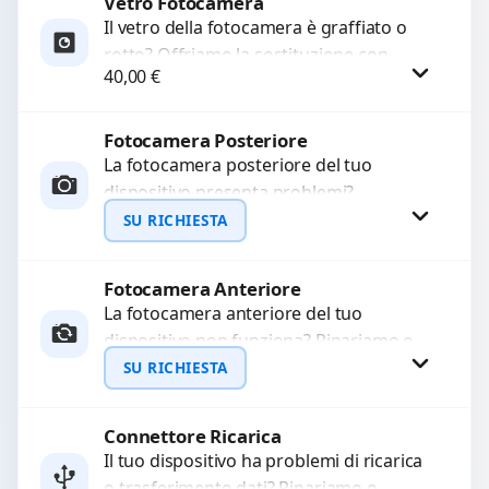
Vetro Fotocamera
Richiedi Preventivo
Il vetro della fotocamera è graffiato o
rotto? Offriamo la sostituzione con
WhatsApp
40,00
€
ricambi di alta qualità garantiti per 3
mesi....
Fotocamera Posteriore
Procedi
La fotocamera posteriore del tuo
dispositivo presenta problemi?
Interveniamo per risolvere guasti come
SU RICHIESTA
immagini sfocate, messa a fuoco non
funzionante,...
Fotocamera Anteriore
Richiedi Preventivo
La fotocamera anteriore del tuo
dispositivo non funziona? Ripariamo o
WhatsApp
sostituiamo fotocamere guaste con
SU RICHIESTA
problemi come immagini sfocate, messa
a...
Connettore Ricarica
Richiedi Preventivo
Il tuo dispositivo ha problemi di ricarica
o trasferimento dati? Ripariamo o