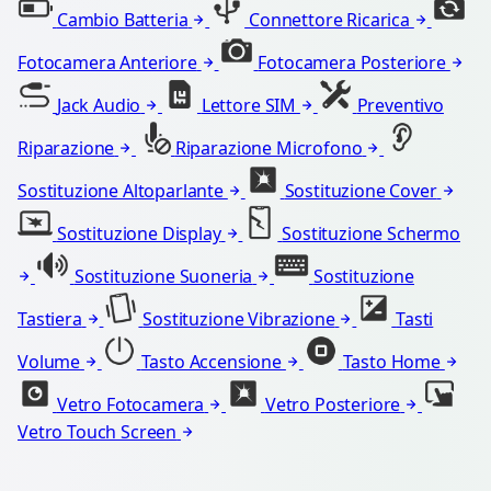
Cambio Batteria
Connettore Ricarica
Fotocamera Anteriore
Fotocamera Posteriore
Jack Audio
Lettore SIM
Preventivo
Riparazione
Riparazione Microfono
Sostituzione Altoparlante
Sostituzione Cover
Sostituzione Display
Sostituzione Schermo
Sostituzione Suoneria
Sostituzione
Tastiera
Sostituzione Vibrazione
Tasti
Volume
Tasto Accensione
Tasto Home
Vetro Fotocamera
Vetro Posteriore
Vetro Touch Screen