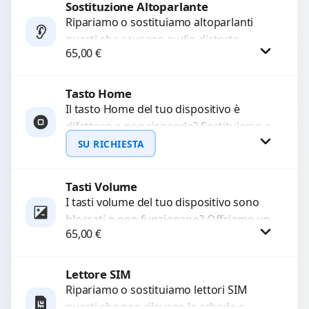
di...
Sostituzione Altoparlante
Procedi
Ripariamo o sostituiamo altoparlanti
guasti che causano audio distorto,
65,00
€
basso o assente. Utilizziamo ricambi di
alta qualità garantiti per 3...
Tasto Home
Procedi
Il tasto Home del tuo dispositivo è
difettoso o non risponde? Sostituiamo o
ripariamo il modulo con componenti di
SU RICHIESTA
alta...
Tasti Volume
Richiedi Preventivo
I tasti volume del tuo dispositivo sono
bloccati o non funzionano? Offriamo un
WhatsApp
65,00
€
servizio di riparazione o sostituzione
con ricambi...
Lettore SIM
Procedi
Ripariamo o sostituiamo lettori SIM
guasti che non rilevano la scheda o