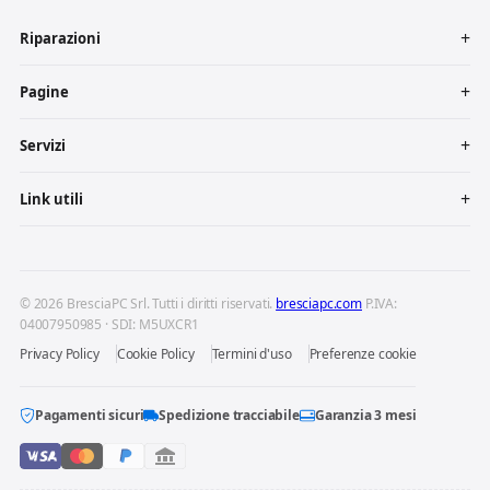
Riparazioni
Pagine
Servizi
Link utili
© 2026 BresciaPC Srl. Tutti i diritti riservati.
bresciapc.com
P.IVA:
04007950985 · SDI: M5UXCR1
Privacy Policy
Cookie Policy
Termini d'uso
Preferenze cookie
Pagamenti sicuri
Spedizione tracciabile
Garanzia 3 mesi