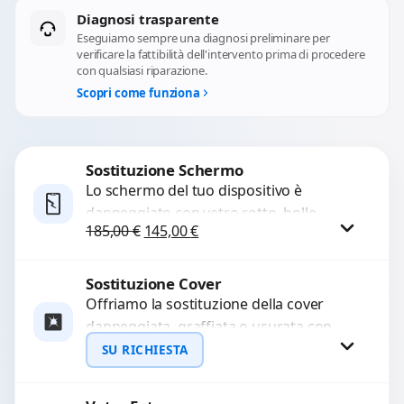
Diagnosi trasparente
Eseguiamo sempre una diagnosi preliminare per
verificare la fattibilità dell'intervento prima di procedere
con qualsiasi riparazione.
Scopri come funziona
Sostituzione Schermo
Lo schermo del tuo dispositivo è
danneggiato con vetro rotto, bolle,
Il prezzo originale era: 185,00 €.
Il prezzo attuale è: 145,00 €.
185,00
€
145,00
€
macchie, schermo nero o pixel morti?
Sostituiamo schermi completi...
Sostituzione Cover
Procedi
Offriamo la sostituzione della cover
danneggiata, graffiata o usurata con
ricambi di alta qualità e garantiti.
SU RICHIESTA
Ripristiniamo l’aspetto estetico e...