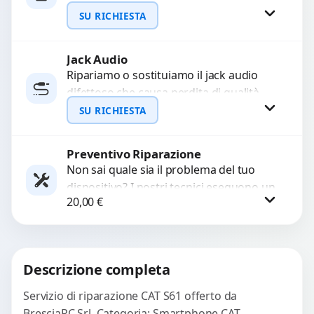
interrompono il segnale. Utilizziamo
SU RICHIESTA
ricambi testati e garantiti...
Jack Audio
Richiedi Preventivo
Ripariamo o sostituiamo il jack audio
difettoso che causa perdita di qualità
WhatsApp
sonora o impossibilità di collegare cuffie
SU RICHIESTA
e accessori....
Preventivo Riparazione
Richiedi Preventivo
Non sai quale sia il problema del tuo
dispositivo? I nostri tecnici eseguono un
WhatsApp
20,00
€
check-up completo con strumenti
avanzati per...
Procedi
Descrizione completa
Servizio di riparazione CAT S61 offerto da
BresciaPC Srl. Categoria: Smartphone CAT.