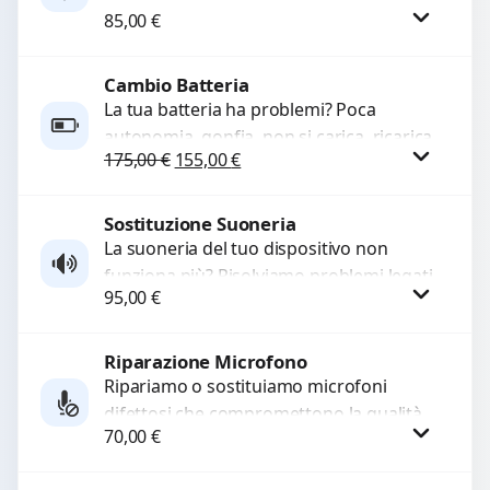
WhatsApp
85,00
€
sostituiamo connettori di ricarica guasti,
rotti, allentati, danneggiati,...
Cambio Batteria
Procedi
La tua batteria ha problemi? Poca
autonomia, gonfia, non si carica, ricarica
Il prezzo originale era: 175,00 €.
Il prezzo attuale è: 155,00 €.
175,00
€
155,00
€
lenta o cicli di ricarica esauriti?
Sostituiamo la...
Sostituzione Suoneria
Procedi
La suoneria del tuo dispositivo non
funziona più? Risolviamo problemi legati
95,00
€
a moduli audio difettosi con interventi
precisi e componenti...
Riparazione Microfono
Procedi
Ripariamo o sostituiamo microfoni
difettosi che compromettono la qualità
70,00
€
audio delle registrazioni o delle
chiamate. Diagnosi accurata e ricambi