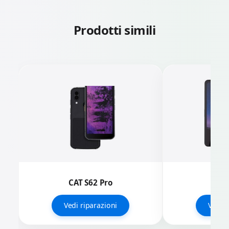
Prodotti simili
CAT S62 Pro
CA
Vedi riparazioni
Vedi r