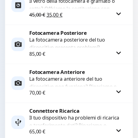
Il vetro della fotocamera è graffiato o
rotto? Offriamo la sostituzione con
Il prezzo originale era: 45,00 €.
Il prezzo attuale è: 35,00 €.
45,00
€
35,00
€
ricambi di alta qualità garantiti per 3
mesi....
Fotocamera Posteriore
Procedi
La fotocamera posteriore del tuo
dispositivo presenta problemi?
85,00
€
Interveniamo per risolvere guasti come
immagini sfocate, messa a fuoco non
funzionante,...
Fotocamera Anteriore
Procedi
La fotocamera anteriore del tuo
dispositivo non funziona? Ripariamo o
70,00
€
sostituiamo fotocamere guaste con
problemi come immagini sfocate, messa
a...
Connettore Ricarica
Procedi
Il tuo dispositivo ha problemi di ricarica
o trasferimento dati? Ripariamo o
65,00
€
sostituiamo connettori di ricarica guasti,