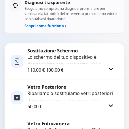
Diagnosi trasparente
Eseguiamo sempre una diagnosi preliminare per
verificare la fattibilità dell'intervento prima di procedere
con qualsiasi riparazione.
Scopri come funziona
Sostituzione Schermo
Lo schermo del tuo dispositivo è
danneggiato con vetro rotto, bolle,
Il prezzo originale era: 110,00 €.
Il prezzo attuale è: 100,00 €.
110,00
€
100,00
€
macchie, schermo nero o pixel morti?
Sostituiamo schermi completi...
Vetro Posteriore
Procedi
Ripariamo o sostituiamo vetri posteriori
danneggiati per proteggere il tuo
60,00
€
dispositivo e ripristinare l’estetica
originale. Utilizziamo ricambi di alta
qualità...
Vetro Fotocamera
Procedi