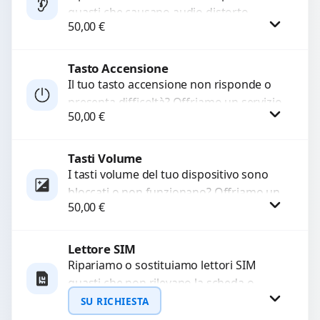
guasti che causano audio distorto,
50,00
€
basso o assente. Utilizziamo ricambi di
alta qualità garantiti per 3...
Tasto Accensione
Procedi
Il tuo tasto accensione non risponde o
presenta difficoltà? Offriamo un servizio
50,00
€
professionale di riparazione o
sostituzione utilizzando componenti di...
Tasti Volume
Procedi
I tasti volume del tuo dispositivo sono
bloccati o non funzionano? Offriamo un
50,00
€
servizio di riparazione o sostituzione
con ricambi...
Lettore SIM
Procedi
Ripariamo o sostituiamo lettori SIM
guasti che non rilevano la scheda o
interrompono il segnale. Utilizziamo
SU RICHIESTA
ricambi testati e garantiti...