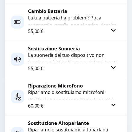
rotti, allentati, danneggiati,...
Cambio Batteria
Procedi
La tua batteria ha problemi? Poca
autonomia, gonfia, non si carica, ricarica
55,00
€
lenta o cicli di ricarica esauriti?
Sostituiamo la...
Sostituzione Suoneria
Procedi
La suoneria del tuo dispositivo non
funziona più? Risolviamo problemi legati
55,00
€
a moduli audio difettosi con interventi
precisi e componenti...
Riparazione Microfono
Procedi
Ripariamo o sostituiamo microfoni
difettosi che compromettono la qualità
60,00
€
audio delle registrazioni o delle
chiamate. Diagnosi accurata e ricambi
di...
Sostituzione Altoparlante
Procedi
Ripariamo o sostituiamo altoparlanti