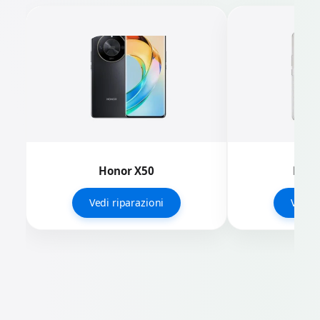
Honor X50
Hono
Vedi riparazioni
Vedi r