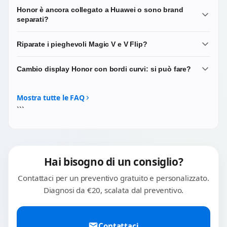
Honor è ancora collegato a Huawei o sono brand
separati?
Sono brand completamente indipendenti dal 2020. Honor
Riparate i pieghevoli Magic V e V Flip?
ha la propria gestione, il proprio sistema operativo
(MagicOS) e accesso completo ai servizi Google. Le
Sì, ma sono interventi specialistici. I pieghevoli Honor
Cambio display Honor con bordi curvi: si può fare?
procedure di riparazione e i ricambi sono diversi da quelli
sono tra i più sottili del mercato e richiedono procedure
Huawei.
dedicate. Per questi modelli scrivici prima su WhatsApp
Sì, è uno degli interventi più richiesti sulle ammiraglie
per una verifica preliminare di disponibilità del ricambio.
Honor (Magic, serie 90, 100, 200). Il display curvo richiede
Mostra tutte le FAQ
una procedura di smontaggio dedicata. Usiamo ricambi
```
di massima qualità con corretta resa colore.
Hai bisogno di un consiglio?
Contattaci per un preventivo gratuito e personalizzato.
Diagnosi da €20, scalata dal preventivo.
Contattaci