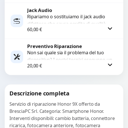
Jack Audio
Richiedi Preventivo
Ripariamo o sostituiamo il jack audio
difettoso che causa perdita di qualità
WhatsApp
60,00
€
sonora o impossibilità di collegare cuffie
e accessori....
Preventivo Riparazione
Procedi
Non sai quale sia il problema del tuo
dispositivo? I nostri tecnici eseguono un
20,00
€
check-up completo con strumenti
avanzati per...
Procedi
Descrizione completa
Servizio di riparazione Honor 9X offerto da
BresciaPC Srl. Categoria: Smartphone Honor.
Interventi disponibili: cambio batteria, connettore
ricarica, fotocamera anteriore, fotocamera