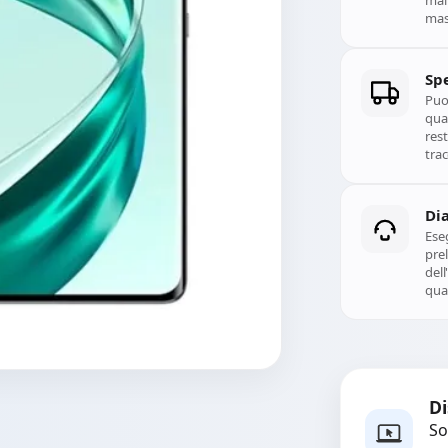
mal
mass
Spe
Puoi
qual
rest
trac
Di
Ese
prel
del
qual
Di
So