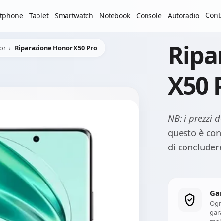
Il laboratorio resterà chiuso per ferie dal 29/06/2026 al 05
Cont
tphone
Tablet
Smartwatch
Notebook
Console
Autoradio
Ripa
or
Riparazione Honor X50 Pro
X50 
NB: i prezzi 
questo è con
di concludere
Ga
Ogn
gara