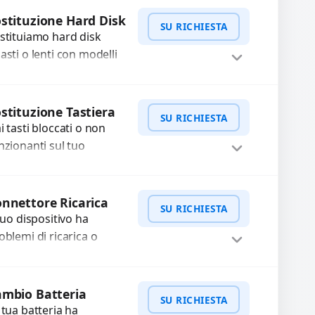
WhatsApp
iedi Preventivo
lfunzionamento,
stituzione Hard Disk
SU RICHIESTA
cuperiamo i dati
stituiamo hard disk
portanti...
asti o lenti con modelli
ù performanti e sicuri.
rantiamo la protezione
WhatsApp
iedi Preventivo
i dati e una
stituzione Tastiera
SU RICHIESTA
nfigurazione...
i tasti bloccati o non
nzionanti sul tuo
tebook? Offriamo la
stituzione completa
WhatsApp
iedi Preventivo
lla tastiera con ricambi
nnettore Ricarica
SU RICHIESTA
alta qualità...
 tuo dispositivo ha
oblemi di ricarica o
asferimento dati?
pariamo o sostituiamo
WhatsApp
iedi Preventivo
nnettori di ricarica
mbio Batteria
SU RICHIESTA
sti, rotti, allentati,
 tua batteria ha