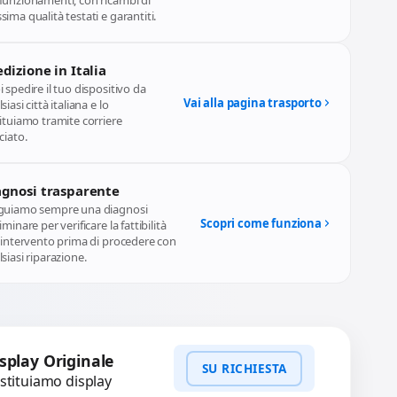
funzionamenti, con ricambi di
ima qualità testati e garantiti.
dizione in Italia
 spedire il tuo dispositivo da
Vai alla pagina trasporto
siasi città italiana e lo
ituiamo tramite corriere
ciato.
agnosi trasparente
guiamo sempre una diagnosi
Scopri come funziona
iminare per verificare la fattibilità
l'intervento prima di procedere con
siasi riparazione.
splay Originale
SU RICHIESTA
stituiamo display