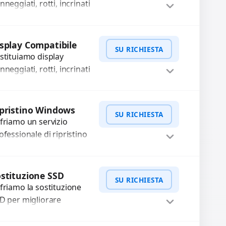
nneggiati, rotti, incrinati
non funzionanti con
cambi originali, testati e
WhatsApp
iedi Preventivo
rantiti per 3 mesi.
splay Compatibile
SU RICHIESTA
solviamo problemi
stituiamo display
me...
nneggiati, rotti, incrinati
non funzionanti con
cambi compatibili di alta
WhatsApp
iedi Preventivo
alità, testati e garantiti
pristino Windows
SU RICHIESTA
r 3 mesi....
friamo un servizio
ofessionale di ripristino
ndows per risolvere
oblemi di sistema,
WhatsApp
iedi Preventivo
ntezza o errori.
stituzione SSD
SU RICHIESTA
nfiguriamo il sistema
friamo la sostituzione
r garantire...
D per migliorare
locità e affidabilità del
o dispositivo. In caso di