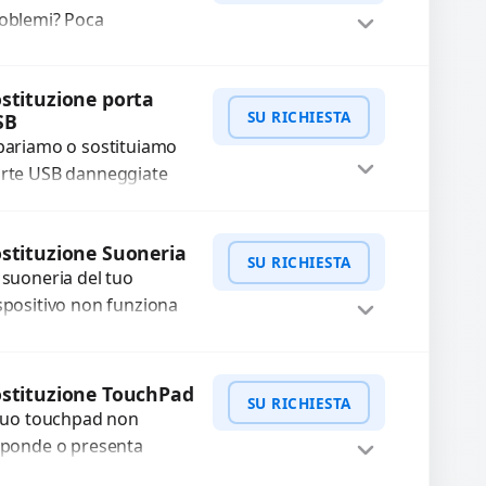
nneggiati,...
oblemi? Poca
tonomia, gonfia, non si
rica, ricarica lenta o cicli
WhatsApp
iedi Preventivo
stituzione porta
 ricarica esauriti?
SU RICHIESTA
SB
stituiamo la...
pariamo o sostituiamo
rte USB danneggiate
e non trasmettono dati
non caricano.
WhatsApp
iedi Preventivo
stituzione Suoneria
ilizziamo ricambi di alta
SU RICHIESTA
 suoneria del tuo
alità garantiti per...
spositivo non funziona
ù? Risolviamo problemi
gati a moduli audio
WhatsApp
iedi Preventivo
fettosi con interventi
stituzione TouchPad
SU RICHIESTA
ecisi e componenti...
 tuo touchpad non
sponde o presenta
lfunzionamenti?