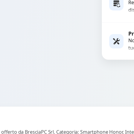
te
Re
di
ro
fu
Rich
st
Pr
re
No
in 
tu
es
co
 offerto da BresciaPC Srl. Categoria: Smartphone Honor. Inte