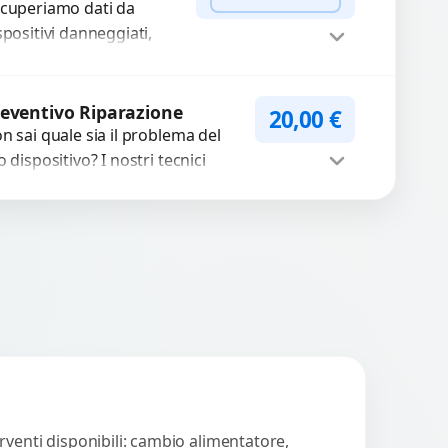
rmica usurata?...
cuperiamo dati da
spositivi danneggiati,
tti, guasti o mal
nzionanti. Utilizziamo
WhatsApp
iedi Preventivo
rumenti avanzati per
eventivo Riparazione
20,00
€
cuperare file importanti
n sai quale sia il problema del
caso di...
o dispositivo? I nostri tecnici
eguono un check-up completo
n strumenti avanzati per...
Procedi
rventi disponibili: cambio alimentatore,