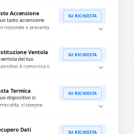
friamo un servizio di
WhatsApp
iedi Preventivo
stituzione professionale
sto Accensione
SU RICHIESTA
ilizzando ricambi di alta
 tuo tasto accensione
alità garantiti...
n risponde o presenta
fficoltà? Offriamo un
rvizio professionale di
WhatsApp
iedi Preventivo
parazione o sostituzione
stituzione Ventola
SU RICHIESTA
ilizzando componenti
 ventola del tuo
..
spositivo è rumorosa o
n funziona
rrettamente? Offriamo
WhatsApp
iedi Preventivo
 sostituzione con
sta Termica
SU RICHIESTA
mponenti di alta qualità
 tuo dispositivo si
antiti...
rriscalda, si spegne
provvisamente o ha
estazioni rallentate a
WhatsApp
iedi Preventivo
usa di polvere o pasta
cupero Dati
SU RICHIESTA