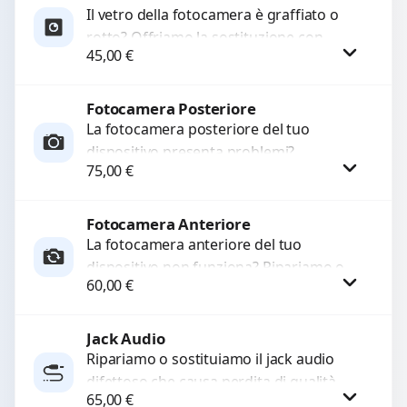
Il vetro della fotocamera è graffiato o
rotto? Offriamo la sostituzione con
45,00
€
ricambi di alta qualità garantiti per 3
mesi....
Fotocamera Posteriore
Procedi
La fotocamera posteriore del tuo
dispositivo presenta problemi?
75,00
€
Interveniamo per risolvere guasti come
immagini sfocate, messa a fuoco non
funzionante,...
Fotocamera Anteriore
Procedi
La fotocamera anteriore del tuo
dispositivo non funziona? Ripariamo o
60,00
€
sostituiamo fotocamere guaste con
problemi come immagini sfocate, messa
a...
Jack Audio
Procedi
Ripariamo o sostituiamo il jack audio
difettoso che causa perdita di qualità
65,00
€
sonora o impossibilità di collegare cuffie