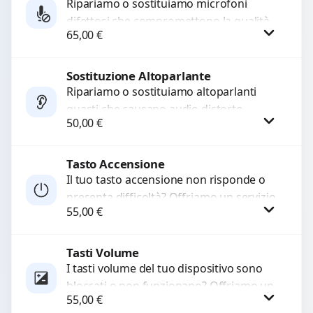
Ripariamo o sostituiamo microfoni
difettosi che compromettono la qualità
65,00
€
audio delle registrazioni o delle
chiamate. Diagnosi accurata e ricambi
di...
Sostituzione Altoparlante
Procedi
Ripariamo o sostituiamo altoparlanti
guasti che causano audio distorto,
50,00
€
basso o assente. Utilizziamo ricambi di
alta qualità garantiti per 3...
Tasto Accensione
Procedi
Il tuo tasto accensione non risponde o
presenta difficoltà? Offriamo un servizio
55,00
€
professionale di riparazione o
sostituzione utilizzando componenti di...
Tasti Volume
Procedi
I tasti volume del tuo dispositivo sono
bloccati o non funzionano? Offriamo un
55,00
€
servizio di riparazione o sostituzione