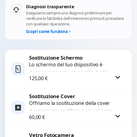
Diagnosi trasparente
Eseguiamo sempre una diagnosi preliminare per
verificare la fattibilità dell'intervento prima di procedere
con qualsiasi riparazione.
Scopri come funziona
Sostituzione Schermo
Lo schermo del tuo dispositivo è
danneggiato con vetro rotto, bolle,
125,00
€
macchie, schermo nero o pixel morti?
Sostituiamo schermi completi...
Sostituzione Cover
Procedi
Offriamo la sostituzione della cover
danneggiata, graffiata o usurata con
60,00
€
ricambi di alta qualità e garantiti.
Ripristiniamo l’aspetto estetico e...
Vetro Fotocamera
Procedi