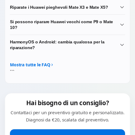
Riparate i Huawei pieghevoli Mate X3 e Mate X5?
Sì, ma sono interventi specialistici. Lavoriamo su
Si possono riparare Huawei vecchi come P9 o Mate
sostituzione del display interno flessibile, sostituzione del
10?
display cover esterno e riparazione della cerniera. Scrivici
prima di portarlo: per i pieghevoli Huawei facciamo
Dipende dalla reperibilità del ricambio specifico. I modelli
HarmonyOS o Android: cambia qualcosa per la
sempre una verifica preliminare di disponibilità del
più datati hanno meno disponibilità sul mercato. Scrivici
riparazione?
ricambio specifico.
il modello esatto e ti diciamo subito se possiamo
intervenire e in che tempi.
No. Le riparazioni hardware (display, batteria, connettore,
fotocamere) sono identiche indipendentemente dal
Mostra tutte le FAQ
sistema operativo. HarmonyOS o EMUI non influenzano in
```
alcun modo le procedure tecniche di riparazione.
Hai bisogno di un consiglio?
Contattaci per un preventivo gratuito e personalizzato.
Diagnosi da €20, scalata dal preventivo.