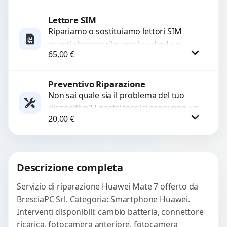
con ricambi...
Lettore SIM
Procedi
Ripariamo o sostituiamo lettori SIM
guasti che non rilevano la scheda o
65,00
€
interrompono il segnale. Utilizziamo
ricambi testati e garantiti...
Preventivo Riparazione
Procedi
Non sai quale sia il problema del tuo
dispositivo? I nostri tecnici eseguono un
20,00
€
check-up completo con strumenti
avanzati per...
Procedi
Descrizione completa
Servizio di riparazione Huawei Mate 7 offerto da
BresciaPC Srl. Categoria: Smartphone Huawei.
Interventi disponibili: cambio batteria, connettore
ricarica, fotocamera anteriore, fotocamera