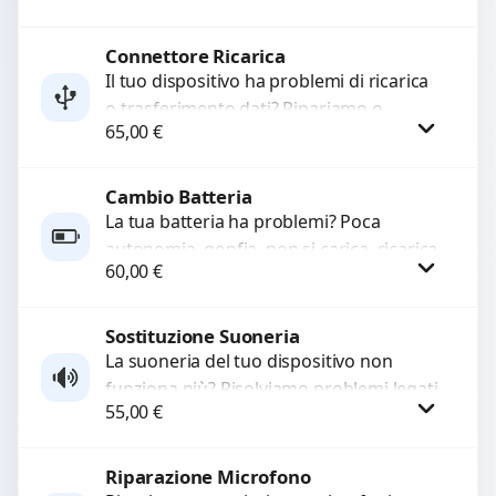
e accessori....
Connettore Ricarica
Procedi
Il tuo dispositivo ha problemi di ricarica
o trasferimento dati? Ripariamo o
65,00
€
sostituiamo connettori di ricarica guasti,
rotti, allentati, danneggiati,...
Cambio Batteria
Procedi
La tua batteria ha problemi? Poca
autonomia, gonfia, non si carica, ricarica
60,00
€
lenta o cicli di ricarica esauriti?
Sostituiamo la...
Sostituzione Suoneria
Procedi
La suoneria del tuo dispositivo non
funziona più? Risolviamo problemi legati
55,00
€
a moduli audio difettosi con interventi
precisi e componenti...
Riparazione Microfono
Procedi