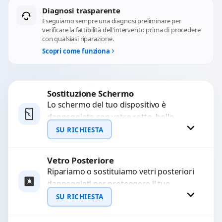
Diagnosi trasparente
Eseguiamo sempre una diagnosi preliminare per
verificare la fattibilità dell'intervento prima di procedere
con qualsiasi riparazione.
Scopri come funziona
Sostituzione Schermo
Lo schermo del tuo dispositivo è
danneggiato con vetro rotto, bolle,
macchie, schermo nero o pixel morti?
SU RICHIESTA
Sostituiamo schermi completi...
Vetro Posteriore
Richiedi Preventivo
Ripariamo o sostituiamo vetri posteriori
danneggiati per proteggere il tuo
WhatsApp
dispositivo e ripristinare l’estetica
SU RICHIESTA
originale. Utilizziamo ricambi di alta
qualità...