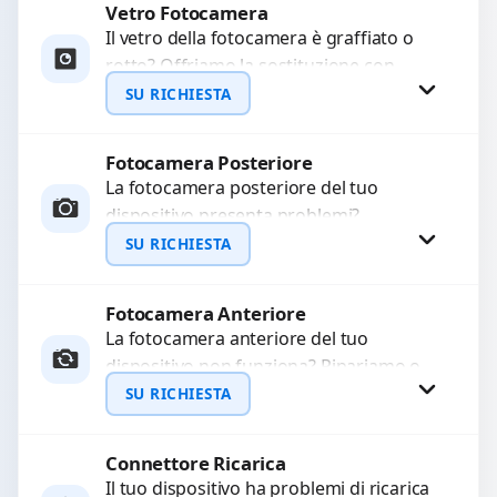
Vetro Fotocamera
Richiedi Preventivo
Il vetro della fotocamera è graffiato o
rotto? Offriamo la sostituzione con
WhatsApp
ricambi di alta qualità garantiti per 3
SU RICHIESTA
mesi....
Fotocamera Posteriore
Richiedi Preventivo
La fotocamera posteriore del tuo
dispositivo presenta problemi?
WhatsApp
Interveniamo per risolvere guasti come
SU RICHIESTA
immagini sfocate, messa a fuoco non
funzionante,...
Fotocamera Anteriore
Richiedi Preventivo
La fotocamera anteriore del tuo
dispositivo non funziona? Ripariamo o
WhatsApp
sostituiamo fotocamere guaste con
SU RICHIESTA
problemi come immagini sfocate, messa
a...
Connettore Ricarica
Richiedi Preventivo
Il tuo dispositivo ha problemi di ricarica