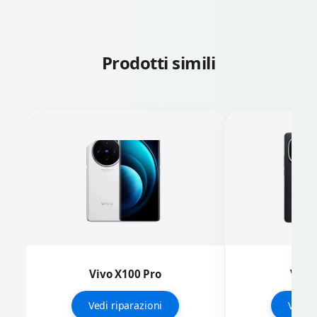
Prodotti simili
Vivo X100 Pro
Vivo
Vedi riparazioni
Vedi r