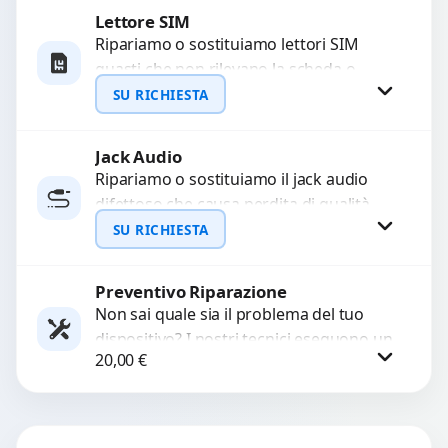
Lettore SIM
Richiedi Preventivo
Ripariamo o sostituiamo lettori SIM
guasti che non rilevano la scheda o
WhatsApp
interrompono il segnale. Utilizziamo
SU RICHIESTA
ricambi testati e garantiti...
Jack Audio
Richiedi Preventivo
Ripariamo o sostituiamo il jack audio
difettoso che causa perdita di qualità
WhatsApp
sonora o impossibilità di collegare cuffie
SU RICHIESTA
e accessori....
Preventivo Riparazione
Richiedi Preventivo
Non sai quale sia il problema del tuo
dispositivo? I nostri tecnici eseguono un
WhatsApp
20,00
€
check-up completo con strumenti
avanzati per...
Procedi