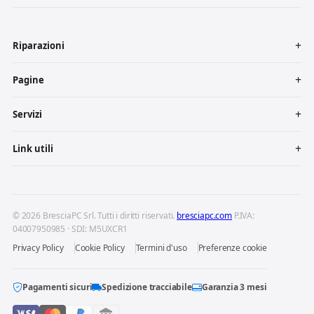
Riparazioni
Pagine
Servizi
Link utili
© 2026 BresciaPC Srl. Tutti i diritti riservati.
bresciapc.com
P.IVA:
04007950985 · SDI: M5UXCR1
Privacy Policy
Cookie Policy
Termini d'uso
Preferenze cookie
Pagamenti sicuri
Spedizione tracciabile
Garanzia 3 mesi