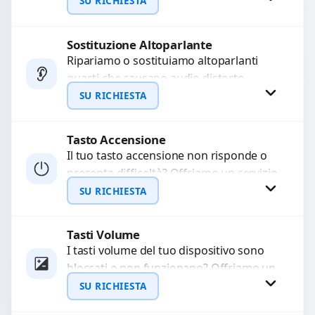
audio delle registrazioni o delle
SU RICHIESTA
chiamate. Diagnosi accurata e ricambi
di...
Sostituzione Altoparlante
Richiedi Preventivo
Ripariamo o sostituiamo altoparlanti
guasti che causano audio distorto,
WhatsApp
basso o assente. Utilizziamo ricambi di
SU RICHIESTA
alta qualità garantiti per 3...
Tasto Accensione
Richiedi Preventivo
Il tuo tasto accensione non risponde o
presenta difficoltà? Offriamo un servizio
WhatsApp
professionale di riparazione o
SU RICHIESTA
sostituzione utilizzando componenti di...
Tasti Volume
Richiedi Preventivo
I tasti volume del tuo dispositivo sono
bloccati o non funzionano? Offriamo un
WhatsApp
servizio di riparazione o sostituzione
SU RICHIESTA
con ricambi...