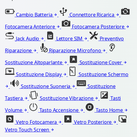
Cambio Batteria
Connettore Ricarica
Fotocamera Anteriore
Fotocamera Posteriore
Jack Audio
Lettore SIM
Preventivo
Riparazione
Riparazione Microfono
Sostituzione Altoparlante
Sostituzione Cover
Sostituzione Display
Sostituzione Schermo
Sostituzione Suoneria
Sostituzione
Tastiera
Sostituzione Vibrazione
Tasti
Volume
Tasto Accensione
Tasto Home
Vetro Fotocamera
Vetro Posteriore
Vetro Touch Screen