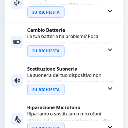
o trasferimento dati? Ripariamo o
WhatsApp
sostituiamo connettori di ricarica guasti,
SU RICHIESTA
rotti, allentati, danneggiati,...
Cambio Batteria
Richiedi Preventivo
La tua batteria ha problemi? Poca
autonomia, gonfia, non si carica, ricarica
WhatsApp
lenta o cicli di ricarica esauriti?
SU RICHIESTA
Sostituiamo la...
Sostituzione Suoneria
Richiedi Preventivo
La suoneria del tuo dispositivo non
funziona più? Risolviamo problemi legati
WhatsApp
a moduli audio difettosi con interventi
SU RICHIESTA
precisi e componenti...
Riparazione Microfono
Richiedi Preventivo
Ripariamo o sostituiamo microfoni
difettosi che compromettono la qualità
WhatsApp