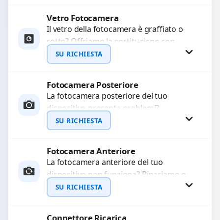
originale. Utilizziamo ricambi di alta
qualità...
Vetro Fotocamera
Procedi
Il vetro della fotocamera è graffiato o
rotto? Offriamo la sostituzione con
ricambi di alta qualità garantiti per 3
SU RICHIESTA
mesi....
Fotocamera Posteriore
Richiedi Preventivo
La fotocamera posteriore del tuo
dispositivo presenta problemi?
WhatsApp
Interveniamo per risolvere guasti come
SU RICHIESTA
immagini sfocate, messa a fuoco non
funzionante,...
Fotocamera Anteriore
Richiedi Preventivo
La fotocamera anteriore del tuo
dispositivo non funziona? Ripariamo o
WhatsApp
sostituiamo fotocamere guaste con
SU RICHIESTA
problemi come immagini sfocate, messa
a...
Connettore Ricarica
Richiedi Preventivo