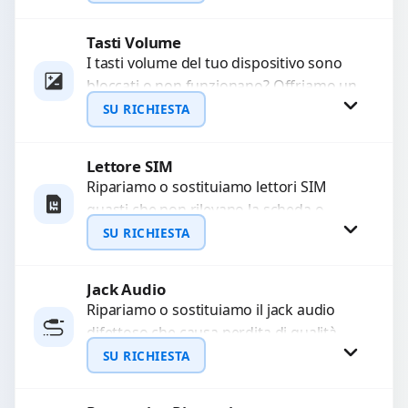
sostituzione utilizzando componenti di...
Tasti Volume
Richiedi Preventivo
I tasti volume del tuo dispositivo sono
bloccati o non funzionano? Offriamo un
WhatsApp
servizio di riparazione o sostituzione
SU RICHIESTA
con ricambi...
Lettore SIM
Richiedi Preventivo
Ripariamo o sostituiamo lettori SIM
guasti che non rilevano la scheda o
WhatsApp
interrompono il segnale. Utilizziamo
SU RICHIESTA
ricambi testati e garantiti...
Jack Audio
Richiedi Preventivo
Ripariamo o sostituiamo il jack audio
difettoso che causa perdita di qualità
WhatsApp
sonora o impossibilità di collegare cuffie
SU RICHIESTA
e accessori....