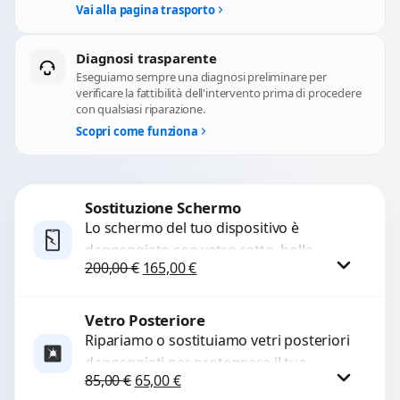
Vai alla pagina trasporto
Diagnosi trasparente
Eseguiamo sempre una diagnosi preliminare per
verificare la fattibilità dell'intervento prima di procedere
con qualsiasi riparazione.
Scopri come funziona
Sostituzione Schermo
Lo schermo del tuo dispositivo è
danneggiato con vetro rotto, bolle,
Il prezzo originale era: 200,00 €.
Il prezzo attuale è: 165,00 €.
200,00
€
165,00
€
macchie, schermo nero o pixel morti?
Sostituiamo schermi completi...
Vetro Posteriore
Procedi
Ripariamo o sostituiamo vetri posteriori
danneggiati per proteggere il tuo
Il prezzo originale era: 85,00 €.
Il prezzo attuale è: 65,00 €.
85,00
€
65,00
€
dispositivo e ripristinare l’estetica