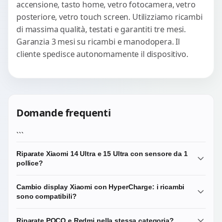
accensione, tasto home, vetro fotocamera, vetro
posteriore, vetro touch screen. Utilizziamo ricambi
di massima qualità, testati e garantiti tre mesi.
Garanzia 3 mesi su ricambi e manodopera. Il
cliente spedisce autonomamente il dispositivo.
Domande frequenti
```
Riparate Xiaomi 14 Ultra e 15 Ultra con sensore da 1
pollice?
Sì, lavoriamo regolarmente sui top di gamma Xiaomi delle
Cambio display Xiaomi con HyperCharge: i ricambi
ultime generazioni. Le serie Ultra hanno sensori
sono compatibili?
fotografici di grandi dimensioni e moduli ottici Leica
complessi: in caso di danno a una delle fotocamere
Sì. I display di massima qualità che utilizziamo sono
Riparate POCO e Redmi nella stessa categoria?