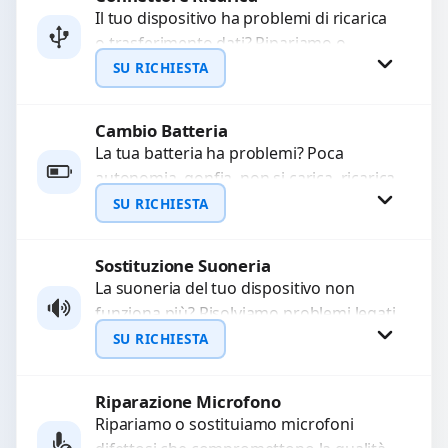
Il tuo dispositivo ha problemi di ricarica
o trasferimento dati? Ripariamo o
WhatsApp
sostituiamo connettori di ricarica guasti,
SU RICHIESTA
rotti, allentati, danneggiati,...
Cambio Batteria
Richiedi Preventivo
La tua batteria ha problemi? Poca
autonomia, gonfia, non si carica, ricarica
WhatsApp
lenta o cicli di ricarica esauriti?
SU RICHIESTA
Sostituiamo la...
Sostituzione Suoneria
Richiedi Preventivo
La suoneria del tuo dispositivo non
funziona più? Risolviamo problemi legati
WhatsApp
a moduli audio difettosi con interventi
SU RICHIESTA
precisi e componenti...
Riparazione Microfono
Richiedi Preventivo
Ripariamo o sostituiamo microfoni