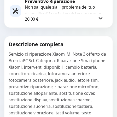
Preventivo Riparazione
Richiedi Preventivo
Non sai quale sia il problema del tuo
dispositivo? I nostri tecnici eseguono un
WhatsApp
20,00
€
check-up completo con strumenti
avanzati per...
Procedi
Descrizione completa
Servizio di riparazione Xiaomi Mi Note 3 offerto da
BresciaPC Srl. Categoria: Riparazione Smartphone
Xiaomi. Interventi disponibili: cambio batteria,
connettore ricarica, fotocamera anteriore,
fotocamera posteriore, jack audio, lettore sim,
preventivo riparazione, riparazione microfono,
sostituzione altoparlante, sostituzione cover,
sostituzione display, sostituzione schermo,
sostituzione suoneria, sostituzione tastiera,
sostituzione vibrazione, tasti volume, tasto