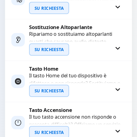
difettosi che compromettono la qualità
WhatsApp
audio delle registrazioni o delle
SU RICHIESTA
chiamate. Diagnosi accurata e ricambi
di...
Sostituzione Altoparlante
Richiedi Preventivo
Ripariamo o sostituiamo altoparlanti
guasti che causano audio distorto,
WhatsApp
basso o assente. Utilizziamo ricambi di
SU RICHIESTA
alta qualità garantiti per 3...
Tasto Home
Richiedi Preventivo
Il tasto Home del tuo dispositivo è
difettoso o non risponde? Sostituiamo o
WhatsApp
ripariamo il modulo con componenti di
SU RICHIESTA
alta...
Tasto Accensione
Richiedi Preventivo
Il tuo tasto accensione non risponde o
presenta difficoltà? Offriamo un servizio
WhatsApp
professionale di riparazione o
SU RICHIESTA