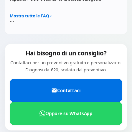
effettuiamo la sostituzione completa del modulo
compatibili con i protocolli di ricarica HyperCharge e
coinvolto.
mantengono inalterate le prestazioni del dispositivo.
No, abbiamo categorie dedicate. POCO e Redmi sono
sub-brand del gruppo Xiaomi ma con architetture e
Mostra tutte le FAQ
ricambi spesso diversi: vai nelle rispettive sezioni del sito.
```
Hai bisogno di un consiglio?
Contattaci per un preventivo gratuito e personalizzato.
Diagnosi da €20, scalata dal preventivo.
Contattaci
Oppure su WhatsApp