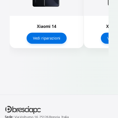
Xiaomi 14
Xiaom
Vedi riparazioni
Vedi r
Sede:
Via Volturno 16, 25126 Brescia, Italia