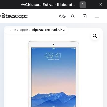
×
☀️
Chiusura Estiva - Il laboratorio resterà chiuso per ferie dal 29/06/2026 al 05/07/2026 compresi.
Home
Apple
Riparazione iPad Air 2