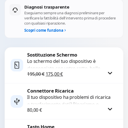
Diagnosi trasparente
Eseguiamo sempre una diagnosi preliminare per
verificare la fattibilità dell'intervento prima di procedere
con qualsiasi riparazione.
Scopri come funziona
Sostituzione Schermo
Lo schermo del tuo dispositivo è
danneggiato con vetro rotto, bolle,
Il prezzo originale era: 195,00 €.
Il prezzo attuale è: 175,00 €.
195,00
€
175,00
€
macchie, schermo nero o pixel morti?
Sostituiamo schermi completi...
Connettore Ricarica
Procedi
Il tuo dispositivo ha problemi di ricarica
o trasferimento dati? Ripariamo o
80,00
€
sostituiamo connettori di ricarica guasti,
rotti, allentati, danneggiati,...
Tasto Home
Procedi