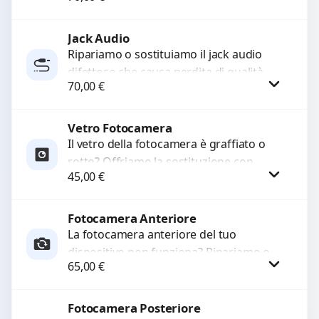
con ricambi...
Jack Audio
Procedi
Ripariamo o sostituiamo il jack audio
difettoso che causa perdita di qualità
70,00
€
sonora o impossibilità di collegare cuffie
e accessori....
Vetro Fotocamera
Procedi
Il vetro della fotocamera è graffiato o
rotto? Offriamo la sostituzione con
45,00
€
ricambi di alta qualità garantiti per 3
mesi....
Fotocamera Anteriore
Procedi
La fotocamera anteriore del tuo
dispositivo non funziona? Ripariamo o
65,00
€
sostituiamo fotocamere guaste con
problemi come immagini sfocate, messa
a...
Fotocamera Posteriore
Procedi