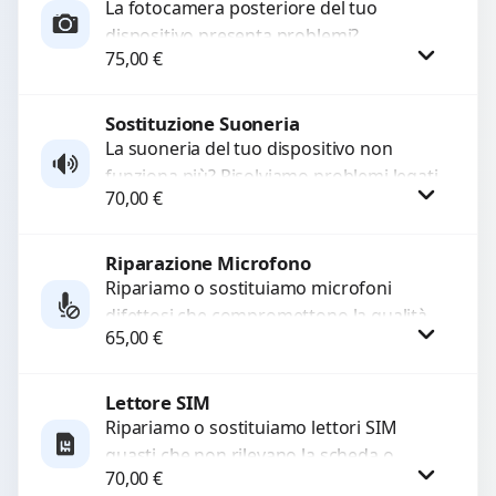
La fotocamera posteriore del tuo
dispositivo presenta problemi?
75,00
€
Interveniamo per risolvere guasti come
immagini sfocate, messa a fuoco non
funzionante,...
Sostituzione Suoneria
Procedi
La suoneria del tuo dispositivo non
funziona più? Risolviamo problemi legati
70,00
€
a moduli audio difettosi con interventi
precisi e componenti...
Riparazione Microfono
Procedi
Ripariamo o sostituiamo microfoni
difettosi che compromettono la qualità
65,00
€
audio delle registrazioni o delle
chiamate. Diagnosi accurata e ricambi
di...
Lettore SIM
Procedi
Ripariamo o sostituiamo lettori SIM
guasti che non rilevano la scheda o
70,00
€
interrompono il segnale. Utilizziamo