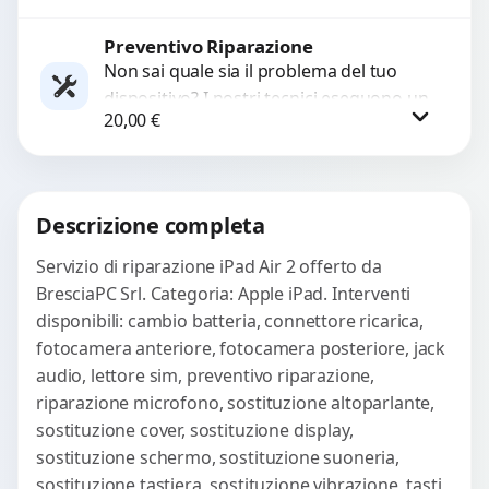
ricambi testati e garantiti...
Preventivo Riparazione
Procedi
Non sai quale sia il problema del tuo
dispositivo? I nostri tecnici eseguono un
20,00
€
check-up completo con strumenti
avanzati per...
Procedi
Descrizione completa
Servizio di riparazione iPad Air 2 offerto da
BresciaPC Srl. Categoria: Apple iPad. Interventi
disponibili: cambio batteria, connettore ricarica,
fotocamera anteriore, fotocamera posteriore, jack
audio, lettore sim, preventivo riparazione,
riparazione microfono, sostituzione altoparlante,
sostituzione cover, sostituzione display,
sostituzione schermo, sostituzione suoneria,
sostituzione tastiera, sostituzione vibrazione, tasti