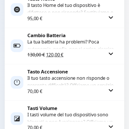
Il tasto Home del tuo dispositivo è
difettoso o non risponde? Sostituiamo o
95,00
€
ripariamo il modulo con componenti di
alta...
Cambio Batteria
Procedi
La tua batteria ha problemi? Poca
autonomia, gonfia, non si carica, ricarica
Il prezzo originale era: 130,00 €.
Il prezzo attuale è: 120,00 €.
130,00
€
120,00
€
lenta o cicli di ricarica esauriti?
Sostituiamo la...
Tasto Accensione
Procedi
Il tuo tasto accensione non risponde o
presenta difficoltà? Offriamo un servizio
70,00
€
professionale di riparazione o
sostituzione utilizzando componenti di...
Tasti Volume
Procedi
I tasti volume del tuo dispositivo sono
bloccati o non funzionano? Offriamo un
70,00
€
servizio di riparazione o sostituzione