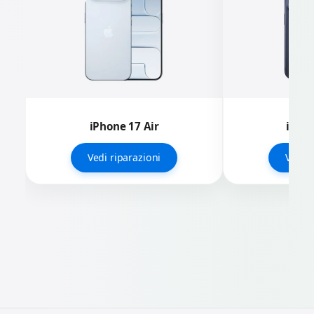
iPhone 17 Air
iPhon
Vedi riparazioni
Vedi r