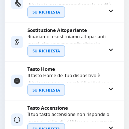
difettosi che compromettono la qualità
WhatsApp
audio delle registrazioni o delle
SU RICHIESTA
chiamate. Diagnosi accurata e ricambi
di...
Sostituzione Altoparlante
Richiedi Preventivo
Ripariamo o sostituiamo altoparlanti
guasti che causano audio distorto,
WhatsApp
basso o assente. Utilizziamo ricambi di
SU RICHIESTA
alta qualità garantiti per 3...
Tasto Home
Richiedi Preventivo
Il tasto Home del tuo dispositivo è
difettoso o non risponde? Sostituiamo o
WhatsApp
ripariamo il modulo con componenti di
SU RICHIESTA
alta...
Tasto Accensione
Richiedi Preventivo
Il tuo tasto accensione non risponde o
presenta difficoltà? Offriamo un servizio
WhatsApp
professionale di riparazione o
SU RICHIESTA