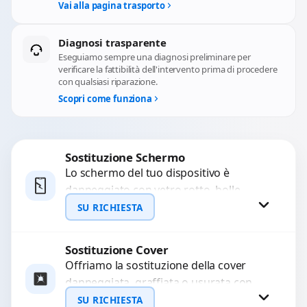
Vai alla pagina trasporto
Diagnosi trasparente
Eseguiamo sempre una diagnosi preliminare per
verificare la fattibilità dell'intervento prima di procedere
con qualsiasi riparazione.
Scopri come funziona
Sostituzione Schermo
Lo schermo del tuo dispositivo è
danneggiato con vetro rotto, bolle,
macchie, schermo nero o pixel morti?
SU RICHIESTA
Sostituiamo schermi completi...
Sostituzione Cover
Richiedi Preventivo
Offriamo la sostituzione della cover
danneggiata, graffiata o usurata con
WhatsApp
ricambi di alta qualità e garantiti.
SU RICHIESTA