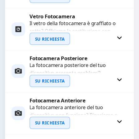
Ripristiniamo l’aspetto estetico e...
Vetro Fotocamera
Richiedi Preventivo
Il vetro della fotocamera è graffiato o
rotto? Offriamo la sostituzione con
WhatsApp
ricambi di alta qualità garantiti per 3
SU RICHIESTA
mesi....
Fotocamera Posteriore
Richiedi Preventivo
La fotocamera posteriore del tuo
dispositivo presenta problemi?
WhatsApp
Interveniamo per risolvere guasti come
SU RICHIESTA
immagini sfocate, messa a fuoco non
funzionante,...
Fotocamera Anteriore
Richiedi Preventivo
La fotocamera anteriore del tuo
dispositivo non funziona? Ripariamo o
WhatsApp
sostituiamo fotocamere guaste con
SU RICHIESTA
problemi come immagini sfocate, messa
a...