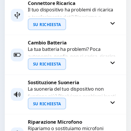
Connettore Ricarica
Richiedi Preventivo
Il tuo dispositivo ha problemi di ricarica
o trasferimento dati? Ripariamo o
WhatsApp
sostituiamo connettori di ricarica guasti,
SU RICHIESTA
rotti, allentati, danneggiati,...
Cambio Batteria
Richiedi Preventivo
La tua batteria ha problemi? Poca
autonomia, gonfia, non si carica, ricarica
WhatsApp
lenta o cicli di ricarica esauriti?
SU RICHIESTA
Sostituiamo la...
Sostituzione Suoneria
Richiedi Preventivo
La suoneria del tuo dispositivo non
funziona più? Risolviamo problemi legati
WhatsApp
a moduli audio difettosi con interventi
SU RICHIESTA
precisi e componenti...
Riparazione Microfono
Richiedi Preventivo
Ripariamo o sostituiamo microfoni