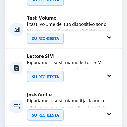
sostituzione utilizzando componenti di...
Tasti Volume
Richiedi Preventivo
I tasti volume del tuo dispositivo sono
bloccati o non funzionano? Offriamo un
WhatsApp
servizio di riparazione o sostituzione
SU RICHIESTA
con ricambi...
Lettore SIM
Richiedi Preventivo
Ripariamo o sostituiamo lettori SIM
guasti che non rilevano la scheda o
WhatsApp
interrompono il segnale. Utilizziamo
SU RICHIESTA
ricambi testati e garantiti...
Jack Audio
Richiedi Preventivo
Ripariamo o sostituiamo il jack audio
difettoso che causa perdita di qualità
WhatsApp
sonora o impossibilità di collegare cuffie
SU RICHIESTA
e accessori....