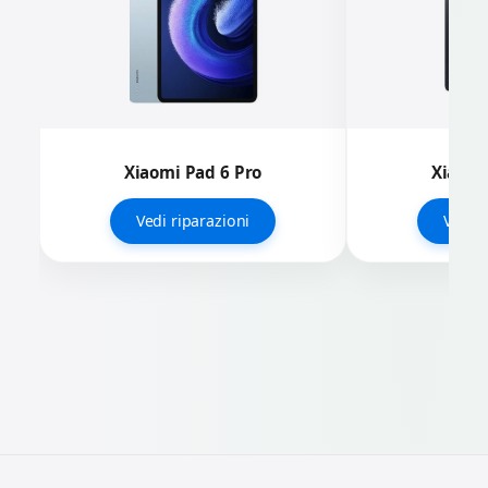
Xiaomi Pad 6 Pro
Xiaomi
Vedi riparazioni
Vedi r