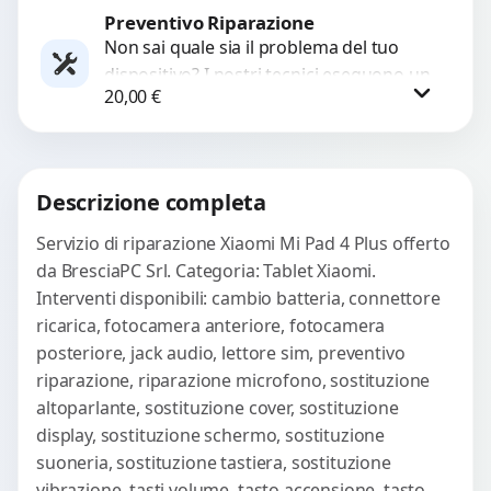
Preventivo Riparazione
Richiedi Preventivo
Non sai quale sia il problema del tuo
dispositivo? I nostri tecnici eseguono un
WhatsApp
20,00
€
check-up completo con strumenti
avanzati per...
Procedi
Descrizione completa
Servizio di riparazione Xiaomi Mi Pad 4 Plus offerto
da BresciaPC Srl. Categoria: Tablet Xiaomi.
Interventi disponibili: cambio batteria, connettore
ricarica, fotocamera anteriore, fotocamera
posteriore, jack audio, lettore sim, preventivo
riparazione, riparazione microfono, sostituzione
altoparlante, sostituzione cover, sostituzione
display, sostituzione schermo, sostituzione
suoneria, sostituzione tastiera, sostituzione
vibrazione, tasti volume, tasto accensione, tasto