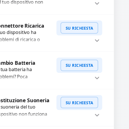
n funzionante,...
l tuo dispositivo non
nziona? Ripariamo o
stituiamo fotocamere
WhatsApp
iedi Preventivo
aste con problemi
nnettore Ricarica
SU RICHIESTA
me immagini sfocate,
 tuo dispositivo ha
ssa a...
oblemi di ricarica o
asferimento dati?
pariamo o sostituiamo
WhatsApp
iedi Preventivo
nnettori di ricarica
mbio Batteria
SU RICHIESTA
sti, rotti, allentati,
 tua batteria ha
nneggiati,...
oblemi? Poca
tonomia, gonfia, non si
rica, ricarica lenta o cicli
WhatsApp
iedi Preventivo
 ricarica esauriti?
stituzione Suoneria
SU RICHIESTA
stituiamo la...
 suoneria del tuo
spositivo non funziona
ù? Risolviamo problemi
gati a moduli audio