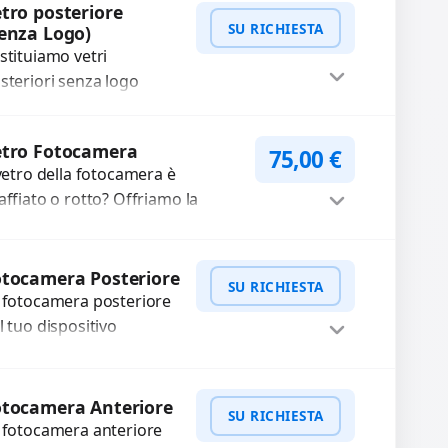
WhatsApp
iedi Preventivo
tro posteriore
xel morti? Sostituiamo
SU RICHIESTA
enza Logo)
hermi completi...
stituiamo vetri
steriori senza logo
nneggiati con ricambi di
ta qualità garantiti per 3
WhatsApp
iedi Preventivo
etro Fotocamera
75,00
€
si. Ripristiniamo
 vetro della fotocamera è
aspetto del tuo
affiato o rotto? Offriamo la
spositivo...
stituzione con ricambi di alta
alità garantiti per 3 mesi....
Procedi
tocamera Posteriore
SU RICHIESTA
 fotocamera posteriore
l tuo dispositivo
esenta problemi?
terveniamo per risolvere
WhatsApp
iedi Preventivo
asti come immagini
otocamera Anteriore
SU RICHIESTA
ocate, messa a fuoco
 fotocamera anteriore