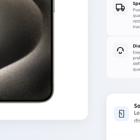
Spe
Puoi
qual
rest
trac
Di
Ese
prel
del
qual
So
Lo
di
co
ma