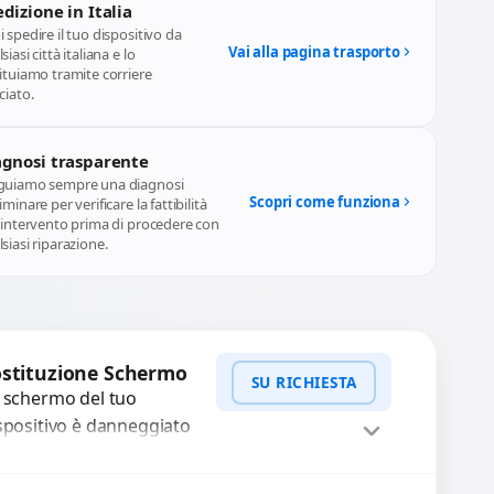
dizione in Italia
 spedire il tuo dispositivo da
Vai alla pagina trasporto
siasi città italiana e lo
ituiamo tramite corriere
ciato.
agnosi trasparente
guiamo sempre una diagnosi
Scopri come funziona
iminare per verificare la fattibilità
l'intervento prima di procedere con
siasi riparazione.
stituzione Schermo
SU RICHIESTA
 schermo del tuo
spositivo è danneggiato
n vetro rotto, bolle,
cchie, schermo nero o