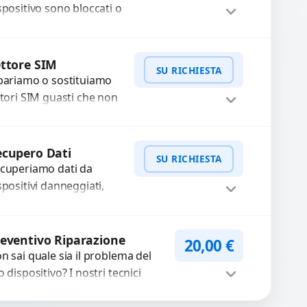
..
spositivo sono bloccati o
n funzionano? Offriamo
 servizio di riparazione
WhatsApp
iedi Preventivo
sostituzione con
ttore SIM
SU RICHIESTA
cambi...
pariamo o sostituiamo
ttori SIM guasti che non
levano la scheda o
terrompono il segnale.
WhatsApp
iedi Preventivo
ilizziamo ricambi testati
cupero Dati
SU RICHIESTA
arantiti...
cuperiamo dati da
spositivi danneggiati,
tti, guasti o mal
nzionanti. Utilizziamo
WhatsApp
iedi Preventivo
rumenti avanzati per
eventivo Riparazione
20,00
€
cuperare file importanti
n sai quale sia il problema del
caso di...
o dispositivo? I nostri tecnici
eguono un check-up completo