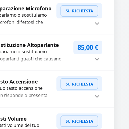
WhatsApp
iedi Preventivo
fettosi con interventi
parazione Microfono
SU RICHIESTA
ecisi e componenti...
pariamo o sostituiamo
crofoni difettosi che
mpromettono la qualità
dio delle registrazioni o
WhatsApp
iedi Preventivo
lle chiamate. Diagnosi
stituzione Altoparlante
85,00
€
curata e ricambi di...
pariamo o sostituiamo
toparlanti guasti che causano
dio distorto, basso o assente.
ilizziamo ricambi di alta qualità
Procedi
rantiti per 3...
sto Accensione
SU RICHIESTA
 tuo tasto accensione
n risponde o presenta
fficoltà? Offriamo un
rvizio professionale di
WhatsApp
iedi Preventivo
parazione o sostituzione
sti Volume
SU RICHIESTA
ilizzando componenti
tasti volume del tuo