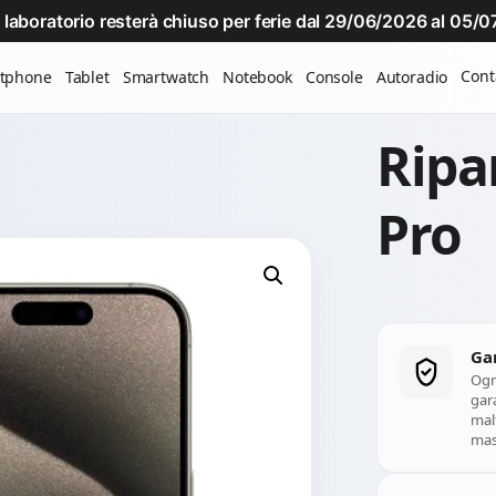
Il laboratorio resterà chiuso per ferie dal 29/06/2026 al 05
Cont
tphone
Tablet
Smartwatch
Notebook
Console
Autoradio
Ripa
Pro
Ga
Ogn
gara
mal
mass