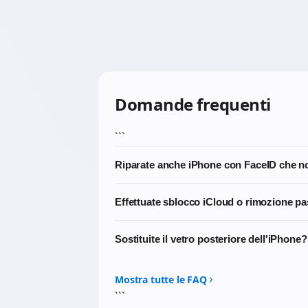
Domande frequenti
```
Riparate anche iPhone con FaceID che n
Sì, è una delle riparazioni iPhone più ric
Effettuate sblocco iCloud o rimozione p
software. Per il sensore esiste una procedur
No, BresciaPC non offre servizi di sblocco
Sostituite il vetro posteriore dell'iPhone?
proprietà che non possiamo verificare in a
Sì, ripariamo il vetro posteriore degli iPhon
e tempi. Su altri modelli (come iPhone X e 
Mostra tutte le FAQ
```