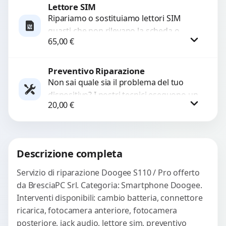
Lettore SIM
Procedi
Ripariamo o sostituiamo lettori SIM
guasti che non rilevano la scheda o
65,00
€
interrompono il segnale. Utilizziamo
ricambi testati e garantiti...
Preventivo Riparazione
Procedi
Non sai quale sia il problema del tuo
dispositivo? I nostri tecnici eseguono un
20,00
€
check-up completo con strumenti
avanzati per...
Procedi
Descrizione completa
Servizio di riparazione Doogee S110 / Pro offerto
da BresciaPC Srl. Categoria: Smartphone Doogee.
Interventi disponibili: cambio batteria, connettore
ricarica, fotocamera anteriore, fotocamera
posteriore, jack audio, lettore sim, preventivo