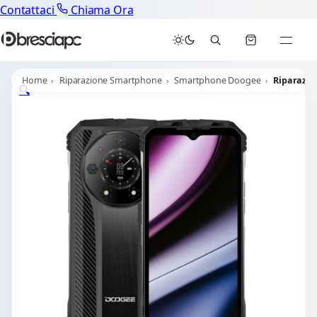
Contattaci
Chiama Ora
Home
Riparazione Smartphone
Smartphone Doogee
Riparazio
🔍