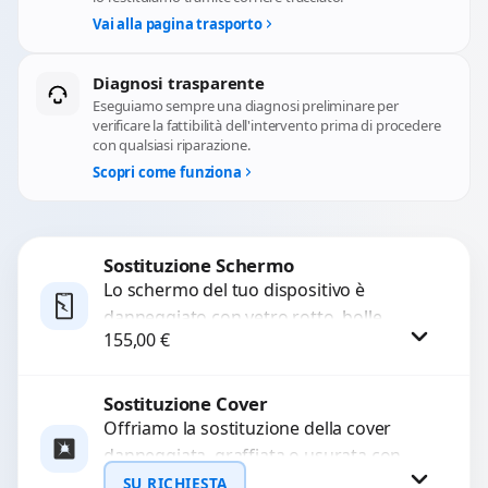
Vai alla pagina trasporto
Diagnosi trasparente
Eseguiamo sempre una diagnosi preliminare per
verificare la fattibilità dell'intervento prima di procedere
con qualsiasi riparazione.
Scopri come funziona
Sostituzione Schermo
Lo schermo del tuo dispositivo è
danneggiato con vetro rotto, bolle,
155,00
€
macchie, schermo nero o pixel morti?
Sostituiamo schermi completi...
Sostituzione Cover
Procedi
Offriamo la sostituzione della cover
danneggiata, graffiata o usurata con
ricambi di alta qualità e garantiti.
SU RICHIESTA