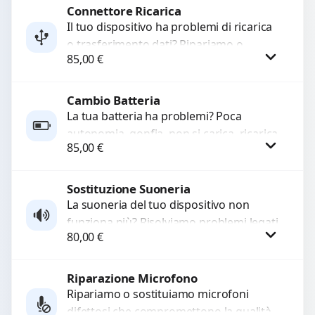
a...
Connettore Ricarica
Richiedi Preventivo
Il tuo dispositivo ha problemi di ricarica
o trasferimento dati? Ripariamo o
WhatsApp
85,00
€
sostituiamo connettori di ricarica guasti,
rotti, allentati, danneggiati,...
Cambio Batteria
Procedi
La tua batteria ha problemi? Poca
autonomia, gonfia, non si carica, ricarica
85,00
€
lenta o cicli di ricarica esauriti?
Sostituiamo la...
Sostituzione Suoneria
Procedi
La suoneria del tuo dispositivo non
funziona più? Risolviamo problemi legati
80,00
€
a moduli audio difettosi con interventi
precisi e componenti...
Riparazione Microfono
Procedi
Ripariamo o sostituiamo microfoni
difettosi che compromettono la qualità