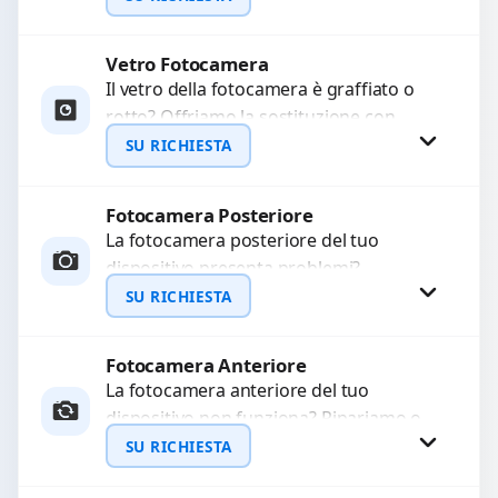
Ripristiniamo l’aspetto estetico e...
Vetro Fotocamera
Richiedi Preventivo
Il vetro della fotocamera è graffiato o
rotto? Offriamo la sostituzione con
WhatsApp
ricambi di alta qualità garantiti per 3
SU RICHIESTA
mesi....
Fotocamera Posteriore
Richiedi Preventivo
La fotocamera posteriore del tuo
dispositivo presenta problemi?
WhatsApp
Interveniamo per risolvere guasti come
SU RICHIESTA
immagini sfocate, messa a fuoco non
funzionante,...
Fotocamera Anteriore
Richiedi Preventivo
La fotocamera anteriore del tuo
dispositivo non funziona? Ripariamo o
WhatsApp
sostituiamo fotocamere guaste con
SU RICHIESTA
problemi come immagini sfocate, messa