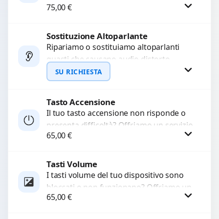
75,00
€
audio delle registrazioni o delle
chiamate. Diagnosi accurata e ricambi
di...
Sostituzione Altoparlante
Procedi
Ripariamo o sostituiamo altoparlanti
guasti che causano audio distorto,
basso o assente. Utilizziamo ricambi di
SU RICHIESTA
alta qualità garantiti per 3...
Tasto Accensione
Richiedi Preventivo
Il tuo tasto accensione non risponde o
presenta difficoltà? Offriamo un servizio
WhatsApp
65,00
€
professionale di riparazione o
sostituzione utilizzando componenti di...
Tasti Volume
Procedi
I tasti volume del tuo dispositivo sono
bloccati o non funzionano? Offriamo un
65,00
€
servizio di riparazione o sostituzione
con ricambi...