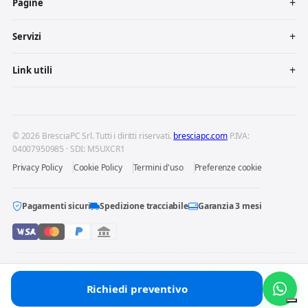
Pagine
Servizi
Link utili
© 2026 BresciaPC Srl. Tutti i diritti riservati.
bresciapc.com
P.IVA:
04007950985 · SDI: M5UXCR1
Privacy Policy
Cookie Policy
Termini d'uso
Preferenze cookie
Pagamenti sicuri
Spedizione tracciabile
Garanzia 3 mesi
BresciaPC S.r.l. è un centro di riparazione indipendente: non è affiliata
né autorizzata dai produttori dei dispositivi riparati. Marchi e loghi
Richiedi preventivo
Chiama
Preventivo
WhatsApp
citati appartengono ai rispettivi proprietari.