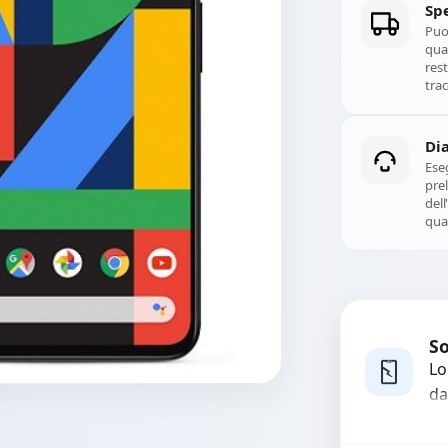
Spe
Puoi
qual
rest
trac
Di
Ese
prel
del
qual
So
Lo
da
bo
pi