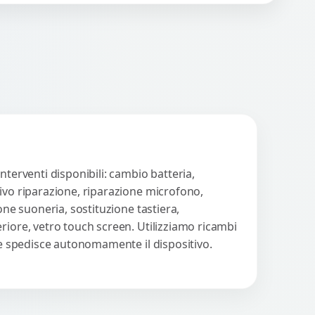
nora o impossibilità di
WhatsApp
iedi Preventivo
llegare cuffie e
cessori....
nterventi disponibili: cambio batteria,
tivo riparazione, riparazione microfono,
one suoneria, sostituzione tastiera,
riore, vetro touch screen. Utilizziamo ricambi
nte spedisce autonomamente il dispositivo.