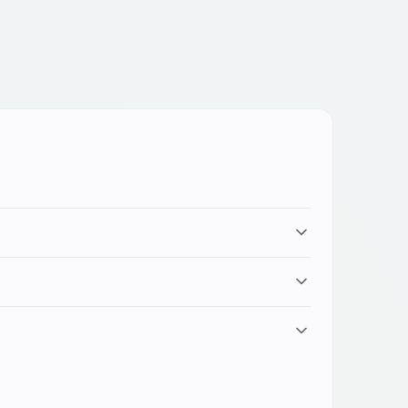
i presente che alcuni modelli venduti solo negli USA
atteria perda capacità. La sostituzione restituisce al
Le funzioni computazionali (Night Sight, Magic