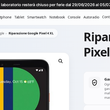
Il laboratorio resterà chiuso per ferie dal 29/06/2026 al 05
Cont
tphone
Tablet
Smartwatch
Notebook
Console
Autoradio
Ripa
gle
Riparazione Google Pixel 4 XL
Pixel
Ga
Ogn
gara
mal
mass