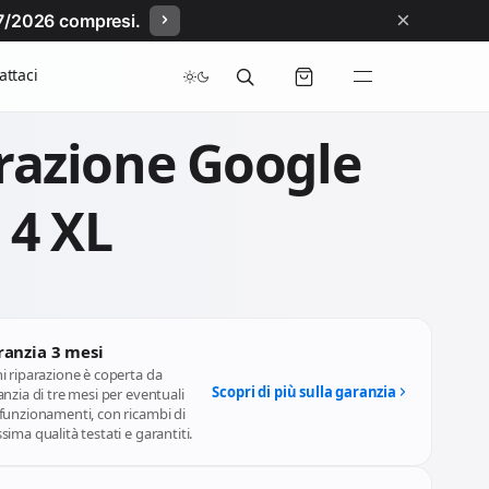
×
/07/2026 compresi.
attaci
razione Google
 4 XL
ranzia 3 mesi
i riparazione è coperta da
Scopri di più sulla garanzia
nzia di tre mesi per eventuali
funzionamenti, con ricambi di
ima qualità testati e garantiti.