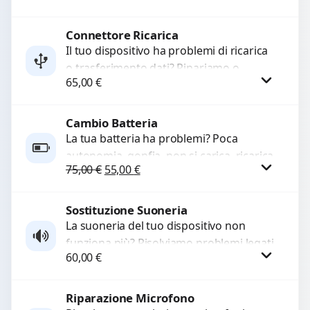
e accessori....
Connettore Ricarica
Procedi
Il tuo dispositivo ha problemi di ricarica
o trasferimento dati? Ripariamo o
65,00
€
sostituiamo connettori di ricarica guasti,
rotti, allentati, danneggiati,...
Cambio Batteria
Procedi
La tua batteria ha problemi? Poca
autonomia, gonfia, non si carica, ricarica
Il prezzo originale era: 75,00 €.
Il prezzo attuale è: 55,00 €.
75,00
€
55,00
€
lenta o cicli di ricarica esauriti?
Sostituiamo la...
Sostituzione Suoneria
Procedi
La suoneria del tuo dispositivo non
funziona più? Risolviamo problemi legati
60,00
€
a moduli audio difettosi con interventi
precisi e componenti...
Riparazione Microfono
Procedi