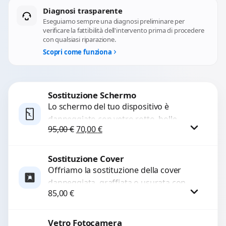
Diagnosi trasparente
Eseguiamo sempre una diagnosi preliminare per
verificare la fattibilità dell'intervento prima di procedere
con qualsiasi riparazione.
Scopri come funziona
Sostituzione Schermo
Lo schermo del tuo dispositivo è
danneggiato con vetro rotto, bolle,
Il prezzo originale era: 95,00 €.
Il prezzo attuale è: 70,00 €.
95,00
€
70,00
€
macchie, schermo nero o pixel morti?
Sostituiamo schermi completi...
Sostituzione Cover
Procedi
Offriamo la sostituzione della cover
danneggiata, graffiata o usurata con
85,00
€
ricambi di alta qualità e garantiti.
Ripristiniamo l’aspetto estetico e...
Vetro Fotocamera
Procedi