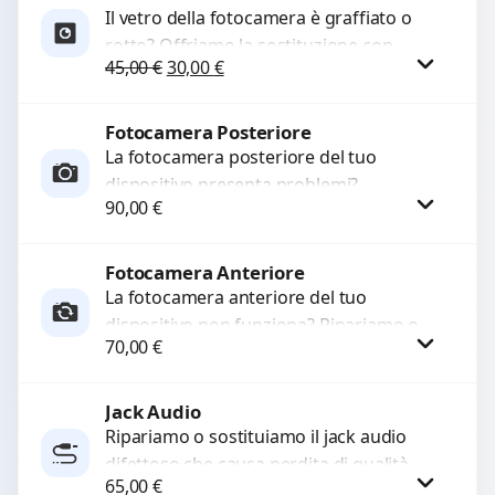
Il vetro della fotocamera è graffiato o
rotto? Offriamo la sostituzione con
Il prezzo originale era: 45,00 €.
Il prezzo attuale è: 30,00 €.
45,00
€
30,00
€
ricambi di alta qualità garantiti per 3
mesi....
Fotocamera Posteriore
Procedi
La fotocamera posteriore del tuo
dispositivo presenta problemi?
90,00
€
Interveniamo per risolvere guasti come
immagini sfocate, messa a fuoco non
funzionante,...
Fotocamera Anteriore
Procedi
La fotocamera anteriore del tuo
dispositivo non funziona? Ripariamo o
70,00
€
sostituiamo fotocamere guaste con
problemi come immagini sfocate, messa
a...
Jack Audio
Procedi
Ripariamo o sostituiamo il jack audio
difettoso che causa perdita di qualità
65,00
€
sonora o impossibilità di collegare cuffie