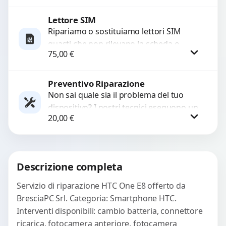
con ricambi...
Lettore SIM
Procedi
Ripariamo o sostituiamo lettori SIM
guasti che non rilevano la scheda o
75,00
€
interrompono il segnale. Utilizziamo
ricambi testati e garantiti...
Preventivo Riparazione
Procedi
Non sai quale sia il problema del tuo
dispositivo? I nostri tecnici eseguono un
20,00
€
check-up completo con strumenti
avanzati per...
Procedi
Descrizione completa
Servizio di riparazione HTC One E8 offerto da
BresciaPC Srl. Categoria: Smartphone HTC.
Interventi disponibili: cambio batteria, connettore
ricarica, fotocamera anteriore, fotocamera