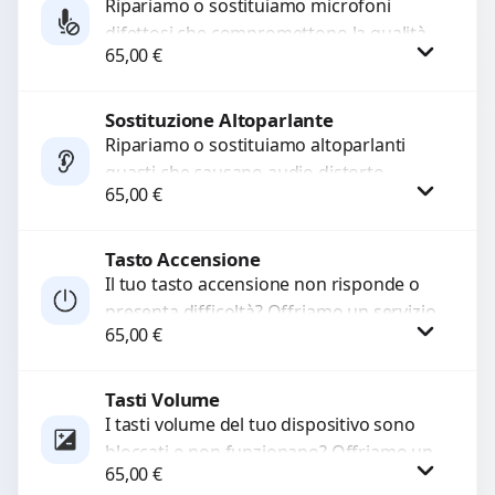
Ripariamo o sostituiamo microfoni
difettosi che compromettono la qualità
65,00
€
audio delle registrazioni o delle
chiamate. Diagnosi accurata e ricambi
di...
Sostituzione Altoparlante
Procedi
Ripariamo o sostituiamo altoparlanti
guasti che causano audio distorto,
65,00
€
basso o assente. Utilizziamo ricambi di
alta qualità garantiti per 3...
Tasto Accensione
Procedi
Il tuo tasto accensione non risponde o
presenta difficoltà? Offriamo un servizio
65,00
€
professionale di riparazione o
sostituzione utilizzando componenti di...
Tasti Volume
Procedi
I tasti volume del tuo dispositivo sono
bloccati o non funzionano? Offriamo un
65,00
€
servizio di riparazione o sostituzione