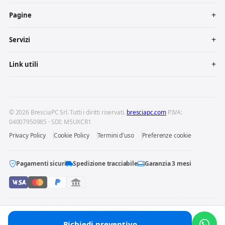
Pagine
Servizi
Link utili
© 2026 BresciaPC Srl. Tutti i diritti riservati.
bresciapc.com
P.IVA:
04007950985 · SDI: M5UXCR1
Privacy Policy
Cookie Policy
Termini d'uso
Preferenze cookie
Pagamenti sicuri
Spedizione tracciabile
Garanzia 3 mesi
BresciaPC S.r.l. è un centro di riparazione indipendente: non è affiliata
né autorizzata dai produttori dei dispositivi riparati. Marchi e loghi
Richiedi preventivo