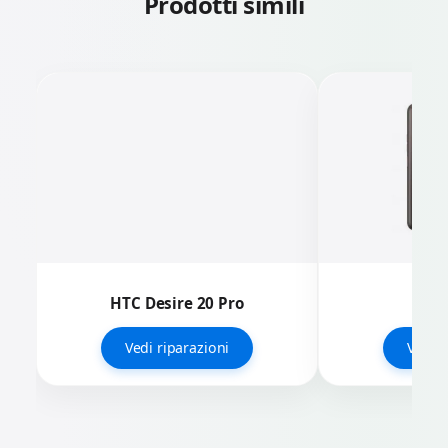
Prodotti simili
HTC Desire 20 Pro
HTC 
Vedi riparazioni
Vedi r