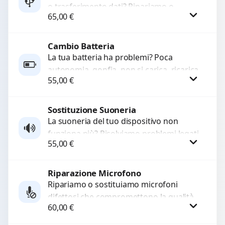
o trasferimento dati? Ripariamo o
65,00
€
sostituiamo connettori di ricarica guasti,
rotti, allentati, danneggiati,...
Cambio Batteria
Procedi
La tua batteria ha problemi? Poca
autonomia, gonfia, non si carica, ricarica
55,00
€
lenta o cicli di ricarica esauriti?
Sostituiamo la...
Sostituzione Suoneria
Procedi
La suoneria del tuo dispositivo non
funziona più? Risolviamo problemi legati
55,00
€
a moduli audio difettosi con interventi
precisi e componenti...
Riparazione Microfono
Procedi
Ripariamo o sostituiamo microfoni
difettosi che compromettono la qualità
60,00
€
audio delle registrazioni o delle
chiamate. Diagnosi accurata e ricambi