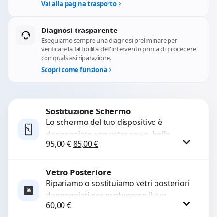
Vai alla pagina trasporto
Diagnosi trasparente
Eseguiamo sempre una diagnosi preliminare per
verificare la fattibilità dell'intervento prima di procedere
con qualsiasi riparazione.
Scopri come funziona
Sostituzione Schermo
Lo schermo del tuo dispositivo è
danneggiato con vetro rotto, bolle,
Il prezzo originale era: 95,00 €.
Il prezzo attuale è: 85,00 €.
95,00
€
85,00
€
macchie, schermo nero o pixel morti?
Sostituiamo schermi completi...
Vetro Posteriore
Procedi
Ripariamo o sostituiamo vetri posteriori
danneggiati per proteggere il tuo
60,00
€
dispositivo e ripristinare l’estetica