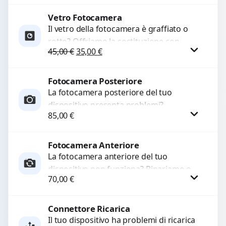
originale. Utilizziamo ricambi di alta
qualità...
Vetro Fotocamera
Procedi
Il vetro della fotocamera è graffiato o
rotto? Offriamo la sostituzione con
Il prezzo originale era: 45,00 €.
Il prezzo attuale è: 35,00 €.
45,00
€
35,00
€
ricambi di alta qualità garantiti per 3
mesi....
Fotocamera Posteriore
Procedi
La fotocamera posteriore del tuo
dispositivo presenta problemi?
85,00
€
Interveniamo per risolvere guasti come
immagini sfocate, messa a fuoco non
funzionante,...
Fotocamera Anteriore
Procedi
La fotocamera anteriore del tuo
dispositivo non funziona? Ripariamo o
70,00
€
sostituiamo fotocamere guaste con
problemi come immagini sfocate, messa
a...
Connettore Ricarica
Procedi
Il tuo dispositivo ha problemi di ricarica