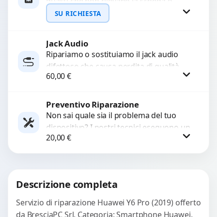
guasti che non rilevano la scheda o
interrompono il segnale. Utilizziamo
SU RICHIESTA
ricambi testati e garantiti...
Jack Audio
Richiedi Preventivo
Ripariamo o sostituiamo il jack audio
difettoso che causa perdita di qualità
WhatsApp
60,00
€
sonora o impossibilità di collegare cuffie
e accessori....
Preventivo Riparazione
Procedi
Non sai quale sia il problema del tuo
dispositivo? I nostri tecnici eseguono un
20,00
€
check-up completo con strumenti
avanzati per...
Procedi
Descrizione completa
Servizio di riparazione Huawei Y6 Pro (2019) offerto
da BresciaPC Srl. Categoria: Smartphone Huawei.