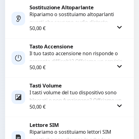
di...
Sostituzione Altoparlante
Procedi
Ripariamo o sostituiamo altoparlanti
guasti che causano audio distorto,
50,00
€
basso o assente. Utilizziamo ricambi di
alta qualità garantiti per 3...
Tasto Accensione
Procedi
Il tuo tasto accensione non risponde o
presenta difficoltà? Offriamo un servizio
50,00
€
professionale di riparazione o
sostituzione utilizzando componenti di...
Tasti Volume
Procedi
I tasti volume del tuo dispositivo sono
bloccati o non funzionano? Offriamo un
50,00
€
servizio di riparazione o sostituzione
con ricambi...
Lettore SIM
Procedi
Ripariamo o sostituiamo lettori SIM