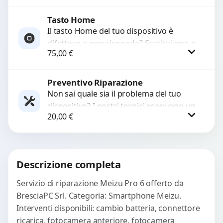
ricambi testati e garantiti...
Tasto Home
Procedi
Il tasto Home del tuo dispositivo è
difettoso o non risponde? Sostituiamo o
75,00
€
ripariamo il modulo con componenti di
alta...
Preventivo Riparazione
Procedi
Non sai quale sia il problema del tuo
dispositivo? I nostri tecnici eseguono un
20,00
€
check-up completo con strumenti
avanzati per...
Procedi
Descrizione completa
Servizio di riparazione Meizu Pro 6 offerto da
BresciaPC Srl. Categoria: Smartphone Meizu.
Interventi disponibili: cambio batteria, connettore
ricarica, fotocamera anteriore, fotocamera