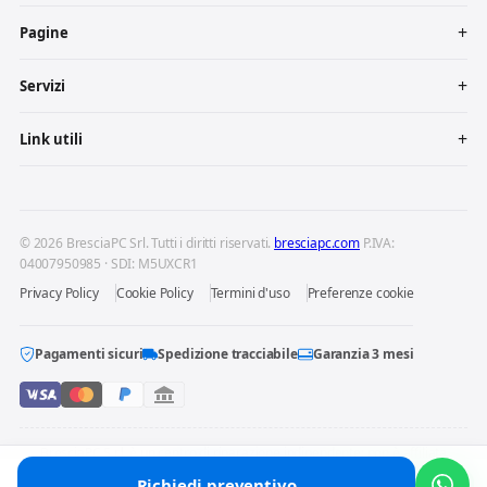
Pagine
Servizi
Link utili
© 2026 BresciaPC Srl. Tutti i diritti riservati.
bresciapc.com
P.IVA:
04007950985 · SDI: M5UXCR1
Privacy Policy
Cookie Policy
Termini d'uso
Preferenze cookie
Pagamenti sicuri
Spedizione tracciabile
Garanzia 3 mesi
BresciaPC S.r.l. è un centro di riparazione indipendente: non è affiliata
né autorizzata dai produttori dei dispositivi riparati. Marchi e loghi
Richiedi preventivo