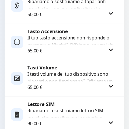
Ripariamo o sostituiamo altoparlanti
guasti che causano audio distorto,
50,00
€
basso o assente. Utilizziamo ricambi di
alta qualità garantiti per 3...
Tasto Accensione
Procedi
Il tuo tasto accensione non risponde o
presenta difficoltà? Offriamo un servizio
65,00
€
professionale di riparazione o
sostituzione utilizzando componenti di...
Tasti Volume
Procedi
I tasti volume del tuo dispositivo sono
bloccati o non funzionano? Offriamo un
65,00
€
servizio di riparazione o sostituzione
con ricambi...
Lettore SIM
Procedi
Ripariamo o sostituiamo lettori SIM
guasti che non rilevano la scheda o
90,00
€
interrompono il segnale. Utilizziamo