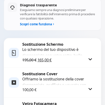
Diagnosi trasparente
Eseguiamo sempre una diagnosi preliminare per
verificare la fattibilità dell'intervento prima di procedere
con qualsiasi riparazione.
Scopri come funziona
Sostituzione Schermo
Lo schermo del tuo dispositivo è
danneggiato con vetro rotto, bolle,
Il prezzo originale era: 195,00 €.
Il prezzo attuale è: 165,00 €.
195,00
€
165,00
€
macchie, schermo nero o pixel morti?
Sostituiamo schermi completi...
Sostituzione Cover
Procedi
Offriamo la sostituzione della cover
danneggiata, graffiata o usurata con
100,00
€
ricambi di alta qualità e garantiti.
Ripristiniamo l’aspetto estetico e...
Vetro Fotocamera
Procedi