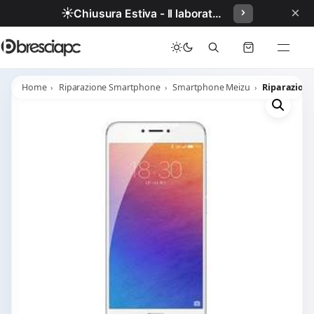
×
☀️
Chiusura Estiva - Il laboratorio resterà chiuso per ferie dal 29/06/2026 al 05/07/2026 compresi.
Home
Riparazione Smartphone
Smartphone Meizu
Riparazione