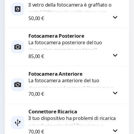
Il vetro della fotocamera è graffiato o
rotto? Offriamo la sostituzione con
50,00
€
ricambi di alta qualità garantiti per 3
mesi....
Fotocamera Posteriore
Procedi
La fotocamera posteriore del tuo
dispositivo presenta problemi?
85,00
€
Interveniamo per risolvere guasti come
immagini sfocate, messa a fuoco non
funzionante,...
Fotocamera Anteriore
Procedi
La fotocamera anteriore del tuo
dispositivo non funziona? Ripariamo o
70,00
€
sostituiamo fotocamere guaste con
problemi come immagini sfocate, messa
a...
Connettore Ricarica
Procedi
Il tuo dispositivo ha problemi di ricarica
o trasferimento dati? Ripariamo o
70,00
€
sostituiamo connettori di ricarica guasti,