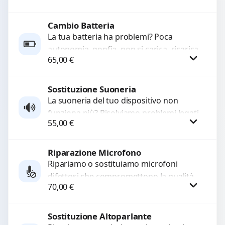
rotti, allentati, danneggiati,...
Cambio Batteria
Procedi
La tua batteria ha problemi? Poca
autonomia, gonfia, non si carica, ricarica
65,00
€
lenta o cicli di ricarica esauriti?
Sostituiamo la...
Sostituzione Suoneria
Procedi
La suoneria del tuo dispositivo non
funziona più? Risolviamo problemi legati
55,00
€
a moduli audio difettosi con interventi
precisi e componenti...
Riparazione Microfono
Procedi
Ripariamo o sostituiamo microfoni
difettosi che compromettono la qualità
70,00
€
audio delle registrazioni o delle
chiamate. Diagnosi accurata e ricambi
di...
Sostituzione Altoparlante
Procedi